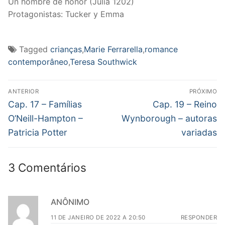
Un hombre de honor (Julia 1202)
Protagonistas: Tucker y Emma
Tagged
crianças
,
Marie Ferrarella
,
romance
contemporâneo
,
Teresa Southwick
Navegação
ANTERIOR
PRÓXIMO
de
Post
Próximo
Cap. 17 – Famílias
Cap. 19 – Reino
anterior:
post:
Post
O’Neill-Hampton –
Wynborough – autoras
Patricia Potter
variadas
3 Comentários
ANÔNIMO
11 DE JANEIRO DE 2022 A 20:50
RESPONDER