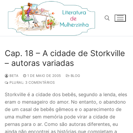
Pular
para
o
conteúdo
Pesquisar por:
Cap. 18 – A cidade de Storkville
– autoras variadas
BETA
1 DE MAIO DE 2005
BLOG
PLURAL: 3 COMENTÁRIOS
Storkville é a cidade dos bebês, segundo a lenda, eles
eram o mensageiro do amor. No entanto, o abandono
de um casal de bebês gêmeos e o aparecimento de
uma mulher sem memória pode virar a cidade de
pernas para o ar. Como são autoras diferentes, eu
ainda não encontrei as histórias que completam a