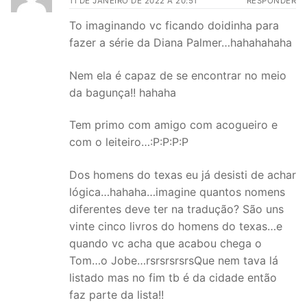
11 DE JANEIRO DE 2022 A 20:51
RESPONDER
To imaginando vc ficando doidinha para
fazer a série da Diana Palmer…hahahahaha
Nem ela é capaz de se encontrar no meio
da bagunça!! hahaha
Tem primo com amigo com acogueiro e
com o leiteiro…:P:P:P:P
Dos homens do texas eu já desisti de achar
lógica…hahaha…imagine quantos nomens
diferentes deve ter na tradução? São uns
vinte cinco livros do homens do texas…e
quando vc acha que acabou chega o
Tom…o Jobe…rsrsrsrsrsQue nem tava lá
listado mas no fim tb é da cidade então
faz parte da lista!!