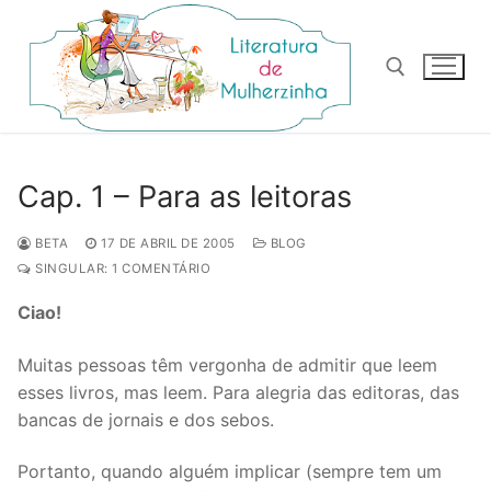
Pular
para
o
conteúdo
Pesquisar por:
Cap. 1 – Para as leitoras
BETA
17 DE ABRIL DE 2005
BLOG
SINGULAR: 1 COMENTÁRIO
Ciao!
Muitas pessoas têm vergonha de admitir que leem
esses livros, mas leem. Para alegria das editoras, das
bancas de jornais e dos sebos.
Portanto, quando alguém implicar (sempre tem um