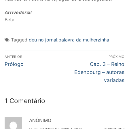
Arrivederci!
Beta
Tagged
deu no jornal
,
palavra da mulherzinha
Navegação
ANTERIOR
PRÓXIMO
de
Post
Próximo
Prólogo
Cap. 3 – Reino
anterior:
post:
Post
Edenbourg – autoras
variadas
1 Comentário
ANÔNIMO