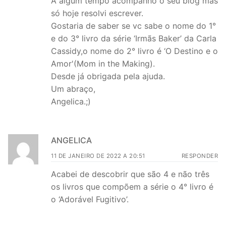
A algum tempo acompanho o seu blog mas
só hoje resolvi escrever.
Gostaria de saber se vc sabe o nome do 1°
e do 3° livro da série ‘Irmãs Baker’ da Carla
Cassidy,o nome do 2° livro é ‘O Destino e o
Amor'(Mom in the Making).
Desde já obrigada pela ajuda.
Um abraço,
Angelica.;)
ANGELICA
11 DE JANEIRO DE 2022 A 20:51
RESPONDER
Acabei de descobrir que são 4 e não três
os livros que compõem a série o 4° livro é
o ‘Adorável Fugitivo’.