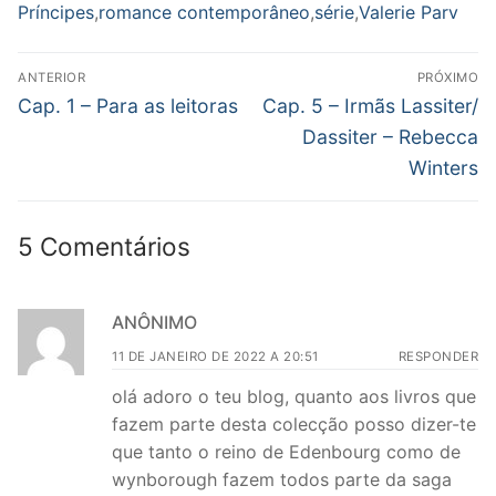
Príncipes
,
romance contemporâneo
,
série
,
Valerie Parv
Navegação
ANTERIOR
PRÓXIMO
de
Post
Próximo
Cap. 1 – Para as leitoras
Cap. 5 – Irmãs Lassiter/
anterior:
post:
Post
Dassiter – Rebecca
Winters
5 Comentários
ANÔNIMO
11 DE JANEIRO DE 2022 A 20:51
RESPONDER
olá adoro o teu blog, quanto aos livros que
fazem parte desta colecção posso dizer-te
que tanto o reino de Edenbourg como de
wynborough fazem todos parte da saga