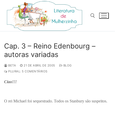
Pular
para
o
conteúdo
Pesquisar por:
Cap. 3 – Reino Edenbourg –
autoras variadas
BETA
21 DE ABRIL DE 2005
BLOG
PLURAL: 5 COMENTÁRIOS
Ciao!!!
O rei Michael foi sequestrado. Todos os Stanbury são suspeitos.