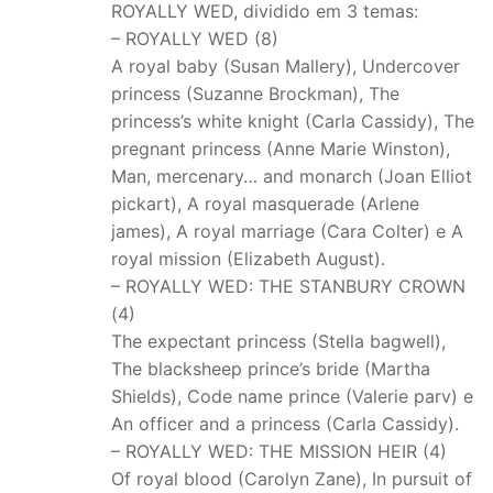
ROYALLY WED, dividido em 3 temas:
– ROYALLY WED (8)
A royal baby (Susan Mallery), Undercover
princess (Suzanne Brockman), The
princess’s white knight (Carla Cassidy), The
pregnant princess (Anne Marie Winston),
Man, mercenary… and monarch (Joan Elliot
pickart), A royal masquerade (Arlene
james), A royal marriage (Cara Colter) e A
royal mission (Elizabeth August).
– ROYALLY WED: THE STANBURY CROWN
(4)
The expectant princess (Stella bagwell),
The blacksheep prince’s bride (Martha
Shields), Code name prince (Valerie parv) e
An officer and a princess (Carla Cassidy).
– ROYALLY WED: THE MISSION HEIR (4)
Of royal blood (Carolyn Zane), In pursuit of