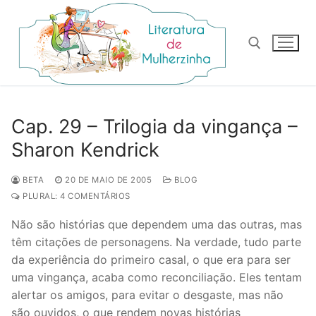
Pular
para
o
conteúdo
Pesquisar por:
Cap. 29 – Trilogia da vingança –
Sharon Kendrick
BETA
20 DE MAIO DE 2005
BLOG
PLURAL: 4 COMENTÁRIOS
Não são histórias que dependem uma das outras, mas
têm citações de personagens. Na verdade, tudo parte
da experiência do primeiro casal, o que era para ser
uma vingança, acaba como reconciliação. Eles tentam
alertar os amigos, para evitar o desgaste, mas não
são ouvidos, o que rendem novas histórias