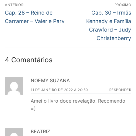
Navegação
ANTERIOR
PRÓXIMO
de
Post
Próximo
Cap. 28 – Reino de
Cap. 30 – Irmãs
anterior:
post:
Post
Carramer – Valerie Parv
Kennedy e Família
Crawford – Judy
Christenberry
4 Comentários
NOEMY SUZANA
11 DE JANEIRO DE 2022 A 20:50
RESPONDER
Amei o livro doce revelação. Recomendo
=)
BEATRIZ