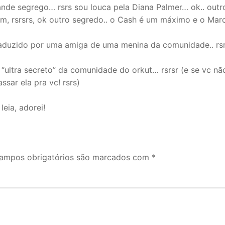
rande segrego… rsrs sou louca pela Diana Palmer… ok.. outr
m, rsrsrs, ok outro segredo.. o Cash é um máximo e o Mar
 traduzido por uma amiga de uma menina da comunidade.. rs
, “ultra secreto” da comunidade do orkut… rsrsr (e se vc n
sar ela pra vc! rsrs)
leia, adorei!
ampos obrigatórios são marcados com
*