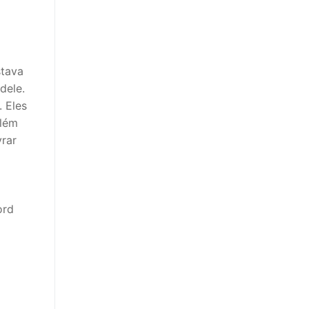
stava
dele.
 Eles
Além
vrar
ord