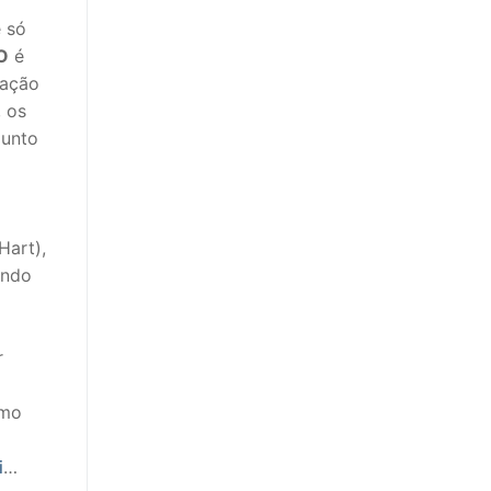
e só
O
é
gação
, os
junto
Hart),
undo
r
omo
i
…