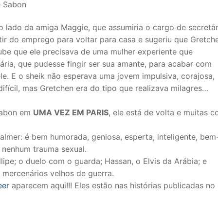
e Sabon
 lado da amiga Maggie, que assumiria o cargo de secretár
ir do emprego para voltar para casa e sugeriu que Gretch
oube que ele precisava de uma mulher experiente que
ria, que pudesse fingir ser sua amante, para acabar com
e. E o sheik não esperava uma jovem impulsiva, corajosa,
difícil, mas Gretchen era do tipo que realizava milagres…
 Sabon em
UMA VEZ EM PARIS
, ele está de volta e muitas c
almer: é bem humorada, geniosa, esperta, inteligente, bem
m nenhum trauma sexual.
llipe; o duelo com o guarda; Hassan, o Elvis da Arábia; e
 mercenários velhos de guerra.
eer
aparecem aqui!!! Eles estão nas histórias publicadas no