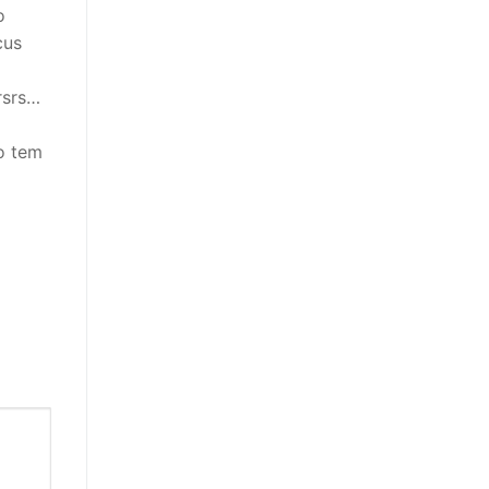
o
cus
rsrs…
ão tem