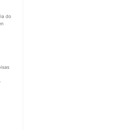
ia do
en
oisas
-