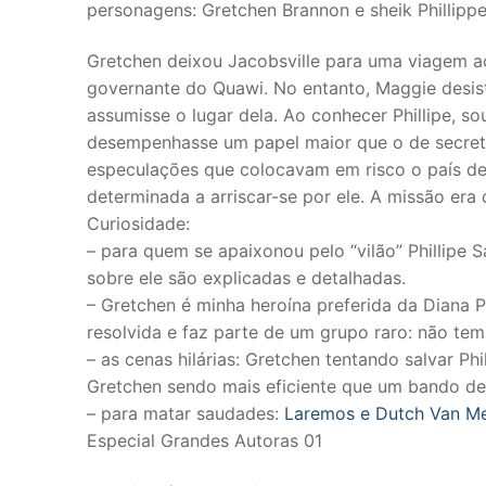
personagens: Gretchen Brannon e sheik Phillipp
Gretchen deixou Jacobsville para uma viagem ao
governante do Quawi. No entanto, Maggie desist
assumisse o lugar dela. Ao conhecer Phillipe, s
desempenhasse um papel maior que o de secretá
especulações que colocavam em risco o país del
determinada a arriscar-se por ele. A missão era 
Curiosidade:
– para quem se apaixonou pelo “vilão” Phillipe
sobre ele são explicadas e detalhadas.
– Gretchen é minha heroína preferida da Diana P
resolvida e faz parte de um grupo raro: não te
– as cenas hilárias: Gretchen tentando salvar Phi
Gretchen sendo mais eficiente que um bando de
– para matar saudades:
Laremos e Dutch Van M
Especial Grandes Autoras 01