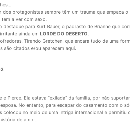
lhes…
um dos protagonistas sempre têm um trauma que empaca o
 tem a ver com sexo.
o destaque para Kurt Bauer, o padrasto de Brianne que co
irritante ainda em
LORDE DO DESERTO
.
ofredoras. Tirando Gretchen, que encara tudo de uma for
os são citados e/ou aparecem aqui.
02
 e Pierce. Ela estava “exilada” da família, por não suporta
 esposa. No entanto, para escapar do casamento com o só
os colocou no meio de uma intriga internacional e permitiu 
história de amor…