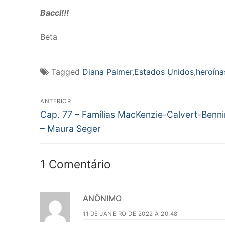
Bacci!!!
Beta
Tagged
Diana Palmer
,
Estados Unidos
,
heroína
Navegação
ANTERIOR
Post
de
Cap. 77 – Famílias MacKenzie-Calvert-Benn
anterior:
– Maura Seger
Post
1 Comentário
ANÔNIMO
11 DE JANEIRO DE 2022 A 20:48