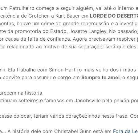
um Patrulheiro começa a seguir alguém, vai até o inferno 
vertência de Gretchen a Kurt Bauer em
LORDE DO DESERT
 contas, houve um crime de grande repercussão e a investi
nte da promotoria do Estado, Josette Langley. No passado
r causa da falta de confiança. Agora precisavam resolver 
cia relacionado ao motivo de sua separação: será que eles
nn. Ela trabalha com Simon Hart (o mais velho dos irmãos 
 o convite para assumir o cargo em
Sempre te amei
, o seg
arecem na história.
ntinuam solteiros e famosos em Jacobsville pela paixão po
ubesse colocar, teriam vários coraçõezinhos nesta frase. C
a… A história dele com Christabel Gunn está em
Fora da Le