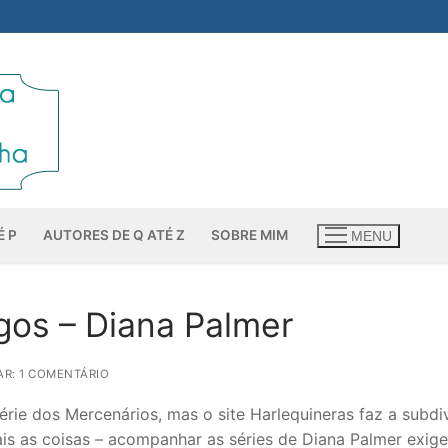
É P
AUTORES DE Q ATÉ Z
SOBRE MIM
MENU
gos – Diana Palmer
R: 1 COMENTÁRIO
érie dos Mercenários, mas o site Harlequineras faz a subdi
ais as coisas – acompanhar as séries de Diana Palmer exige