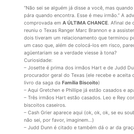
“Não sei se alguém já disse a você, mas quando 
pára quando encontra. Esse é meu irmão.” A ad
comprovada em
A ÚLTIMA CHANCE
. Afinal de
reuniu o Texas Ranger Marc Brannon e a assiste
dois tiveram um relacionamento que terminou po
um caso que, além de colocá-los em risco, pare
agüentariam se a verdade viesse à tona?
Curiosidade:
– Josette é prima dos irmãos Hart e de Judd Du
procurador geral do Texas (ele recebe e aceita
livro da saga da
Família Biscoito
)
– Aqui Gretchen e Phillipe já estão casados e ap
– Três irmãos Hart estão casados. Leo e Rey co
biscoitos caseiros.
– Cash Grier aparece aqui (ok, ok, ok, se eu so
não sei, por favor, imaginem…)
– Judd Dunn é citado e também dá o ar da graç