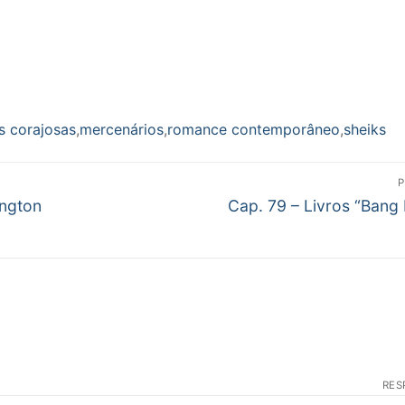
s corajosas
,
mercenários
,
romance contemporâneo
,
sheiks
P
Próximo
ington
Cap. 79 – Livros “Bang
post:
RES