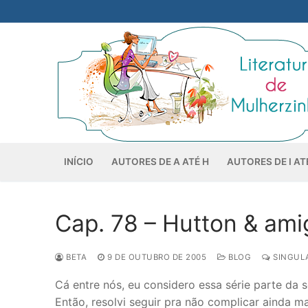
Pular
para
o
conteúdo
INÍCIO
AUTORES DE A ATÉ H
AUTORES DE I AT
Cap. 78 – Hutton & ami
BETA
9 DE OUTUBRO DE 2005
BLOG
SINGULA
Cá entre nós, eu considero essa série parte da s
Então, resolvi seguir pra não complicar ainda m