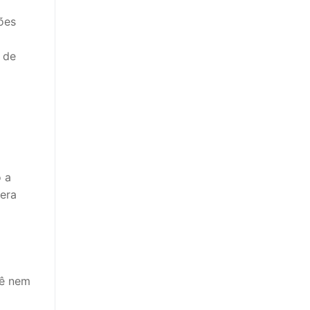
ões
 de
o a
era
cê nem