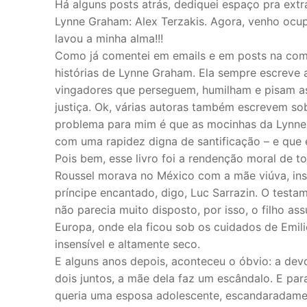
Há alguns posts atrás, dediquei espaço pra ext
Lynne Graham: Alex Terzakis. Agora, venho oc
lavou a minha alma!!!
Como já comentei em emails e em posts na co
histórias de Lynne Graham. Ela sempre escreve
vingadores que perseguem, humilham e pisam a
justiça. Ok, várias autoras também escrevem sobr
problema para mim é que as mocinhas da Lynn
com uma rapidez digna de santificação – e que 
Pois bem, esse livro foi a rendenção moral de 
Roussel morava no México com a mãe viúva, ins
príncipe encantado, digo, Luc Sarrazin. O testam
não parecia muito disposto, por isso, o filho as
Europa, onde ela ficou sob os cuidados de Emilie
insensível e altamente seco.
E alguns anos depois, aconteceu o óbvio: a devo
dois juntos, a mãe dela faz um escândalo. E par
queria uma esposa adolescente, escandaradament