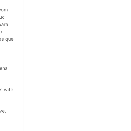
 com
Luc
para
o
as que
cena
is wife
ve,