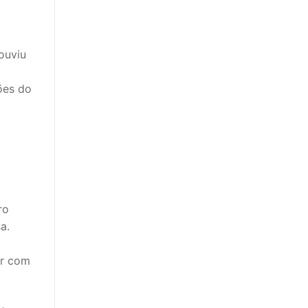
ouviu
ões do
ro
a.
ar com