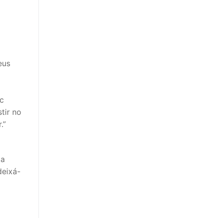
eus
uc
tir no
.”
ma
deixá-