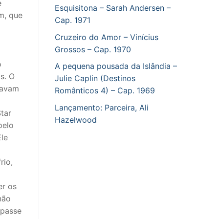
e
Esquisitona – Sarah Andersen –
m, que
Cap. 1971
Cruzeiro do Amor – Vinícius
Grossos – Cap. 1970
o
A pequena pousada da Islândia –
s. O
Julie Caplin (Destinos
oavam
Românticos 4) – Cap. 1969
Lançamento: Parceira, Ali
tar
Hazelwood
pelo
Ele
rio,
er os
não
mpasse