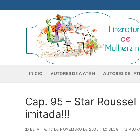
Pular
para
o
conteúdo
INÍCIO
AUTORES DE A ATÉ H
AUTORES DE I AT
Cap. 95 – Star Roussel 
imitada!!!
BETA
13 DE NOVEMBRO DE 2005
BLOG
PLURA