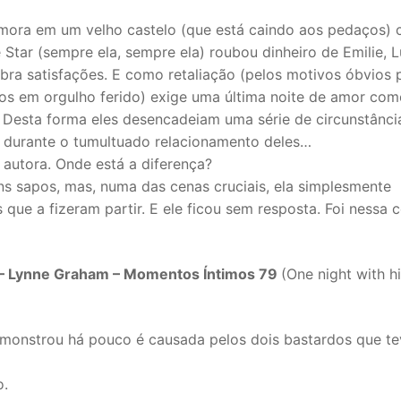
 mora em um velho castelo (que está caindo aos pedaços)
Star (sempre ela, sempre ela) roubou dinheiro de Emilie, 
bra satisfações. E como retaliação (pelos motivos óbvios 
os em orgulho ferido) exige uma última noite de amor com
 Desta forma eles desencadeiam uma série de circunstânci
 durante o tumultuado relacionamento deles…
 autora. Onde está a diferença?
uns sapos, mas, numa das cenas cruciais, ela simplesmente
que a fizeram partir. E ele ficou sem resposta. Foi nessa 
 – Lynne Graham – Momentos Íntimos 79
(One night with h
emonstrou há pouco é causada pelos dois bastardos que te
o.