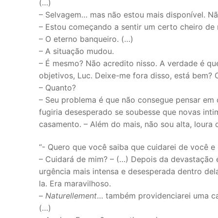
(…)
– Selvagem… mas não estou mais disponível. Nã
– Estou começando a sentir um certo cheiro de 
– O eterno banqueiro. (…)
– A situação mudou.
– É mesmo? Não acredito nisso. A verdade é qu
objetivos, Luc. Deixe-me fora disso, está bem? 
– Quanto?
– Seu problema é que não consegue pensar em cu
fugiria desesperado se soubesse que novas intim
casamento. – Além do mais, não sou alta, loura o
“- Quero que você saiba que cuidarei de você e
– Cuidará de mim? – (…) Depois da devastação e
urgência mais intensa e desesperada dentro dela
la. Era maravilhoso.
–
Naturellement
… também providenciarei uma ca
(…)