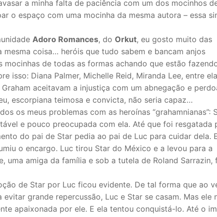
ravasar a minha falta de paciência com um dos mocinhos d
upar o espaço com uma mocinha da mesma autora – essa si
munidade
Adoro Romances
, do
Orkut
, eu gosto muito das
 a mesma coisa… heróis que tudo sabem e bancam anjos
s mocinhas de todas as formas achando que estão fazend
e isso: Diana Palmer, Michelle Reid, Miranda Lee, entre ela
e Graham aceitavam a injustiça com um abnegação e perd
eu, escorpiana teimosa e convicta, não seria capaz…
todos os meus problemas com as heroínas “grahamnianas”: S
tável e pouco preocupada com ela. Até que foi resgatada 
ento do pai de Star pedia ao pai de Luc para cuidar dela. 
sumiu o encargo. Luc tirou Star do México e a levou para a
, uma amiga da família e sob a tutela de Roland Sarrazin, f
ção de Star por Luc ficou evidente. De tal forma que ao v
a evitar grande repercussão, Luc e Star se casam. Mas ele 
e apaixonada por ele. E ela tentou conquistá-lo. Até o i