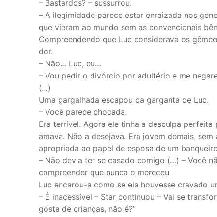
– Bastardos? – sussurrou.
– A ilegimidade parece estar enraizada nos gen
que vieram ao mundo sem as convencionais bênç
Compreendendo que Luc considerava os gêmeos 
dor.
– Não… Luc, eu…
– Vou pedir o divórcio por adultério e me negar
(…)
Uma gargalhada escapou da garganta de Luc.
– Você parece chocada.
Era terrível. Agora ele tinha a desculpa perfeit
amava. Não a desejava. Era jovem demais, sem 
apropriada ao papel de esposa de um banqueiro
– Não devia ter se casado comigo (…) – Você nã
compreender que nunca o mereceu.
Luc encarou-a como se ela houvesse cravado u
– É inacessível – Star continuou – Vai se trans
gosta de crianças, não é?”