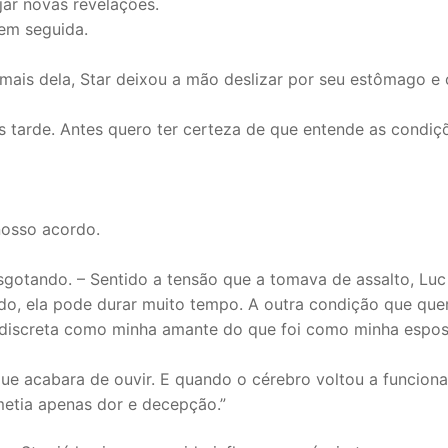
jar novas revelações.
 em seguida.
mais dela, Star deixou a mão deslizar por seu estômago e 
 tarde. Antes quero ter certeza de que entende as condiç
nosso acordo.
 esgotando. – Sentido a tensão que a tomava de assalto, Luc
do, ela pode durar muito tempo. A outra condição que que
s discreta como minha amante do que foi como minha espos
 que acabara de ouvir. E quando o cérebro voltou a funcion
etia apenas dor e decepção.”