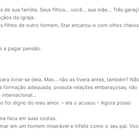
es de sua família. Seus filhos… você… sua mãe… Três geraç
ãos da igreja.
filhos de outro homem, Star encarou-o com olhos cheios
ei a pagar pensão.
a para livrar-se dela. Mas… não as tivera antes, também? Nã
a formação adequada, possuía relações embaraçosas, não 
 internacional…
o foi digno do meu amor. – ela o acusou – Agora posso
ma faca em suas costas.
formar em um homem miserável e infeliz como o seu pai. Vo