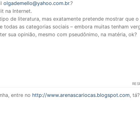
il
olgademello@yahoo.com.br
.?
t na Internet.
tipo de literatura, mas exatamente pretende mostrar que o
de todas as categorias sociais – embora muitas tenham ve
m ter sua opinião, mesmo com pseudônimo, na matéria, ok?
RES
inha, entre no
http://www.arenascariocas.blogspot.com
, tá?