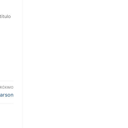
itulo
RÓXIMO
Larson