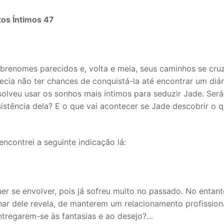
tos Íntimos 47
renomes parecidos e, volta e meia, seus caminhos se cru
ecia não ter chances de conquistá-la até encontrar um diár
esolveu usar os sonhos mais íntimos para seduzir Jade. Ser
sistência dela? E o que vai acontecer se Jade descobrir o 
encontrei a seguinte indicação lá:
uer se envolver, pois já sofreu muito no passado. No entant
ar dele revela, de manterem um relacionamento profission
entregarem-se às fantasias e ao desejo?…