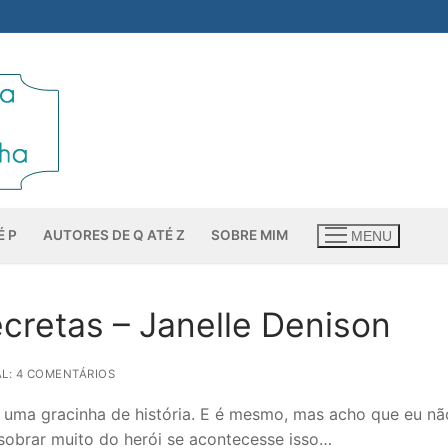
É P
AUTORES DE Q ATÉ Z
SOBRE MIM
MENU
ecretas – Janelle Denison
L: 4 COMENTÁRIOS
a uma gracinha de história. E é mesmo, mas acho que eu nã
 sobrar muito do herói se acontecesse isso…