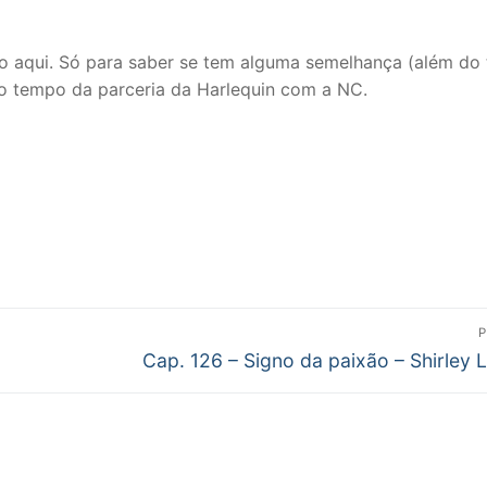
co aqui. Só para saber se tem alguma semelhança (além do t
do tempo da parceria da Harlequin com a NC.
P
Próximo
Cap. 126 – Signo da paixão – Shirley 
post: