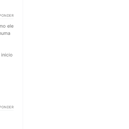
PONDER
mo ele
 numa
inicio
PONDER