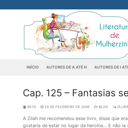
Pular
para
o
conteúdo
INÍCIO
AUTORES DE A ATÉ H
AUTORES DE I AT
Cap. 125 – Fantasias s
BETA
26 DE FEVEREIRO DE 2006
BLOG
PLURA
A Zilah me recomendou esse livro, disse que er
gostaria de estar no lugar da heroína… E não ia