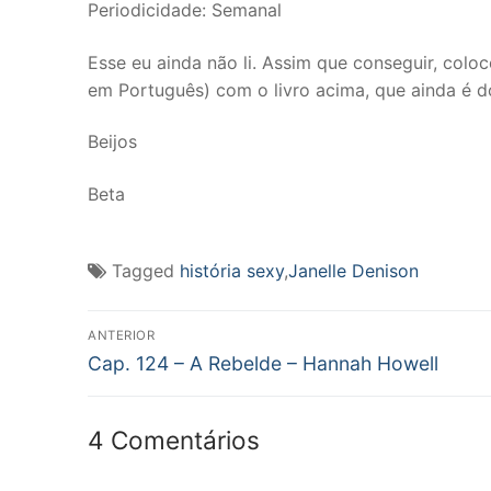
Periodicidade: Semanal
Esse eu ainda não li. Assim que conseguir, colo
em Português) com o livro acima, que ainda é 
Beijos
Beta
Tagged
história sexy
,
Janelle Denison
Navegação
ANTERIOR
Post
de
Cap. 124 – A Rebelde – Hannah Howell
anterior:
Post
4 Comentários