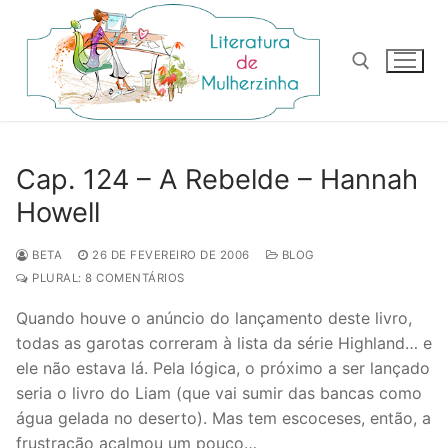
Pular
para
o
conteúdo
Pesquisar por:
Cap. 124 – A Rebelde – Hannah
Howell
BETA
26 DE FEVEREIRO DE 2006
BLOG
PLURAL: 8 COMENTÁRIOS
Quando houve o anúncio do lançamento deste livro,
todas as garotas correram à lista da série Highland… e
ele não estava lá. Pela lógica, o próximo a ser lançado
seria o livro do Liam (que vai sumir das bancas como
água gelada no deserto). Mas tem escoceses, então, a
frustração acalmou um pouco…