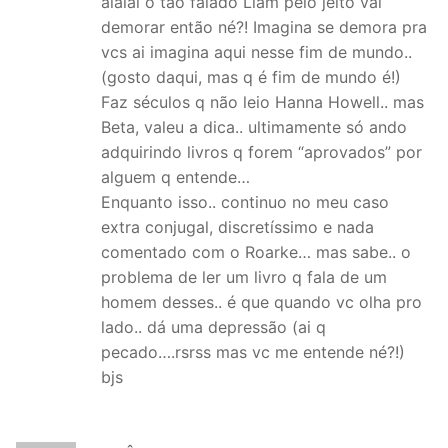
aiaiai o tão falado Liam pelo jeito vai
demorar então né?! Imagina se demora pra
vcs ai imagina aqui nesse fim de mundo..
(gosto daqui, mas q é fim de mundo é!)
Faz séculos q não leio Hanna Howell.. mas
Beta, valeu a dica.. ultimamente só ando
adquirindo livros q forem “aprovados” por
alguem q entende…
Enquanto isso.. continuo no meu caso
extra conjugal, discretíssimo e nada
comentado com o Roarke… mas sabe.. o
problema de ler um livro q fala de um
homem desses.. é que quando vc olha pro
lado.. dá uma depressão (ai q
pecado….rsrss mas vc me entende né?!)
bjs