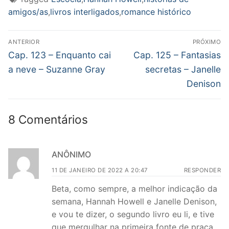
amigos/as
,
livros interligados
,
romance histórico
Navegação
ANTERIOR
PRÓXIMO
de
Post
Próximo
Cap. 123 – Enquanto cai
Cap. 125 – Fantasias
anterior:
post:
Post
a neve – Suzanne Gray
secretas – Janelle
Denison
8 Comentários
ANÔNIMO
11 DE JANEIRO DE 2022 A 20:47
RESPONDER
Beta, como sempre, a melhor indicação da
semana, Hannah Howell e Janelle Denison,
e vou te dizer, o segundo livro eu li, e tive
que mergulhar na primeira fonte de praça