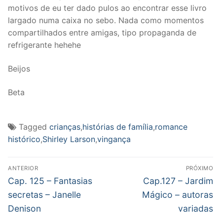
motivos de eu ter dado pulos ao encontrar esse livro
largado numa caixa no sebo. Nada como momentos
compartilhados entre amigas, tipo propaganda de
refrigerante hehehe
Beijos
Beta
Tagged
crianças
,
histórias de família
,
romance
histórico
,
Shirley Larson
,
vingança
Navegação
ANTERIOR
PRÓXIMO
de
Post
Próximo
Cap. 125 – Fantasias
Cap.127 – Jardim
anterior:
post:
Post
secretas – Janelle
Mágico – autoras
Denison
variadas