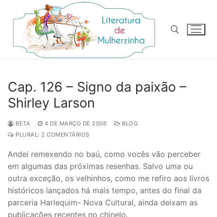
Pular
para
o
conteúdo
Pesquisar por:
Cap. 126 – Signo da paixão –
Shirley Larson
BETA
4 DE MARÇO DE 2006
BLOG
PLURAL: 2 COMENTÁRIOS
Andei remexendo no baú, como vocês vão perceber
em algumas das próximas resenhas. Salvo uma ou
outra exceção, os velhinhos, como me refiro aos livros
históricos lançados há mais tempo, antes do final da
parceria Harlequim- Nova Cultural, ainda deixam as
publicações recentes no chinelo.