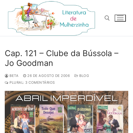
Pular
para
o
conteúdo
Pesquisar por:
Cap. 121 – Clube da Bússola –
Jo Goodman
BETA
26 DE AGOSTO DE 2006
BLOG
PLURAL: 3 COMENTÁRIOS