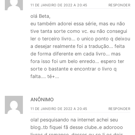
11 DE JANEIRO DE 2022 A 20:45
RESPONDER
olá Beta,
eu também adorei essa série, mas eu não
tive tanta sorte como vc. eu não consegui
ler o terceiro livro… o unico ponto q deixou
a desejar realmente foi a tradução… feita
de forma diferente em cada livro… mas
fora isso foi um belo enredo… espero ter
sorte o bastante e encontrar o livro q
falta…. té+…
ANÔNIMO
11 DE JANEIRO DE 2022 A 20:45
RESPONDER
ola! pesquisando na internet achei seu
blog..tb fiquei fã desse clube..e adorooo
livros d romance, desses eu so li os dois