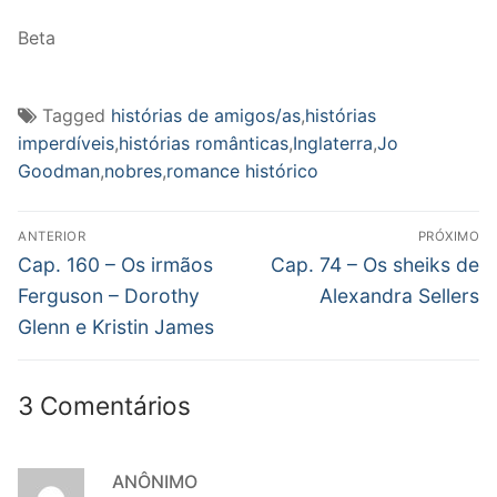
Beta
Tagged
histórias de amigos/as
,
histórias
imperdíveis
,
histórias românticas
,
Inglaterra
,
Jo
Goodman
,
nobres
,
romance histórico
Navegação
ANTERIOR
PRÓXIMO
de
Post
Próximo
Cap. 160 – Os irmãos
Cap. 74 – Os sheiks de
anterior:
post:
Post
Ferguson – Dorothy
Alexandra Sellers
Glenn e Kristin James
3 Comentários
ANÔNIMO