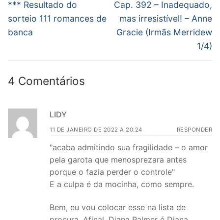
de
Post
Próximo
*** Resultado do
Cap. 392 – Inadequado,
anterior:
post:
Post
sorteio 111 romances de
mas irresistível! – Anne
banca
Gracie (Irmãs Merridew
1/4)
4 Comentários
LIDY
11 DE JANEIRO DE 2022 A 20:24
RESPONDER
"acaba admitindo sua fragilidade – o amor
pela garota que menosprezara antes
porque o fazia perder o controle"
E a culpa é da mocinha, como sempre.
Bem, eu vou colocar esse na lista de
procura. Afinal, Diana Palmer é Diana