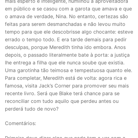
mais esperto e inteligente, humilhou a aproveitadora
em público e se casou com a garota que amava e que
o amava de verdade, Nina. No entanto, certezas são
feitas para serem desmanchadas e não levou muito
tempo para que ele descobrisse algo chocante: esteve
errado o tempo todo. E era tarde demais para pedir
desculpas, porque Meredith tinha ido embora. Anos
depois, o passado literalmente bate à porta: a justiça
lhe entrega a filha que ele nunca soube que existia.
Uma garotinha tão teimosa e tempestuosa quanto ele.
Para completar, Meredith está de volta: agora rica e
famosa, visita Jack’s Corner para promover seu mais
recente livro. Será que Blake terá chance para se
reconciliar com tudo aquilo que perdeu antes ou
perderá tudo de novo?
Comentários:
Primeiro devo dizer algo que nada tem a ver com a