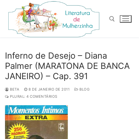
Pular
para
o
conteúdo
Pesquisar por:
Inferno de Desejo – Diana
Palmer (MARATONA DE BANCA
JANEIRO) – Cap. 391
BETA
8 DE JANEIRO DE 2011
BLOG
PLURAL: 4 COMENTÁRIOS