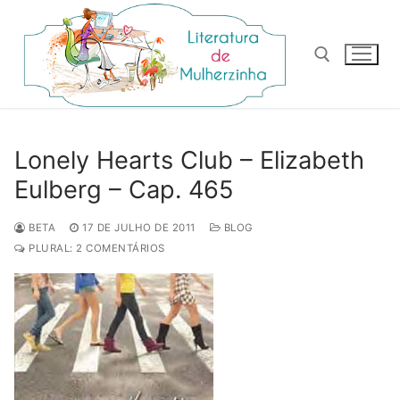
Pular
para
o
conteúdo
Pesquisar por:
Lonely Hearts Club – Elizabeth
Eulberg – Cap. 465
BETA
17 DE JULHO DE 2011
BLOG
PLURAL: 2 COMENTÁRIOS