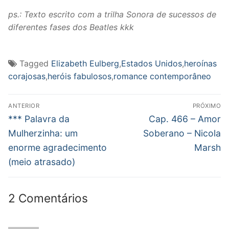
ps.: Texto escrito com a trilha Sonora de sucessos de
diferentes fases dos Beatles kkk
Tagged
Elizabeth Eulberg
,
Estados Unidos
,
heroínas
corajosas
,
heróis fabulosos
,
romance contemporâneo
Navegação
ANTERIOR
PRÓXIMO
de
Post
Próximo
*** Palavra da
Cap. 466 – Amor
anterior:
post:
Post
Mulherzinha: um
Soberano – Nicola
enorme agradecimento
Marsh
(meio atrasado)
2 Comentários