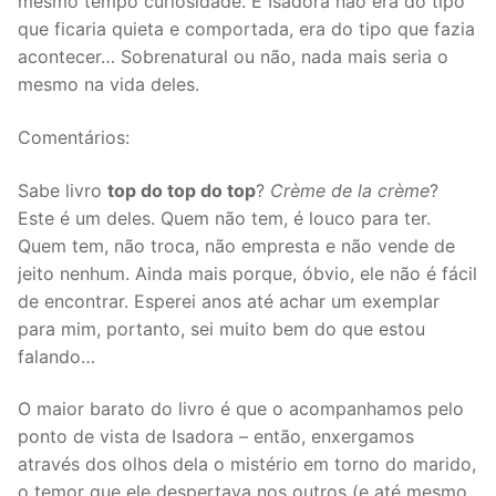
mesmo tempo curiosidade. E Isadora não era do tipo
que ficaria quieta e comportada, era do tipo que fazia
acontecer… Sobrenatural ou não, nada mais seria o
mesmo na vida deles.
Comentários:
Sabe livro
top do top do top
?
Crème de la crème
?
Este é um deles. Quem não tem, é louco para ter.
Quem tem, não troca, não empresta e não vende de
jeito nenhum. Ainda mais porque, óbvio, ele não é fácil
de encontrar. Esperei anos até achar um exemplar
para mim, portanto, sei muito bem do que estou
falando…
O maior barato do livro é que o acompanhamos pelo
ponto de vista de Isadora – então, enxergamos
através dos olhos dela o mistério em torno do marido,
o temor que ele despertava nos outros (e até mesmo