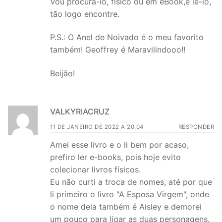
Vou procurá-lo, físico ou em eBook,e lê-lo,
tão logo encontre.
P.S.: O Anel de Noivado é o meu favorito
também! Geoffrey é Maravilindooo!!
Beijão!
VALKYRIACRUZ
11 DE JANEIRO DE 2022 A 20:04
RESPONDER
Amei esse livro e o li bem por acaso,
prefiro ler e-books, pois hoje evito
colecionar livros físicos.
Eu não curti a troca de nomes, até por que
li primeiro o livro "A Esposa Virgem", onde
o nome dela também é Aisley e demorei
um pouco para ligar as duas personagens.