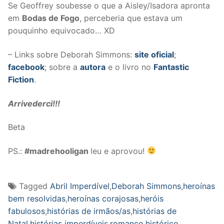
Se Geoffrey soubesse o que a Aisley/Isadora apronta
em
Bodas de Fogo
, perceberia que estava um
pouquinho equivocado… XD
– Links sobre Deborah Simmons:
site oficial
;
facebook
; sobre a
autora
e o livro no
Fantastic
Fiction
.
Arrivederci!!!
Beta
PS.:
#madrehooligan
leu e aprovou!
Tagged
Abril Imperdível
,
Deborah Simmons
,
heroínas
bem resolvidas
,
heroínas corajosas
,
heróis
fabulosos
,
histórias de irmãos/as
,
histórias de
Natal
,
histórias imperdíveis
,
romance histórico