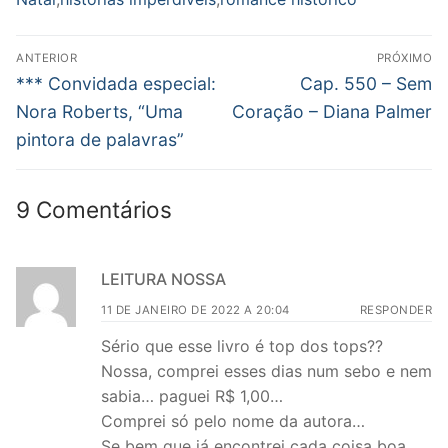
Navegação
ANTERIOR
PRÓXIMO
de
Post
Próximo
*** Convidada especial:
Cap. 550 – Sem
anterior:
post:
Post
Nora Roberts, “Uma
Coração – Diana Palmer
pintora de palavras”
9 Comentários
LEITURA NOSSA
11 DE JANEIRO DE 2022 A 20:04
RESPONDER
Sério que esse livro é top dos tops??
Nossa, comprei esses dias num sebo e nem
sabia… paguei R$ 1,00…
Comprei só pelo nome da autora…
Se bem que já encontrei cada coisa boa