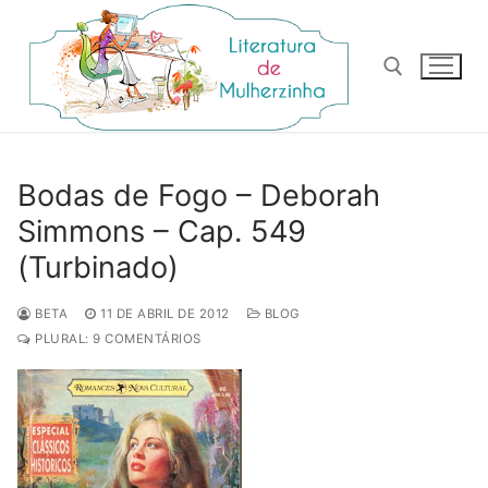
Pular
para
o
conteúdo
Pesquisar por:
Bodas de Fogo – Deborah
Simmons – Cap. 549
(Turbinado)
BETA
11 DE ABRIL DE 2012
BLOG
PLURAL: 9 COMENTÁRIOS