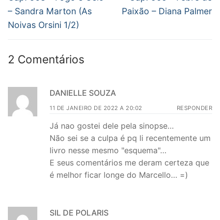
anterior:
post:
Post
– Sandra Marton (As
Paixão – Diana Palmer
Noivas Orsini 1/2)
2 Comentários
DANIELLE SOUZA
11 DE JANEIRO DE 2022 A 20:02
RESPONDER
Já nao gostei dele pela sinopse…
Não sei se a culpa é pq li recentemente um
livro nesse mesmo "esquema"…
E seus comentários me deram certeza que
é melhor ficar longe do Marcello… =)
SIL DE POLARIS