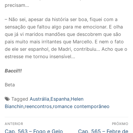
precisam…
– Não sei, apesar da história ser boa, fiquei com a
sensação que faltou algo para me emocionar. E olha
que já vi maridos mandões que descobrem que são
pais muito mais irritantes que Marcello. E nem o fato
de ele ser espanhol, de Madri, contribuiu… Acho que o
estresse me tornou insensível…
Bacci!!!
Beta
Tagged
Austrália
,
Espanha
,
Helen
Bianchin
,
reencontros
,
romance contemporâneo
Navegação
ANTERIOR
PRÓXIMO
de
Post
Próximo
Cap. 563 – Fogo e Gelo
Cap. 565 – Febre de