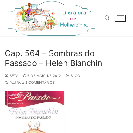
Pular
para
o
conteúdo
Pesquisar por:
Cap. 564 – Sombras do
Passado – Helen Bianchin
BETA
6 DE MAIO DE 2012
BLOG
PLURAL: 2 COMENTÁRIOS