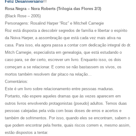
Feliz Desaniversário
!!!
Rosa Negra – Nora Roberts (Trilogia das Flores 2/3)
(Black Rose – 2005)
Personagens: Rosalind Harper “Roz” e Mitchell Carnegie
Roz está disposta a descobrir segredos de família e libertar o espírito
da Noiva Harper, a assombração que está cada vez mais ativa na
casa. Para isso, ela agora passa a contar com dedicação integral do dr.
Mitch Carnegie, especialista em genealogia, que está estudando o
caso para, se der certo, escrever um livro. Enquanto isso, os dois
começam a se relacionar. E como se não bastassem os vivos, os
mortos também resolvem dar pitaco na relação…
Comentários:
Este é um livro sobre relacionamento entre pessoas maduras.
Portanto, não espere aqueles dramas que às vezes aparecem em
outros livros envolvendo protagonistas (pseudo) adultos. Temos duas
pessoas calejadas pela vida com boas doses de erros e acertos e
também de sofrimentos. Por isso, quando eles se encontram, sabem o
que podem encontrar pela frente, quais riscos correm e, mesmo assim,
estão dispostos a tentar.