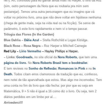
né?). Ah, contribuiu para eu gamar ainda mais no Harper, o filho da Roz
(sim, outro personagem da Nora que eu roubaria pra mim sem
pestanejar). Temos uma outra personagem que eu imagino que vá
voltar no próximo livro, uma que não deve voltar em hipótese nenhuma
(chega de gente mala, seja na vida real ou na ficção). Se serve de
parâmetro, li este livro rapidamente e nem vi o tempo passar.
Trilogia das Flores (In the Garden)
Blue Dahlia –
Dália Azul
–
Stella Rothchild e Logan Kitridge.
Black Rose – Rosa Negra
–
Roz Harper e Mitchell Carnegie
Red Lily –
Lírio Vermelho
–
Hayley Phillips e Harper
.
– Links:
Goodreads
,
no site oficial da
Nora Roberts
,
que tem uma
página do livro
.
No
Nora Roberts Brasil tem o booktrailer
.
E tem reviews no
Sonho de Reflexão
;
Romances in Pink
e no
In
Death
.
Todos citam erros clamorosos de tradução que eu, confesso,
nem notei de tão aparvalhada que estou. Mas algo me incomodou. Tem
uma conta no fim do livro que não fecha: por pior que eu seja em
Matemática, 9 + 5 não é igual a 16 como diz o livro. Ou seja, tem 2
diários perdidos em um limbo por aí…
Arrivederci!!!