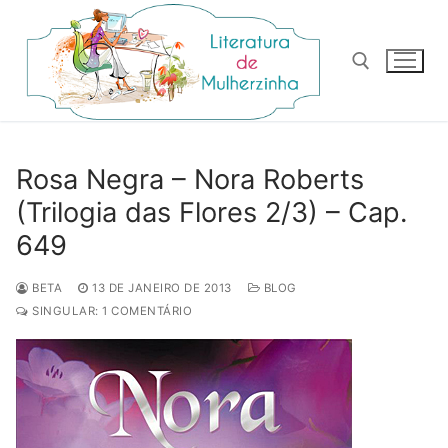
Pular
para
o
conteúdo
Pesquisar por:
Rosa Negra – Nora Roberts
(Trilogia das Flores 2/3) – Cap.
649
BETA
13 DE JANEIRO DE 2013
BLOG
SINGULAR: 1 COMENTÁRIO