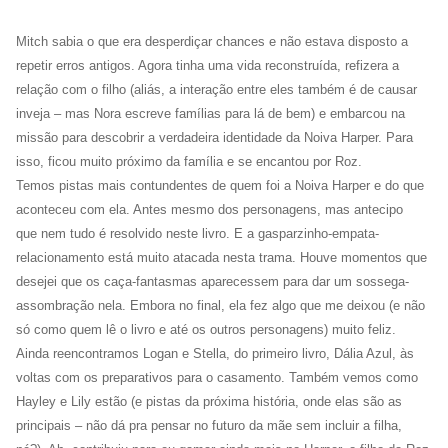
Mitch sabia o que era desperdiçar chances e não estava disposto a
repetir erros antigos. Agora tinha uma vida reconstruída, refizera a
relação com o filho (aliás, a interação entre eles também é de causar
inveja – mas Nora escreve famílias para lá de bem) e embarcou na
missão para descobrir a verdadeira identidade da Noiva Harper. Para
isso, ficou muito próximo da família e se encantou por Roz.
Temos pistas mais contundentes de quem foi a Noiva Harper e do que
aconteceu com ela. Antes mesmo dos personagens, mas antecipo
que nem tudo é resolvido neste livro. E a gasparzinho-empata-
relacionamento está muito atacada nesta trama. Houve momentos que
desejei que os caça-fantasmas aparecessem para dar um sossega-
assombração nela. Embora no final, ela fez algo que me deixou (e não
só como quem lê o livro e até os outros personagens) muito feliz.
Ainda reencontramos Logan e Stella, do primeiro livro, Dália Azul, às
voltas com os preparativos para o casamento. Também vemos como
Hayley e Lily estão (e pistas da próxima história, onde elas são as
principais – não dá pra pensar no futuro da mãe sem incluir a filha,