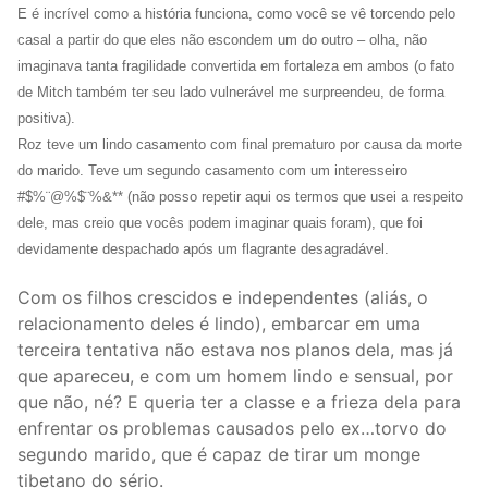
E é incrível como a história funciona, como você se vê torcendo pelo
casal a partir do que eles não escondem um do outro – olha, não
imaginava tanta fragilidade convertida em fortaleza em ambos (o fato
de Mitch também ter seu lado vulnerável me surpreendeu, de forma
positiva).
Roz teve um lindo casamento com final prematuro por causa da morte
do marido. Teve um segundo casamento com um interesseiro
#$%¨@%$¨%&** (não posso repetir aqui os termos que usei a respeito
dele, mas creio que vocês podem imaginar quais foram), que foi
devidamente despachado após um flagrante desagradável.
Com os filhos crescidos e independentes (aliás, o
relacionamento deles é lindo), embarcar em uma
terceira tentativa não estava nos planos dela, mas já
que apareceu, e com um homem lindo e sensual, por
que não, né? E queria ter a classe e a frieza dela para
enfrentar os problemas causados pelo ex…torvo do
segundo marido, que é capaz de tirar um monge
tibetano do sério.