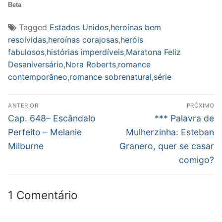
Beta
Tagged
Estados Unidos
,
heroínas bem
resolvidas
,
heroínas corajosas
,
heróis
fabulosos
,
histórias imperdíveis
,
Maratona Feliz
Desaniversário
,
Nora Roberts
,
romance
contemporâneo
,
romance sobrenatural
,
série
Navegação
ANTERIOR
PRÓXIMO
de
Post
Próximo
Cap. 648– Escândalo
*** Palavra de
anterior:
post:
Post
Perfeito – Melanie
Mulherzinha: Esteban
Milburne
Granero, quer se casar
comigo?
1 Comentário