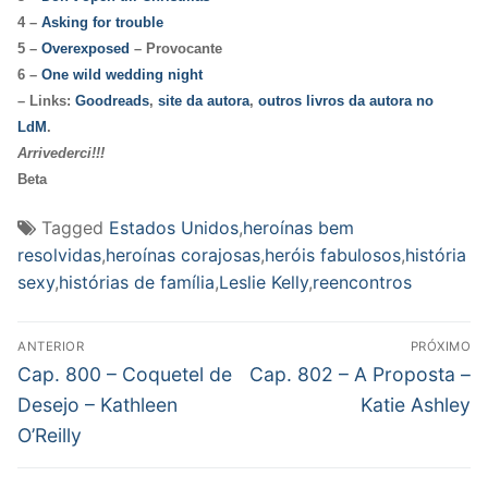
4 –
Asking for trouble
5 –
Overexposed
–
Provocante
6 –
One wild wedding night
– Links:
Goodreads
,
site da autora
,
outros livros da autora no
LdM
.
Arrivederci!!!
Beta
Tagged
Estados Unidos
,
heroínas bem
resolvidas
,
heroínas corajosas
,
heróis fabulosos
,
história
sexy
,
histórias de família
,
Leslie Kelly
,
reencontros
Navegação
ANTERIOR
PRÓXIMO
de
Post
Próximo
Cap. 800 – Coquetel de
Cap. 802 – A Proposta –
anterior:
post:
Post
Desejo – Kathleen
Katie Ashley
O’Reilly