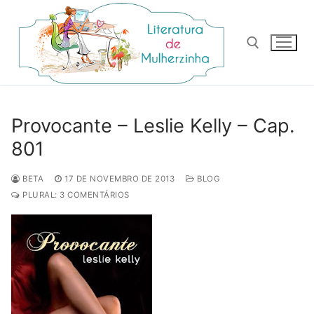
Pular
para
o
conteúdo
Pesquisar por:
Provocante – Leslie Kelly – Cap.
801
BETA
17 DE NOVEMBRO DE 2013
BLOG
PLURAL: 3 COMENTÁRIOS