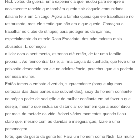
Nick voltou da guerra, uma experiência que mudou para sempre o
adolescente rebelde que também queria sair daquela comunidade
italiana feliz em Chicago. Agora a família queria que ele trabalhasse no
restaurante, mas ele sentia que não era o que queria. Começou a
trabalhar no clube de stripper, para proteger as dançarinas,
especialmente da estrela Rosa Escarlate, dos admiradores mais
abusados. E começou
a lidar com o sentimento, estranho até então, de ter uma família
própria… Ao reencontrar Izzie, a irmã caçula da cunhada, que teve uma
paixonite descarada por ele na adolescência, percebeu que ela poderia
ser essa mulher.
Então temos o embate divertido, surpreendente (porque algumas
certezas das duas partes são subvertidas), sexy do homem confiante
no próprio poder de sedução e da mulher confiante em só fazer o que
deseja, mesmo que inclua se distanciar do homem que a assombrou
por mais da metade da vida. Adorei vários momentos quando ficou
claro que, mesmo com as dúvidas e inseguranças, Izzie é uma
personagem
forte, que dá gosto da gente ler. Para um homem como Nick, faz muito