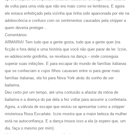
de volta para uma vida que não era mais como se lembrava. E agora
ele estava enfeitiçado pela vizinha que tinha sido apaixonada por ele na
adolescência e confuso com os sentimentos causados pela
stripper
a
quem deveria proteger…
Comentários:
ARMARIA! Tem tudo que a gente gosta, tudo que a gente quer (na
ficção e fora dela) e uma história que você não quer parar de ler. Izzie,
ex-adolescente gordinha, se revelava na dança – onde conseguia
superar suas inibições. E para escapar do mundo de famílias italianas
que se conheciam e cujos filhos casavam entre si para gerar mais
famílias italianas, ela foi para Nova York atrás do sonho de ser
bailarina.
Deu certo por um tempo, até uma contusão a afastar da rotina de
bailarina e a doença do pai dela a fez voltar para assumir a confeitaria.
Agora, a válvula de escape que restou se apresentar como a
stripper
misteriosa Rosa Escarlate. Izzie mostra que a maior beleza da mulher
está na autoconfiança. E a dança trouxe isso a ela (e espero que, um
dia, faça o mesmo por mim).