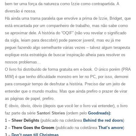
bem ter uma força da natureza como Izzie como contrapartida. A
diversão é nossa.
Há ainda uma trama paralela que envolve a prima de Izzie, Bridget, que
está encantada por um companheiro de trabalho, mas não sabe como
se aproximar dele. A história do “OQIF” (não vou revelar o significado
da sigla, leiam para descobrir) pode parecer juvenil, mas eu já me
peguei fazendo algo semelhante várias vezes – talvez algum terapeuta
explique esta estratégia de buscar inspiração alheia para resolver os
nossos problemas…
O livro foi distribuído de forma gratuita em e-book. O único porém (
PRA
MIM)
é que tenho dificuldade monstro em ler no PC, por isso, demorei
para conseguir tempo de desfrutar a história. Preciso dar um jeito de
entender que o mundo mudou. Mas que ainda prefiro o prazer de virar
as páginas de papel, prefiro.
E óbvio, óbvio, óbvio (depois que você ler o livro vai entender), o livro
faz parte da série
Santori Stories
(ordem pelo
Goodreads)
:
1 –
Sheer Delights
(publicado na coletânea
Behind the red doors
)
2 –
There Goes the Groom
(publicado na coletânea
That’s amore
)
3 –
Don’t open till Christmas