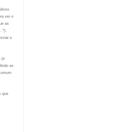
disso.
ra ver o
ue as
…*).
sviar o
 (e
dindo as
o comum
s que