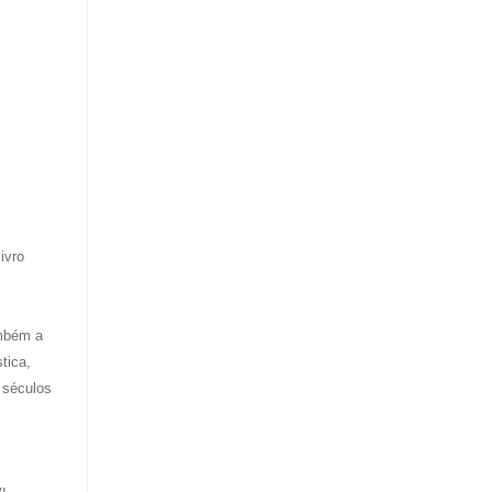
ivro
ambém a
tica,
e séculos