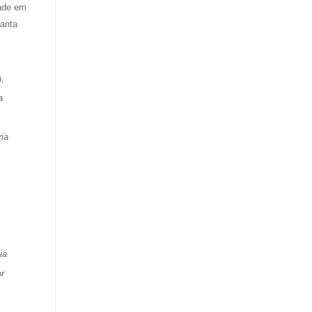
dade em
Santa
a,
a
ia
ia
or