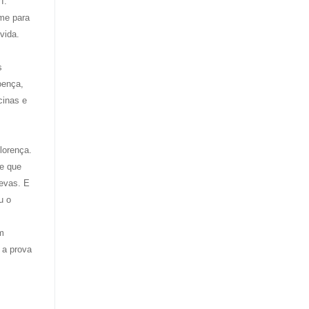
I.
rme para
 vida.
s
oença,
cinas e
lorença.
me que
revas. E
u o
m
 a prova