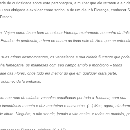
sede de curiosidade sobre este personagem, a mulher que ele retratou e a ci
u sou obrigada a explicar como sonho, a de um dia ir à Florença, conhecer 
 Franchi.
na. Vejam como fizera bem ao colocar Florença exatamente no centro da Itáli
Estados da península, e bem no centro do lindo vale do Arno que se estendi
 suas ruínas desmoronantes, os venezianos e sua cidade flutuante que poder
anha fumegante, os milaneses com seu campo amplo e monótono – todos
dade das Flores, onde tudo era melhor do que em qualquer outra parte.
 adormecida lá embaixo.
, com sua rede de cidades vassalas espalhadas por toda a Toscana, com sua
 incontáveis e cento e dez mosteiros e conventos. (…) Mas, agora, ela dorm
e altura. Ninguém, a não ser ele, jamais a vira assim, e todas as manhãs, p