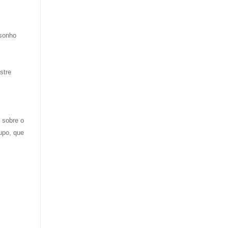
 sonho
stre
) sobre o
upo, que