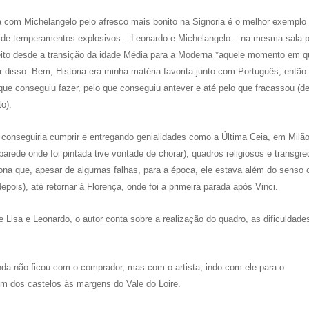
a com Michelangelo pelo afresco mais bonito na Signoria é o melhor exemplo 
s de temperamentos explosivos – Leonardo e Michelangelo – na mesma sala p
feito desde a transição da idade Média para a Moderna *aquele momento em q
 disso. Bem, História era minha matéria favorita junto com Português, então
que conseguiu fazer, pelo que conseguiu antever e até pelo que fracassou (de
to).
conseguiria cumprir e entregando genialidades como a Última Ceia, em Milão
de onde foi pintada tive vontade de chorar), quadros religiosos e transgre
iona que, apesar de algumas falhas, para a época, ele estava além do sens
ois), até retornar à Florença, onde foi a primeira parada após Vinci.
e Lisa e Leonardo, o autor conta sobre a realização do quadro, as dificuldade
enda não ficou com o comprador, mas com o artista, indo com ele para o
um dos castelos às margens do Vale do Loire.