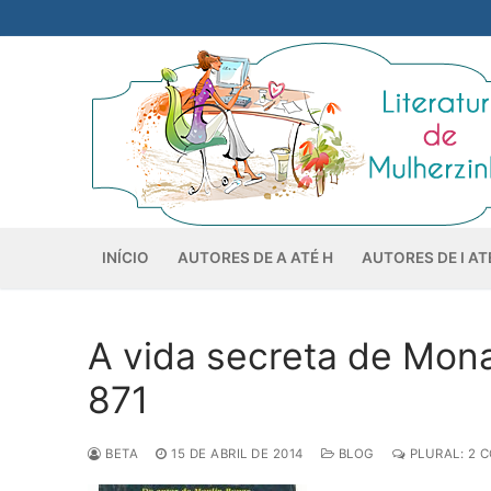
Pular
para
o
conteúdo
INÍCIO
AUTORES DE A ATÉ H
AUTORES DE I AT
A vida secreta de Mona 
871
BETA
15 DE ABRIL DE 2014
BLOG
PLURAL: 2 