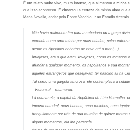
É um relato muito vivo, muito intenso, que alimentou a minha 
que isso aconteceu. E cimentou a certeza de minha alma que e
Maria Novella, andar pela Ponte Vecchio, ir ao Estadio Artemio
Não havia realmente fim para a sabedoria ou a graça divi
cercada como uma rainha por suas criadas, pelos catorze 
desde os Apeninos cobertos de neve até o mar (…)
Invejosos, era o que eram. Invejosos, como os romanos e
afundar a qualquer momento, os napolitanos e sua mont
aqueles estrangeiros que desejavam ter nascido ali na Ci
Tal como uma gárgula amorosa, ele contemplava a cidade
–
Fiorenza!
– murmurou.
Lá estava ela, a capital da República do Lírio Vermelho
imensa catedral, seus bancos, seus moinhos, suas igrejas
tranquilamente por trás de sua muralha de quinze metros d
alguns momentos, ela lhe pertencia.