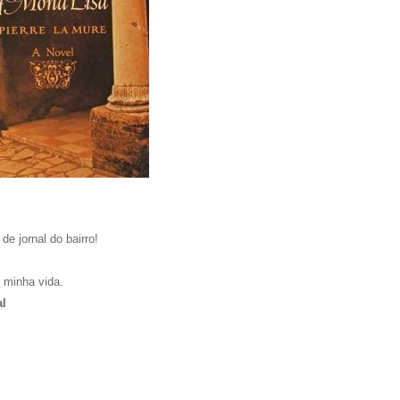
e jornal do bairro!
 minha vida.
al