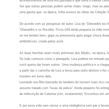
acontecimentos de uma era passada e que seria o melhor caminh
Sei que outras pessoas podem achar chato, longo, mas eu ador
uma garota que, na época, tinha acesso às obras da Coleção V
De acordo com as pesquisas do autor, Lisa de ’Gherardini era f
’Gherardini e os Rucellai. Ficou órfã ainda pequena (a mãe mo
se me lembro bem, gripe ou pneumonia após pegar chuva dura
antibióticos), criada pelos avós.
As duas famílias eram muito próximas dos Medici, na época, l
Se tudo corresse como o planejado, Lisa poderia ter entrado pa
você queira dar foram outros. Uma mudança política e a chega
a partir daí o caminho de Lisa a levou para outro destino e f
mistério em torno dela.
Leonardo era filho bastardo do herdeiro do homem mais rico 
assunto tratado com “luvas de pelica”. Ainda pequeno foi entr
de indiscrição de Caterina (sim, exatamente). Encontrou em
E por essa vida sem raízes e uma inteligência sem par o leva