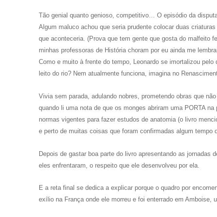
Tão genial quanto genioso, competitivo… O episódio da disput
Algum maluco achou que seria prudente colocar duas criatura
que aconteceria. (Prova que tem gente que gosta do malfeito 
minhas professoras de História choram por eu ainda me lembrar
Como e muito à frente do tempo, Leonardo se imortalizou pelo 
leito do rio? Nem atualmente funciona, imagina no Renascimen
Vivia sem parada, adulando nobres, prometendo obras que não 
quando li uma nota de que os monges abriram uma PORTA na pare
normas vigentes para fazer estudos de anatomia (o livro menc
e perto de muitas coisas que foram confirmadas algum tempo dep
Depois de gastar boa parte do livro apresentando as jornadas d
eles enfrentaram, o respeito que ele desenvolveu por ela.
E a reta final se dedica a explicar porque o quadro por encom
exílio na França onde ele morreu e foi enterrado em Amboise, 