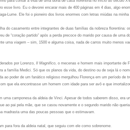
o para contar a vida de uma dona de casa florentina no início do século XV
o esse livro. Eu o devorei encarar mais de 400 páginas em 4 dias, algo eno
aga-Lume. Ele foi o pioneiro dos livros enormes com letras miúdas na minha
ilha do casamento entre integrantes de duas famílias da nobreza florentina: o
rreu de “coração partido” após a perda precoce do marido por causa de uma d
nte uma viagem – sim, 1500 e alguma coisa, nada de carros muito menos va
iderados por Lorenzo,
Il Magnifico
, o mecenas e homem mais importante de F
ra a família Medici. Só que os planos da vida, do destino ou de seja lá o no
da ao poder de um fanático religioso mergulhou Florença em um período de t
ez com que ela encontrasse um homem com idade para ser avô e que imortalizo
com uma camponesa da aldeia de Vinci. Apesar de todos saberem disso, era u
egue ao pai pela mãe, que se casou novamente e o segundo marido não queria
 uma madrasta uma das poucas pessoas que o estimavam.
ram para fora da aldeia natal, que seguiu com ele como sobrenome.