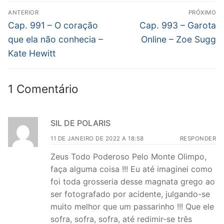
Navegação
ANTERIOR
PRÓXIMO
de
Post
Próximo
Cap. 991 – O coração
Cap. 993 – Garota
anterior:
post:
Post
que ela não conhecia –
Online – Zoe Sugg
Kate Hewitt
1 Comentário
SIL DE POLARIS
11 DE JANEIRO DE 2022 A 18:58
RESPONDER
Zeus Todo Poderoso Pelo Monte Olimpo,
faça alguma coisa !!! Eu até imaginei como
foi toda grosseria desse magnata grego ao
ser fotografado por acidente, julgando-se
muito melhor que um passarinho !!! Que ele
sofra, sofra, sofra, até redimir-se três