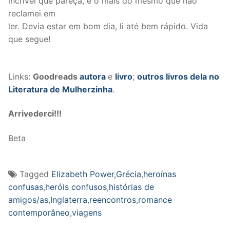
incrível que pareça, é o mais do mesmo que não
reclamei em
ler. Devia estar em bom dia, li até bem rápido. Vida
que segue!
Links:
Goodreads
autora
e
livro
;
outros livros dela no
Literatura de Mulherzinha
.
Arrivederci!!!
Beta
Tagged
Elizabeth Power
,
Grécia
,
heroínas
confusas
,
heróis confusos
,
histórias de
amigos/as
,
Inglaterra
,
reencontros
,
romance
contemporâneo
,
viagens