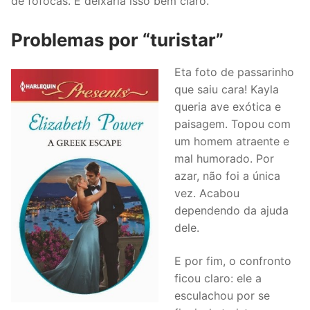
de fofocas. E deixaria isso bem claro.
Problemas por “turistar”
Eta foto de passarinho
que saiu cara! Kayla
queria ave exótica e
paisagem. Topou com
um homem atraente e
mal humorado. Por
azar, não foi a única
vez. Acabou
dependendo da ajuda
dele.
E por fim, o confronto
ficou claro: ele a
esculachou por se