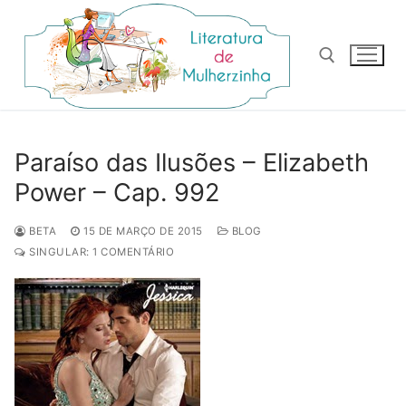
Pular
para
o
conteúdo
Pesquisar por:
Paraíso das Ilusões – Elizabeth
Power – Cap. 992
BETA
15 DE MARÇO DE 2015
BLOG
SINGULAR: 1 COMENTÁRIO