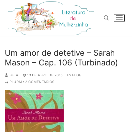
Pular
para
o
conteúdo
Pesquisar por:
Um amor de detetive – Sarah
Mason – Cap. 106 (Turbinado)
BETA
13 DE ABRIL DE 2015
BLOG
PLURAL: 2 COMENTÁRIOS