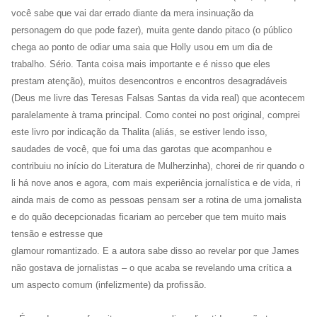
você sabe que vai dar errado diante da mera insinuação da
personagem do que pode fazer), muita gente dando pitaco (o público
chega ao ponto de odiar uma saia que Holly usou em um dia de
trabalho. Sério. Tanta coisa mais importante e é nisso que eles
prestam atenção), muitos desencontros e encontros desagradáveis
(Deus me livre das Teresas Falsas Santas da vida real) que acontecem
paralelamente à trama principal. Como contei no post original, comprei
este livro por indicação da Thalita (aliás, se estiver lendo isso,
saudades de você, que foi uma das garotas que acompanhou e
contribuiu no início do Literatura de Mulherzinha), chorei de rir quando o
li há nove anos e agora, com mais experiência jornalística e de vida, ri
ainda mais de como as pessoas pensam ser a rotina de uma jornalista
e do quão decepcionadas ficariam ao perceber que tem muito mais
tensão e estresse que
glamour romantizado. E a autora sabe disso ao revelar por que James
não gostava de jornalistas – o que acaba se revelando uma crítica a
um aspecto comum (infelizmente) da profissão.