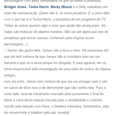
personagens com perfil semelhante no que se refere à profissão:
Bridget Jones
,
Tasha Harris
,
Becky Bloom
e a Holly trabalham em
meio de comunicação. Quem não é, se torna jornalista. E a única feliz
com o que faz é a Tasha Harris, a produtora de um programa de TV.
Todas as outras querem algo a mais que ainda não alcançaram
.
Ah,
todas são malucas de alguma maneira
.
Não sei até agora que tipo de
jornalistas que essas autoras conhecem para inspirar esses
personagens…
).
– James não gosta dela. James não a leva a sério. Há momentos em
que ela tem certeza de que James não a considera nem um ser
humano e que só a atura porque foi obrigado. E para agravar, ele se
torna responsável pela investigação de uma série de roubos de objetos
antigos,
com ela junto. James tem certeza de que ela vai estragar tudo e não
se cansa de dizer isso e de demonstrar que não confia nela. Para a
sorte dele, está de casamento marcado para justamente o final do
diário e sairá desta relação forçada para a estabilidade e conforto
trazido pela relação com Fleur, a herdeira milionária, humanitária, anjo
de misericórdia e lutadora pela paz mundial.