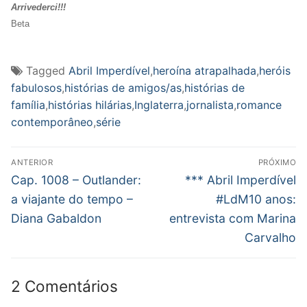
Arrivederci!!!
Beta
Tagged
Abril Imperdível
,
heroína atrapalhada
,
heróis
fabulosos
,
histórias de amigos/as
,
histórias de
família
,
histórias hilárias
,
Inglaterra
,
jornalista
,
romance
contemporâneo
,
série
Navegação
ANTERIOR
PRÓXIMO
de
Post
Próximo
Cap. 1008 – Outlander:
*** Abril Imperdível
anterior:
post:
Post
a viajante do tempo –
#LdM10 anos:
Diana Gabaldon
entrevista com Marina
Carvalho
2 Comentários