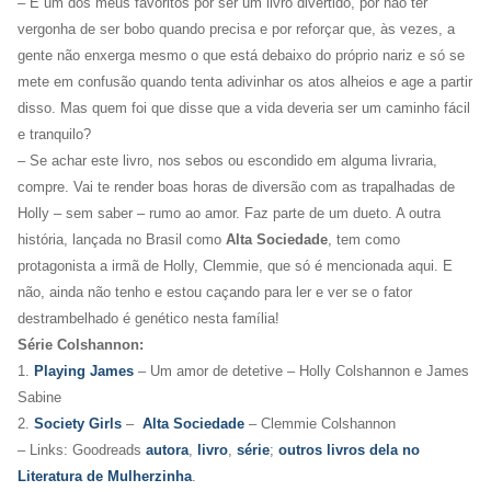
– É um dos meus favoritos por ser um livro divertido, por não ter
vergonha de ser bobo quando precisa e por reforçar que, às vezes, a
gente não enxerga mesmo o que está debaixo do próprio nariz e só se
mete em confusão quando tenta adivinhar os atos alheios e age a partir
disso.
Mas quem foi que disse que a vida deveria ser um caminho fácil
e tranquilo?
– Se achar este livro, nos sebos ou escondido em alguma livraria,
compre. Vai te render boas horas de diversão com as trapalhadas de
Holly – sem saber – rumo ao amor. Faz parte de um dueto. A outra
história, lançada no Brasil como
Alta Sociedade
, tem como
protagonista a irmã de Holly, Clemmie, que só é mencionada aqui. E
não, ainda não tenho e estou caçando para ler e ver se o fator
destrambelhado é genético nesta família!
Série Colshannon:
1.
Playing James
– Um amor de detetive – Holly Colshannon e James
Sabine
2.
Society Girls
–
Alta Sociedade
– Clemmie Colshannon
– Links: Goodreads
autora
,
livro
,
série
;
outros livros dela no
Literatura de Mulherzinha
.