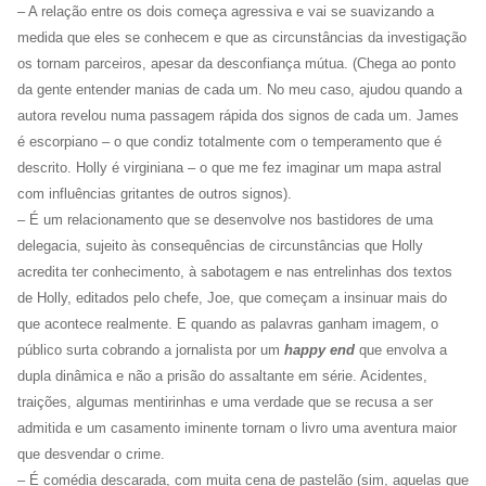
– A relação entre os dois começa agressiva e vai se suavizando a
medida que eles se conhecem e que as circunstâncias da investigação
os tornam parceiros, apesar da desconfiança mútua. (Chega ao ponto
da gente entender manias de cada um. No meu caso, ajudou quando a
autora revelou numa passagem rápida dos signos de cada um. James
é escorpiano – o que condiz totalmente com o temperamento que é
descrito. Holly é virginiana – o que me fez imaginar um mapa astral
com influências gritantes de outros signos).
– É um relacionamento que se desenvolve nos bastidores de uma
delegacia, sujeito às consequências de circunstâncias que Holly
acredita ter conhecimento, à sabotagem e nas entrelinhas dos textos
de Holly, editados pelo chefe, Joe, que começam a insinuar mais do
que acontece realmente. E quando as palavras ganham imagem, o
público surta cobrando a jornalista por um
happy end
que envolva a
dupla dinâmica e não a prisão do assaltante em série. Acidentes,
traições, algumas mentirinhas e uma verdade que se recusa a ser
admitida e um casamento iminente tornam o livro uma aventura maior
que desvendar o crime.
– É comédia descarada, com muita cena de pastelão (sim, aquelas que