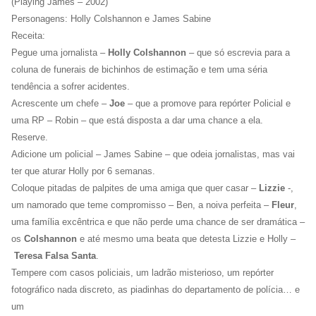
(Playing James – 2002)
Personagens: Holly Colshannon e James Sabine
Receita:
Pegue uma jornalista –
Holly Colshannon
– que só escrevia para a
coluna de funerais de bichinhos de estimação e tem uma séria
tendência a sofrer acidentes.
Acrescente um chefe –
Joe
– que a promove para repórter Policial e
uma RP – Robin – que está disposta a dar uma chance a ela.
Reserve.
Adicione um policial – James Sabine – que odeia jornalistas, mas vai
ter que aturar Holly por 6 semanas.
Coloque pitadas de palpites de uma amiga que quer casar –
Lizzie
-,
um namorado que teme compromisso – Ben, a noiva perfeita –
Fleur
,
uma família excêntrica e que não perde uma chance de ser dramática –
os
Colshannon
e até mesmo uma beata que detesta Lizzie e Holly –
Teresa Falsa Santa
.
Tempere com casos policiais, um ladrão misterioso, um repórter
fotográfico nada discreto, as piadinhas do departamento de polícia… e
um