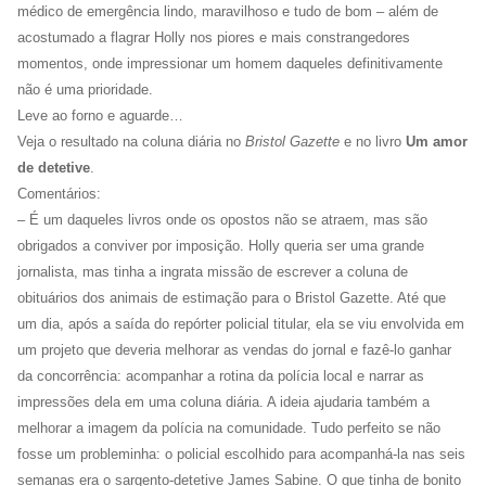
médico de emergência lindo, maravilhoso e tudo de bom – além de
acostumado a flagrar Holly nos piores e mais constrangedores
momentos, onde impressionar um homem daqueles definitivamente
não é uma prioridade.
Leve ao forno e aguarde…
Veja o resultado na coluna diária no
Bristol Gazette
e no livro
Um amor
de detetive
.
Comentários:
– É um daqueles livros onde os opostos não se atraem, mas são
obrigados a conviver por imposição. Holly queria ser uma grande
jornalista, mas tinha a ingrata missão de escrever a coluna de
obituários dos animais de estimação para o Bristol Gazette. Até que
um dia, após a saída do repórter policial titular, ela se viu envolvida em
um projeto que deveria melhorar as vendas do jornal e fazê-lo ganhar
da concorrência: acompanhar a rotina da polícia local e narrar as
impressões dela em uma coluna diária. A ideia ajudaria também a
melhorar a imagem da polícia na comunidade. Tudo perfeito se não
fosse um probleminha: o policial escolhido para acompanhá-la nas seis
semanas era o sargento-detetive James Sabine. O que tinha de bonito