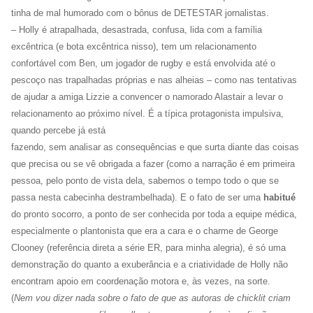
tinha de mal humorado com o bônus de DETESTAR jornalistas.
– Holly é atrapalhada, desastrada, confusa, lida com a família
excêntrica (e bota excêntrica nisso), tem um relacionamento
confortável com Ben, um jogador de rugby e está envolvida até o
pescoço nas trapalhadas próprias e nas alheias – como nas tentativas
de ajudar a amiga Lizzie a convencer o namorado Alastair a levar o
relacionamento ao próximo nível. É a típica protagonista impulsiva,
quando percebe já está
fazendo, sem analisar as consequências e que surta diante das coisas
que precisa ou se vê obrigada a fazer (como a narração é em primeira
pessoa, pelo ponto de vista dela, sabemos o tempo todo o que se
passa nesta cabecinha destrambelhada). E o fato de ser uma
habitué
do pronto socorro, a ponto de ser conhecida por toda a equipe médica,
especialmente o plantonista que era a cara e o charme de George
Clooney (referência direta a série ER, para minha alegria), é só uma
demonstração do quanto a exuberância e a criatividade de Holly não
encontram apoio em coordenação motora e, às vezes, na sorte.
(
Nem vou dizer nada sobre o fato de que as autoras de chicklit criam