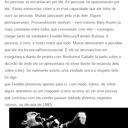
As pessoas se encantavam por ele. As pessoas se apaixonavam por
ele. Várias entrevistas citam a incrível capacidade que ele tinha de
ouvir as pessoas. Muitas passaram pela vida dele. Alguns
permaneceram. Provavelmente nenhum – nem mesmo Mary Austin (a
mais constante entre todos que conviveram com ele) – conseguiu
chegar perto do verdadeiro Freddie Mercury/Farrokh Bulsara. A
persona, o mito, é muito maior que tudo. Muitos demoraram a perceber
que ele era bissexual/homossexual. E ele se desmanchou em
insegurança diante do projeto com Montserrat Caballé (a parte sobre a
decisão de onde ele se apresentaria no show diante da resposta dela
sobre o bis). Se realmente existiu uma verdade única a respeito dele,
foi algo
que Freddie preservou apenas para si, com medo, talvez, de sofrer
algum abandono ou ser magoado (como ocorreu ao ver uma pessoa
que conviveu com ele vender paraum tabloide diversos segredos
íntimos, na década de 1980).