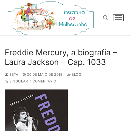
Pular
para
o
conteúdo
Pesquisar por:
Freddie Mercury, a biografia –
Laura Jackson – Cap. 1033
BETA
30 DE MAIO DE 2015
BLOG
SINGULAR: 1 COMENTÁRIO