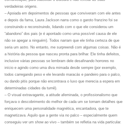
verdadeiras origens.
– Apoiada em depoimentos de pessoas que conviveram com ele antes
e depois da fama, Laura Jackson narra como o garoto franzino foi se
construindo e reconstruindo, lidando com o que ele considerou um
“abandono” dos pais (e é apontado como uma possível causa de ele
não se apegar a ninguém). Todos narram que ele tinha certeza de que
seria um astro. No entanto, me surpreendi com algumas coisas. Não é
a história da pessoa que nasceu pronta para brilhar. Ele tinha defeitos,
inclusive várias pessoas se lembram dele desafinando horrores no
início e agindo como uma diva mimada desde sempre (por exemplo,
todos carregando peso e ele levando maracás e pandeiro para o palco,
ou dando pitis porque não encontrava o luxo que merecia a espera em
determinadas cidades da turnê).
– O visual extravagante, a atitude afeminada, o profissionalismo que
forçava o descobrimento do melhor de cada um se tornam detalhes que
enriquecem uma personalidade magnética, encantadora, que te
magnetizava. Aquilo que a gente via no palco – especialmente quem
conseguiu ver um show ao vivo – também se refletia na vida particular.