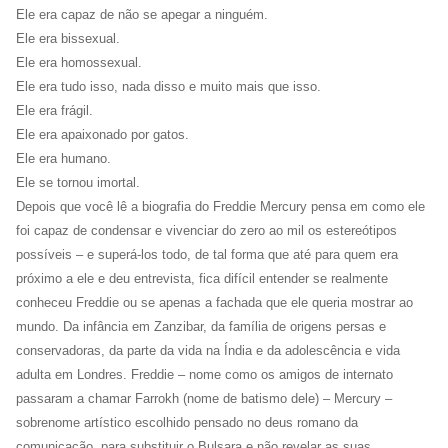
Ele era capaz de não se apegar a ninguém.
Ele era bissexual.
Ele era homossexual.
Ele era tudo isso, nada disso e muito mais que isso.
Ele era frágil.
Ele era apaixonado por gatos.
Ele era humano.
Ele se tornou imortal.
Depois que você lê a biografia do Freddie Mercury pensa em como ele
foi capaz de condensar e vivenciar do zero ao mil os estereótipos
possíveis – e superá-los todo, de tal forma que até para quem era
próximo a ele e deu entrevista, fica difícil entender se realmente
conheceu Freddie ou se apenas a fachada que ele queria mostrar ao
mundo. Da infância em Zanzibar, da família de origens persas e
conservadoras, da parte da vida na Índia e da adolescência e vida
adulta em Londres. Freddie – nome como os amigos de internato
passaram a chamar Farrokh (nome de batismo dele) – Mercury –
sobrenome artístico escolhido pensado no deus romano da
comunicação, para substituir o Bulsara e não revelar as suas