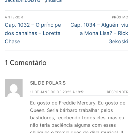
Navegação
ANTERIOR
PRÓXIMO
de
Post
Próximo
Cap. 1032 – O príncipe
Cap. 1034 – Alguém viu
anterior:
post:
Post
dos canalhas – Loretta
a Mona Lisa? – Rick
Chase
Gekoski
1 Comentário
SIL DE POLARIS
11 DE JANEIRO DE 2022 A 18:51
RESPONDER
Eu gosto de Freddie Mercury. Eu gosto de
Queen. Seria bárbaro trabalhar pelos
bastidores, recebendo todos eles, mas eu
não teria paciência alguma com esses
chiliques e tremeliques de diva musical !!!