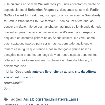
– Já pulamos ao som de
We will rock you
, nos encantamos diante do
espetáculo que é
Bohemian Rhapsody
, dançamos ao som de
Radio
GaGa
e
I want to break free
, nos apaixonamos ao som de
Somebody
to Love
e
Who wants to live forever
. E não há um atleta que, ao
vencer um título, não se desmancha em lágrimas se lembrando de tudo
que sofreu para chegar à vitória ao som de
We are the champions
enquanto os confetes pairam no ar
.
Sendo sincera, ele viveu como
quis, sabia que nasceu para ser um astro, com tudo aquilo que o
tornam essa figura que prende a nossa atenção e ganha nossos
corações com o que fez ao longo da vida: tocou nossos sentimentos
refletindo a paixão em sua voz. Só haverá um Freddie Mercury. E
celebremos isso.
– Links:
Goodreads
autora
e
livro
;
site da autora
;
site da editora
;
site oficial do cantor
.
Arrivederci!!!!
Beta
Tagged
Aids
,
biografias
,
Inglaterra
,
Laura
Jackson
,
LGBTQI+
,
música