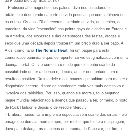
do Freddie Mercuy, mas aí, né?
– Profissional e magnético nos palcos, diva nos bastidores e
totalmente desregrado na parte de vida pessoal que compartilhava com
os outros. Os anos 70 ofereceram liberdade de vida, de escolha, de
parceiros, da vida “escondida” nos points gays de cidades na Europa e
na América, dos excessos e das ostentações das festas, drogas e
sexo que uma década depois trouxeram um preço duro a ser pago. A
Aids, como narra
The Normal Heart
,
foi um baque para esta
comunidade oprimida e que, de repente, se viu estigmatizada com uma
doença mortal. O livro comenta o medo que ele sentiu diante da
possibilidade de ter a doença e, depois, ao ser confrontado com o
resultado positivo. Da luta dele e dos poucos que sabiam para manter o
diagnóstico secreto, diante da abordagem cada vez mais agressiva e
invasiva dos tabloides. Por isso, quando ele morreu, foi o segundo
baque mundial relacionado à doença que passou a ter, primeiro, o rosto
de Rock Hudson e depois o de Freddie Mercury.
– Embora muitos fãs e imprensa especulassem diante dos sinais – ele
emagreceu demais; nem sempre, por melhor que fosse a maquiagem,
dava para disfarçar as manchas do sarcoma de Kaposi e, por fim, a