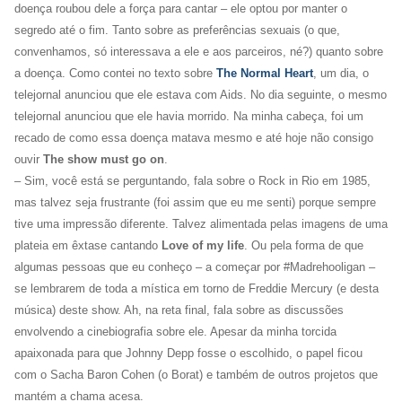
doença roubou dele a força para cantar – ele optou por manter o
segredo até o fim. Tanto sobre as preferências sexuais (o que,
convenhamos, só interessava a ele e aos parceiros, né?) quanto sobre
a doença. Como contei no texto sobre
The Normal Heart
, um dia, o
telejornal anunciou que ele estava com Aids. No dia seguinte, o mesmo
telejornal anunciou que ele havia morrido. Na minha cabeça, foi um
recado de como essa doença matava mesmo e até hoje não consigo
ouvir
The show must go on
.
– Sim, você está se perguntando, fala sobre o Rock in Rio em 1985,
mas talvez seja frustrante (foi assim que eu me senti) porque sempre
tive uma impressão diferente. Talvez alimentada pelas imagens de uma
plateia em êxtase cantando
Love of my life
. Ou pela forma de que
algumas pessoas que eu conheço – a começar por #Madrehooligan –
se lembrarem de toda a mística em torno de Freddie Mercury (e desta
música) deste show. Ah, na reta final, fala sobre as discussões
envolvendo a cinebiografia sobre ele. Apesar da minha torcida
apaixonada para que Johnny Depp fosse o escolhido, o papel ficou
com o Sacha Baron Cohen (o Borat) e também de outros projetos que
mantém a chama acesa.