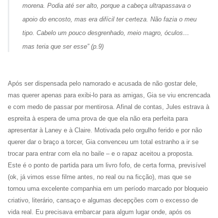
morena. Podia até ser alto, porque a cabeça ultrapassava o
apoio do encosto, mas era difícil ter certeza. Não fazia o meu
tipo. Cabelo um pouco desgrenhado, meio magro, óculos…
mas teria que ser esse
” (p.9)
Após ser dispensada pelo namorado e acusada de não gostar dele,
mas querer apenas para exibi-lo para as amigas, Gia se viu encrencada
e com medo de passar por mentirosa. Afinal de contas, Jules estrava à
espreita à espera de uma prova de que ela não era perfeita para
apresentar à Laney e à Claire. Motivada pelo orgulho ferido e por não
querer dar o braço a torcer, Gia convenceu um total estranho a ir se
trocar para entrar com ela no baile – e o rapaz aceitou a proposta.
Este é o ponto de partida para um livro fofo, de certa forma, previsível
(ok, já vimos esse filme antes, no real ou na ficção), mas que se
tornou uma excelente companhia em um período marcado por bloqueio
criativo, literário, cansaço e algumas decepções com o excesso de
vida real. Eu precisava embarcar para algum lugar onde, após os