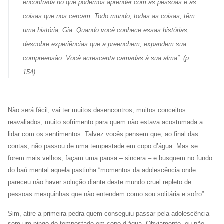
encontrada no que podemos aprender com as pessoas e as
coisas que nos cercam. Todo mundo, todas as coisas, têm
uma história, Gia. Quando você conhece essas histórias,
descobre experiências que a preenchem, expandem sua
compreensão. Você acrescenta camadas à sua alma
”. (p.
154)
Não será fácil, vai ter muitos desencontros, muitos conceitos
reavaliados, muito sofrimento para quem não estava acostumada a
lidar com os sentimentos. Talvez vocês pensem que, ao final das
contas, não passou de uma tempestade em copo d’água. Mas se
forem mais velhos, façam uma pausa – sincera – e busquem no fundo
do baú mental aquela pastinha “momentos da adolescência onde
pareceu não haver solução diante deste mundo cruel repleto de
pessoas mesquinhas que não entendem como sou solitária e sofro”.
Sim, atire a primeira pedra quem conseguiu passar pela adolescência
sem um pingo de tempestade em copo d’água. Obviamente, eu não