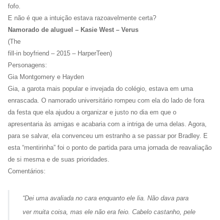
fofo.
E não é que a intuição estava razoavelmente certa?
Namorado de aluguel – Kasie West – Verus
(The
fill-in boyfriend – 2015 – HarperTeen)
Personagens:
Gia Montgomery e Hayden
Gia, a garota mais popular e invejada do colégio, estava em uma
enrascada. O namorado universitário rompeu com ela do lado de fora
da festa que ela ajudou a organizar e justo no dia em que o
apresentaria às amigas e acabaria com a intriga de uma delas. Agora,
para se salvar, ela convenceu um estranho a se passar por Bradley. E
esta “mentirinha” foi o ponto de partida para uma jornada de reavaliação
de si mesma e de suas prioridades.
Comentários:
“
Dei uma avaliada no cara enquanto ele lia. Não dava para
ver muita coisa, mas ele não era feio. Cabelo castanho, pele