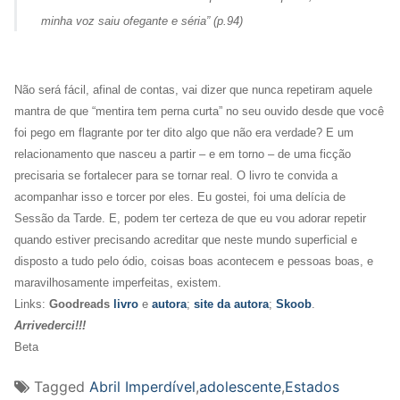
minha voz saiu ofegante e séria
” (p.94)
Não será fácil, afinal de contas, vai dizer que nunca repetiram aquele
mantra de que “mentira tem perna curta” no seu ouvido desde que você
foi pego em flagrante por ter dito algo que não era verdade? E um
relacionamento que nasceu a partir – e em torno – de uma ficção
precisaria se fortalecer para se tornar real. O livro te convida a
acompanhar isso e torcer por eles. Eu gostei, foi uma delícia de
Sessão da Tarde. E, podem ter certeza de que eu vou adorar repetir
quando estiver precisando acreditar que neste mundo superficial e
disposto a tudo pelo ódio, coisas boas acontecem e pessoas boas, e
maravilhosamente imperfeitas, existem.
Links:
Goodreads
livro
e
autora
;
site da autora
;
Skoob
.
Arrivederci!!!
Beta
Tagged
Abril Imperdível
,
adolescente
,
Estados