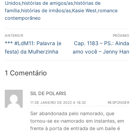
Unidos
,
histórias de amigos/as
,
histórias de
família
,
histórias de irmãos/as
,
Kasie West
,
romance
contemporâneo
Navegação
ANTERIOR
PRÓXIMO
de
Post
Próximo
*** #LdM11: Palavra (e
Cap. 1183 – PS.: Ainda
anterior:
post:
Post
festa) da Mulherzinha
amo você – Jenny Han
1 Comentário
SIL DE POLARIS
11 DE JANEIRO DE 2022 A 18:32
RESPONDER
Ser abandonada pelo namorado, que
tornou-se ex-namorado em instantes, em
frente à porta de entrada de um baile é