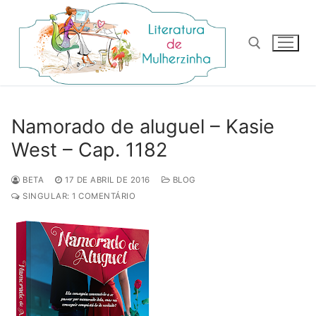
Pular
para
o
conteúdo
Pesquisar por:
Namorado de aluguel – Kasie
West – Cap. 1182
BETA
17 DE ABRIL DE 2016
BLOG
SINGULAR: 1 COMENTÁRIO