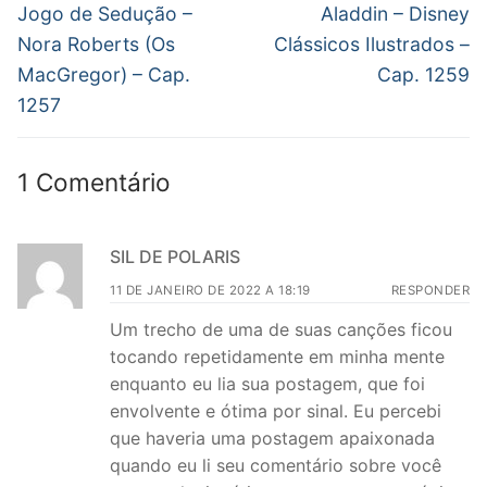
de
Post
Próximo
Jogo de Sedução –
Aladdin – Disney
anterior:
post:
Post
Nora Roberts (Os
Clássicos Ilustrados –
MacGregor) – Cap.
Cap. 1259
1257
1 Comentário
SIL DE POLARIS
11 DE JANEIRO DE 2022 A 18:19
RESPONDER
Um trecho de uma de suas canções ficou
tocando repetidamente em minha mente
enquanto eu lia sua postagem, que foi
envolvente e ótima por sinal. Eu percebi
que haveria uma postagem apaixonada
quando eu li seu comentário sobre você