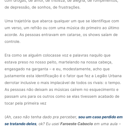
com drogas, de amor, de tristeza, de alegria, de rompimentos,
de depressão, de sonhos, de frustrações.
Uma trajetória que abarca qualquer um que se identifique com
um verso, um refrão ou com uma música do primeiro ao último
acorde. As pessoas entravam em catarse, os shows saíam de
controle.
Era como se alguém colocasse voz e palavras naquilo que
estava preso no nosso peito, martelando na nossa cabeça,
engasgado na garganta – e eu, modestamente, acho que
justamente esta identificação é o fator que fez a Legião Urbana
derrotar inclusive o mais implacável de todos os rivais: o tempo.
As pessoas não deixam as músicas caírem no esquecimento e
passam uns para os outros como se elas tivessem acabado de
tocar pela primeira vez
(
Ah, caso não tenha dado pra perceber,
sou um caso perdido em
se tratando deles
, ok? Eu usei
Faroeste Caboclo
em uma aula –