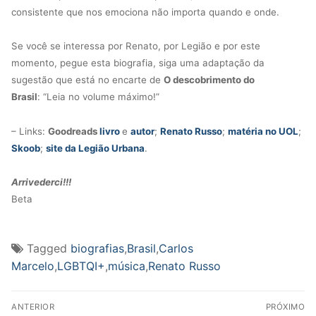
consistente que nos emociona não importa quando e onde.
Se você se interessa por Renato, por Legião e por este
momento, pegue esta biografia, siga uma adaptação da
sugestão que está no encarte de
O descobrimento do
Brasil
:
“Leia no volume máximo!”
– Links:
Goodreads
livro
e
autor
;
Renato Russo
;
matéria no UOL
;
Skoob
;
site da Legião Urbana
.
Arrivederci!!!
Beta
Tagged
biografias
,
Brasil
,
Carlos
Marcelo
,
LGBTQI+
,
música
,
Renato Russo
Navegação
ANTERIOR
PRÓXIMO