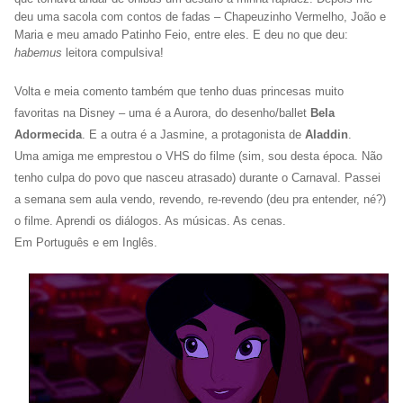
deu uma sacola com contos de fadas – Chapeuzinho Vermelho, João e
Maria e meu amado Patinho Feio, entre eles. E deu no que deu:
habemus
leitora compulsiva!
Volta e meia comento também que tenho duas princesas muito
favoritas na Disney – uma é a Aurora, do desenho/ballet
Bela
Adormecida
. E a outra é a Jasmine, a protagonista de
Aladdin
.
Uma amiga me emprestou o VHS do filme (sim, sou desta época. Não
tenho culpa do povo que nasceu atrasado) durante o Carnaval. Passei
a semana sem aula vendo, revendo, re-revendo (deu pra entender, né?)
o filme. Aprendi os diálogos. As músicas. As cenas.
Em Português e em Inglês.