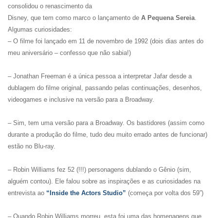
consolidou o renascimento da
Disney, que tem como marco o lançamento de
A Pequena Sereia
.
Algumas curiosidades:
– O filme foi lançado em 11 de novembro de 1992 (dois dias antes do
meu aniversário – confesso que não sabia!)
– Jonathan Freeman é a única pessoa a interpretar Jafar desde a
dublagem do filme original, passando pelas continuações, desenhos,
videogames e inclusive na versão para a Broadway.
– Sim, tem uma versão para a Broadway. Os bastidores (assim como
durante a produção do filme, tudo deu muito errado antes de funcionar)
estão no Blu-ray.
– Robin Williams fez 52 (!!!) personagens dublando o Gênio (sim,
alguém contou). Ele falou sobre as inspirações e as curiosidades na
entrevista ao
“Inside the Actors Studio”
(começa por volta dos 59”)
– Quando Robin Williams morreu, esta foi uma das homenagens que