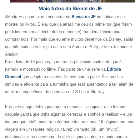
Mais fotos da Bienal de JF
#MadreHooligan foi me encontrar na
Bienal de JF
no sábado e eu
mostrei os livros. E ela, que (lá atrás) me deu os primeiros (que foram
perdidos em um acidente doído e recente), me deu dinheiro para
comprar dois. Por mais que eu ame muitos desenhos da Disney, sabia
que não poderia voltar pra casa sem Aurora e Phillip e sem Jasmine e
Aladdin.
É um livro de 16 páginas, que traz os principais pontos do que é
narrado e mostrado no filme. Faz parte de uma série da
Editora
Girassol
que adapta o universo Disney para o papel. É uma dica
simples e eficiente para a turminha que está aprendendo a ler, além de
ampliar a experiência de quem viu o DVD ou o Blu-Ray.
E aquele afago afetivo para quem cresceu – ao ajudar a se lembrar
daquela garota que tinha algumas certezas e sonhos a realizar – e um
dia, por que não?, pode transformar estas mesmas 16 páginas em uma
viagem em um tapete mágico, talvez um tanto (ok, um “muito”)
desafinada, mas no esforço de abrir as janelas deste mundo para a