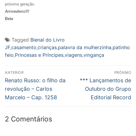
próxima geração.
Arrivederci!!!
Beta
Tagged
Bienal do Livro
JF
,
casamento
,
crianças
,
palavra da mulherzinha
,
patinho
feio
,
Princesas e Príncipes
,
viagens
,
vingança
Navegação
ANTERIOR
PRÓXIMO
de
Post
Próximo
Renato Russo: o filho da
*** Lançamentos de
anterior:
post:
Post
revolução – Carlos
Outubro do Grupo
Marcelo – Cap. 1258
Editorial Record
2 Comentários