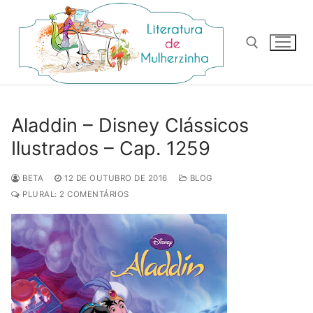
Pular
para
o
conteúdo
Pesquisar por:
Aladdin – Disney Clássicos
Ilustrados – Cap. 1259
BETA
12 DE OUTUBRO DE 2016
BLOG
PLURAL: 2 COMENTÁRIOS