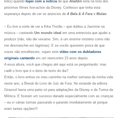
links) quando
topei com a notícia
de que
Aladdin
está na lista dos
próximos filmes live-action da Disney. Confesso que tinha esta
esperança depois de ver os anúncios de
A Bela & A Fera
e
Mulan
.
– Eu tive a sorte de ver a Kika Tristão – que dublou a Jasmine na
música – cantando
Um mundo ideal
em uma entrevista que ajudei a
produzir (não, não dei vexame. Sim, é um enorme mistério como não
me desmanchei em lágrimas). E se vocês quiserem prova de que
vozes não envelhecem, vejam este
vídeo com os dubladores
originais cantando
em um reencontro 23 anos depois.
A essa altura, você que chegou até aqui está se perguntando: mas
cadê o livro que é o dono do texto do dia?
Então, o livro entrou no meu caminho na melhor semana da minha vida
neste ano, a Bienal do Livro de Juiz de Fora. No estande da editora
Girassol havia uma parte só para adaptações da Disney e da Turma da
Mônica. E fizeram um sucesso danado especialmente com as crianças
– eu vi várias turmas passando e parando imediatamente ali porque
eram tantas opções!!!