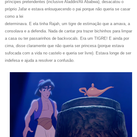
príncipes pretendentes (inclusive Aladdin/Ali Ababwa), desacatou o
próprio Jafar e estava enlouquecendo o pai porque não queria se casar
como a lei
determinava. E ela tinha Rajah, um tigre de estimação que a amava, a
consolava e a defendia. Nada de cantar pra trazer bichinhos para limpar
a casa ou ter passarinhos de backvocals. Era um TIGRE! E ainda por
cima, disse claramente que não queria ser princesa (porque estava
sufocada com a vida no castelo e queria ser livre). Estava longe de ser
indefesa e ajuda a resolver a confusão.