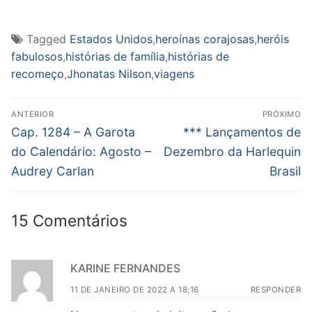
Tagged
Estados Unidos
,
heroínas corajosas
,
heróis
fabulosos
,
histórias de família
,
histórias de
recomeço
,
Jhonatas Nilson
,
viagens
Navegação
ANTERIOR
PRÓXIMO
de
Post
Próximo
Cap. 1284 – A Garota
*** Lançamentos de
anterior:
post:
Post
do Calendário: Agosto –
Dezembro da Harlequin
Audrey Carlan
Brasil
15 Comentários
KARINE FERNANDES
11 DE JANEIRO DE 2022 A 18:16
RESPONDER