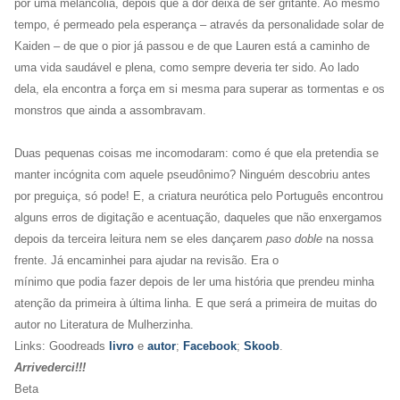
por uma melancolia, depois que a dor deixa de ser gritante. Ao mesmo
tempo, é permeado pela esperança – através da personalidade solar de
Kaiden – de que o pior já passou e de que Lauren está a caminho de
uma vida saudável e plena, como sempre deveria ter sido. Ao lado
dela, ela encontra a força em si mesma para superar as tormentas e os
monstros que ainda a assombravam.
Duas pequenas coisas me incomodaram: como é que ela pretendia se
manter incógnita com aquele pseudônimo? Ninguém descobriu antes
por preguiça, só pode! E, a criatura neurótica pelo Português encontrou
alguns erros de digitação e acentuação, daqueles que não enxergamos
depois da terceira leitura nem se eles dançarem
paso
doble
na nossa
frente. Já encaminhei para ajudar na revisão. Era o
mínimo que podia fazer depois de ler uma história que prendeu minha
atenção da primeira à última linha. E que será a primeira de muitas do
autor no Literatura de Mulherzinha.
Links: Goodreads
livro
e
autor
;
Facebook
;
Skoob
.
Arrivederci!!!
Beta