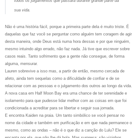
todos os julgamentos que passara durante grande parte da
sua vida.
Não é uma história fácil, porque a primeira parte dela é muito triste. É
daquelas que faz você se perguntar como alguém tem coragem de agir
desta maneira, onde Deus está numa hora dessas e por que ninguém,
mesmo intuindo algo errado, não faz nada. Já tive que escrever sobre
casos reais. Tanto sofrimento que a gente não consegue, de forma
alguma, mensurar.
Lauren sobrevive a isso mas, a partir de então, mesmo cercada de
afeto, ainda tem sequelas como a dificuldade de confiar e de se
relacionar com as pessoas e o julgamento dos outros ao longo da vida.
A nova casa em Half Moon Bay era uma chance de ter serenidade e
isolamento para que pudesse lidar melhor com as coisas em que foi
condicionada a acreditar para se libertar e seguir sua jornada.
E encontra Kaiden na praia. Um tanto simbólico se você pensar no
nome da cidade e também em purificação e em que nada permanece o
mesmo, como as ondas – não é o que diz a canção do Lulu? Ele se
encanta por ela, que não lhe dá bola. Mas surpresa: são vizinhos.