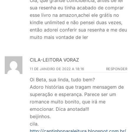
Olá, que grande coincidência, antes de ler
sua resenha eu tinha acabado de comprar
esse livro na amazon,achei ele grátis no
kindle unlimited e não pensei duas vezes,
então adorei conferir sua resenha e me deu
muito mais vontade de ler
CILA-LEITORA VORAZ
11 DE JANEIRO DE 2022 A 18:16
RESPONDER
Oi Beta, sua linda, tudo bem?
Adoro histórias que tragam mensagem de
superação e esperança. Parece ser um
romance muito bonito, que irá me
emocionar. Dica anotada!!!
beijinhos.
cila.
http://cantinhoparaleitura.blogspot.com.br/