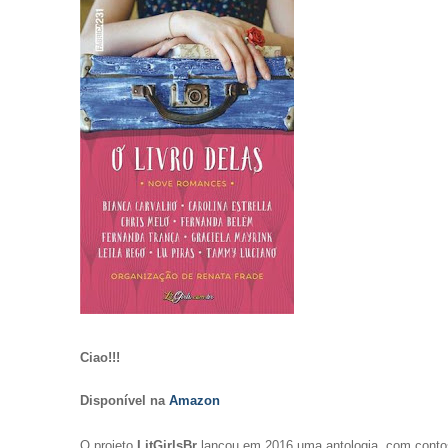
Ciao!!!
Disponível na
Amazon
O projeto
LitGirlsBr
lançou em 2016 uma antologia, com contos