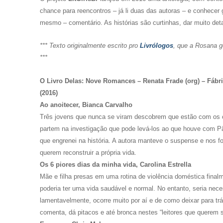
chance para reencontros – já li duas das autoras – e conhecer
mesmo – comentário. As histórias são curtinhas, dar muito deta
*** Texto originalmente escrito pro
Livrólogos
, que a Rosana g
***
O Livro Delas: Nove Romances – Renata Frade (org) – Fábr
(2016)
Ao anoitecer, Bianca Carvalho
Três jovens que nunca se viram descobrem que estão com os 
partem na investigação que pode levá-los ao que houve com Pâm
que engrenei na história. A autora manteve o suspense e nos 
querem reconstruir a própria vida.
Os 6 piores dias da minha vida, Carolina Estrella
Mãe e filha presas em uma rotina de violência doméstica fina
poderia ter uma vida saudável e normal. No entanto, seria nece
lamentavelmente, ocorre muito por aí e de como deixar para trás
comenta, dá pitacos e até bronca nestes “leitores que querem 