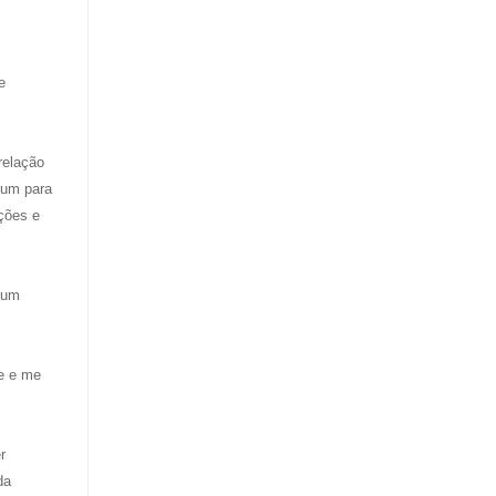
e
relação
 um para
ações e
 um
de e me
r
da