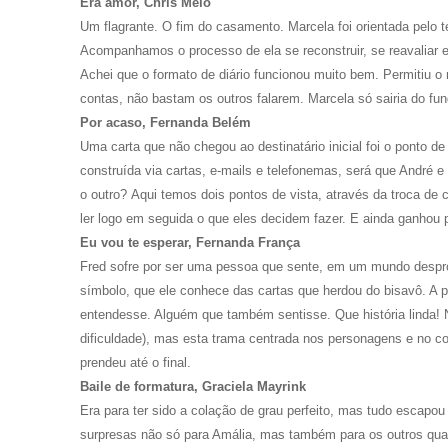
Era amor, Chris Melo
Um flagrante. O fim do casamento. Marcela foi orientada pelo t
Acompanhamos o processo de ela se reconstruir, se reavaliar e
Achei que o formato de diário funcionou muito bem. Permitiu o 
contas, não bastam os outros falarem. Marcela só sairia do f
Por acaso, Fernanda Belém
Uma carta que não chegou ao destinatário inicial foi o ponto 
construída via cartas, e-mails e telefonemas, será que André
o outro?
Aqui temos dois pontos de vista, através da troca de 
ler logo em seguida o que eles decidem fazer. E ainda ganhou 
Eu vou te esperar, Fernanda França
Fred sofre por ser uma pessoa que sente, em um mundo despro
símbolo, que ele conhece das cartas que herdou do bisavô. A p
entendesse. Alguém que também sentisse.
Que história linda!
dificuldade), mas esta trama centrada nos personagens e no con
prendeu até o final.
Baile de formatura, Graciela Mayrink
Era para ter sido a colação de grau perfeito, mas tudo escapou 
surpresas não só para Amália, mas também para os outros qua