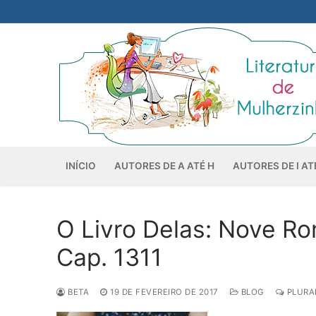
Pular
para
o
conteúdo
INÍCIO
AUTORES DE A ATÉ H
AUTORES DE I AT
O Livro Delas: Nove Ro
Cap. 1311
BETA
19 DE FEVEREIRO DE 2017
BLOG
PLURAL