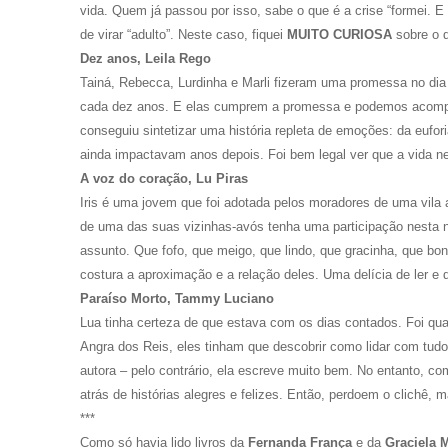
vida.
Quem já passou por isso, sabe o que é a crise “formei. E a
de virar “adulto”. Neste caso, fiquei
MUITO CURIOSA
sobre o 
Dez anos, Leila Rego
Tainá, Rebecca, Lurdinha e Marli fizeram uma promessa no dia 
cada dez anos. E elas cumprem a promessa e podemos acompan
conseguiu sintetizar uma história repleta de emoções: da eufo
ainda impactavam anos depois. Foi bem legal ver que a vida 
A voz do coração, Lu Piras
Iris é uma jovem que foi adotada pelos moradores de uma vila a
de uma das suas vizinhas-avós tenha uma participação nesta n
assunto.
Que fofo, que meigo, que lindo, que gracinha, que bon
costura a aproximação e a relação deles. Uma delícia de ler e 
Paraíso Morto, Tammy Luciano
Lua tinha certeza de que estava com os dias contados. Foi q
Angra dos Reis, eles tinham que descobrir como lidar com tu
autora – pelo contrário, ela escreve muito bem. No entanto,
atrás de histórias alegres e felizes. Então, perdoem o clichê, 
***
Como só havia lido livros da
Fernanda França
e da
Graciela 