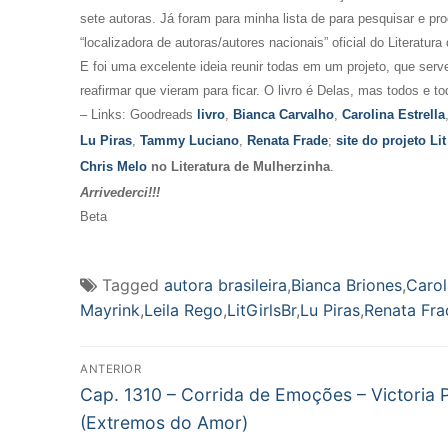
sete autoras. Já foram para minha lista de para pesquisar e pr
“localizadora de autoras/autores nacionais” oficial do Literatur
E foi uma excelente ideia reunir todas em um projeto, que ser
reafirmar que vieram para ficar. O livro é Delas, mas todos e 
– Links: Goodreads
livro
,
Bianca Carvalho
,
Carolina Estrella
Lu Piras
,
Tammy Luciano
,
Renata Frade
;
site do projeto Lit
Chris Melo
no Literatura de Mulherzinha
.
Arrivederci!!!
Beta
Tagged
autora brasileira
,
Bianca Briones
,
Carol
Mayrink
,
Leila Rego
,
LitGirlsBr
,
Lu Piras
,
Renata Fra
Navegação
ANTERIOR
Post
de
Cap. 1310 – Corrida de Emoções – Victoria 
anterior:
(Extremos do Amor)
Post