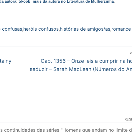
 da autora
;
Skoob
;
mais da autora no Literatura de Mulherzinha
.
s confusas
,
heróis confusos
,
histórias de amigos/as
,
romance
P
Próximo
tainy
Cap. 1356 – Onze leis a cumprir na h
post:
seduzir – Sarah MacLean (Números do A
RES
s continuidades das séries "Homens que andam no limite 