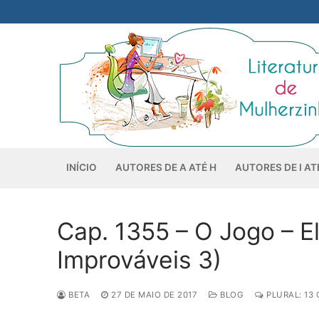
Pular
para
o
conteúdo
INÍCIO
AUTORES DE A ATÉ H
AUTORES DE I AT
Cap. 1355 – O Jogo – 
Improváveis 3)
BETA
27 DE MAIO DE 2017
BLOG
PLURAL: 13