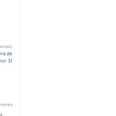
RÓXIMO
ora de
mor 3)
PONDER
da