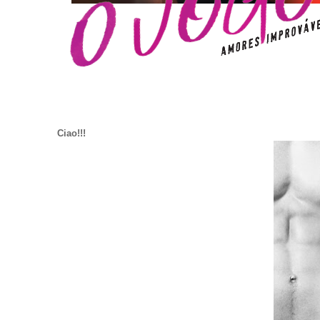
C
iao!!!