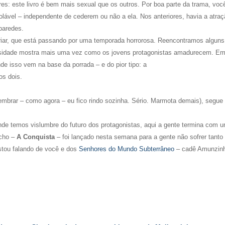
res: este livro é bem mais sexual que os outros. Por boa parte da trama, voc
olável – independente de cederem ou não a ela. Nos anteriores, havia a atra
paredes.
iar, que está passando por uma temporada horrorosa. Reencontramos alguns 
ersidade mostra mais uma vez como os jovens protagonistas amadurecem. Em
e isso vem na base da porrada – e do pior tipo: a
os dois.
mbrar – como agora – eu fico rindo sozinha. Sério. Marmota demais), segue
 onde temos vislumbre do futuro dos protagonistas, aqui a gente termina com 
echo –
A Conquista
–
foi lançado nesta semana para a gente não sofrer tanto
stou falando de você e dos
Senhores do Mundo Subterrâneo
– cadê Amunzin