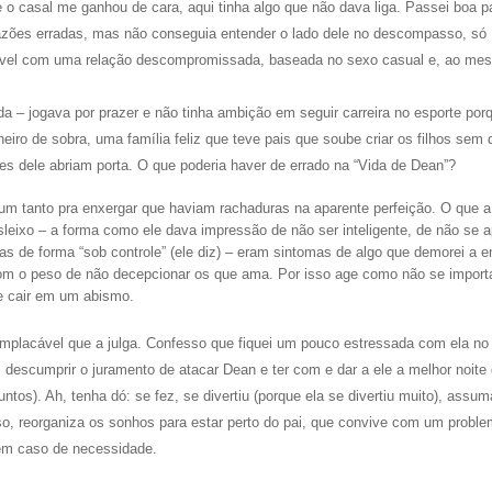
e o casal me ganhou de cara, aqui tinha algo que não dava liga. Passei boa p
razões erradas, mas não conseguia entender o lado dele no descompasso, só
rtável com uma relação descompromissada, baseada no sexo casual e, ao me
a – jogava por prazer e não tinha ambição em seguir carreira no esporte porq
heiro de sobra, uma família feliz que teve pais que soube criar os filhos sem 
 dele abriam porta. O que poderia haver de errado na “Vida de Dean”?
m tanto pra enxergar que haviam rachaduras na aparente perfeição. O que a
eixo – a forma como ele dava impressão de não ser inteligente, de não se 
gas de forma “sob controle” (ele diz) – eram sintomas de algo que demorei a e
com o peso de não decepcionar os que ama. Por isso age como não se impor
e cair em um abismo.
implacável que a julga. Confesso que fiquei um pouco estressada com ela no 
 descumprir o juramento de atacar Dean e ter com e dar a ele a melhor noite 
juntos). Ah, tenha dó: se fez, se divertiu (porque ela se divertiu muito), assu
, reorganiza os sonhos para estar perto do pai, que convive com um proble
e em caso de necessidade.