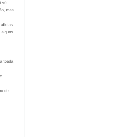
ê vê
ção, mas
atletas
 alguns
 a toada
um
ho de