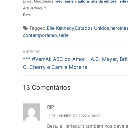
Links:
Goodreads
livro
,
série
e
autora
;
site da editora
;
site
Arrivederci!!!
Beta
Tagged
Elle Kennedy
,
Estados Unidos
,
heroína
contemporâneo
,
série
Navegação
ANTERIOR
Post
de
*** #VemAí: ABC do Amor – A.C. Meyer, Brit
anterior:
C. Cherry e Camila Moreira
Post
13 Comentários
RIP
11 DE JANEIRO DE 2022 A 18:02
Beta, a Harlequin também nos deve a