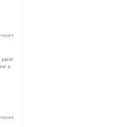
PONDER
 perdi
zar a
PONDER