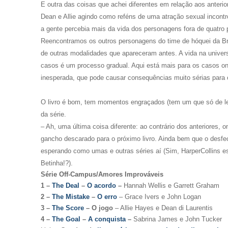
E outra das coisas que achei diferentes em relação aos anterio
Dean e Allie agindo como reféns de uma atração sexual incontr
a gente percebia mais da vida dos personagens fora de quatro 
Reencontramos os outros personagens do time de hóquei da Br
de outras modalidades que apareceram antes. A vida na univ
casos é um processo gradual. Aqui está mais para os casos ond
inesperada, que pode causar consequências muito sérias para 
O livro é bom, tem momentos engraçados (tem um que só de le
da série.
– Ah, uma última coisa diferente: ao contrário dos anteriores,
gancho descarado para o próximo livro. Ainda bem que o desf
esperando como umas e outras séries aí (Sim, HarperCollins e
Betinha!?).
Série Off-Campus/Amores Improváveis
1 –
The Deal
–
O acordo
–
Hannah Wellis e Garrett Graham
2 –
The Mistake
–
O erro
– Grace Ivers e John Logan
3 –
The Score
– O jogo
– Allie Hayes e Dean di Laurentis
4 –
The Goal
–
A conquista
–
Sabrina James e John Tucker