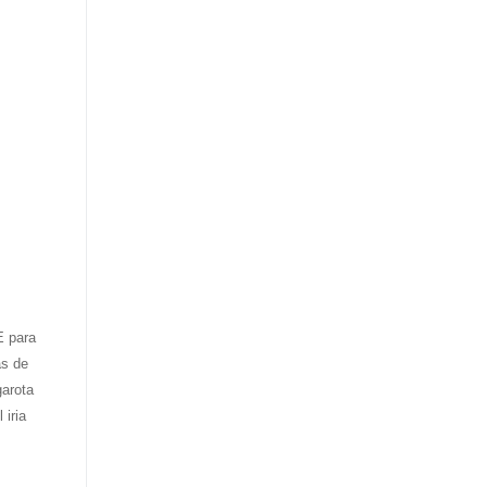
E para
as de
garota
iria