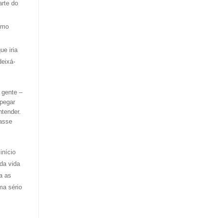
arte do
smo
ue iria
deixá-
 gente –
apegar
ntender.
tasse
início
da vida
ma as
ma sério