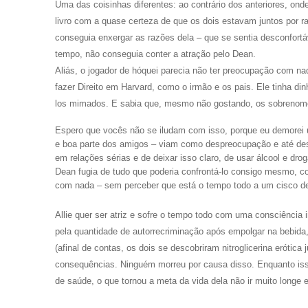
Uma das coisinhas diferentes: ao contrário dos anteriores, ond
livro com a quase certeza de que os dois estavam juntos por 
conseguia enxergar as razões dela – que se sentia desconfo
tempo, não conseguia conter a atração pelo Dean.
Aliás, o jogador de hóquei parecia não ter preocupação com nad
fazer Direito em Harvard, como o irmão e os pais. Ele tinha din
los mimados. E sabia que, mesmo não gostando, os sobrenomes
Espero que vocês não se iludam com isso, porque eu demorei u
e boa parte dos amigos – viam como despreocupação e até desl
em relações sérias e de deixar isso claro, de usar álcool e dro
Dean fugia de tudo que poderia confrontá-lo consigo mesmo, 
com nada – sem perceber que está o tempo todo a um cisco d
Allie quer ser atriz e sofre o tempo todo com uma consciência 
pela quantidade de autorrecriminação após empolgar na bebida,
(afinal de contas, os dois se descobriram nitroglicerina erótica 
consequências. Ninguém morreu por causa disso. Enquanto isso
de saúde, o que tornou a meta da vida dela não ir muito long