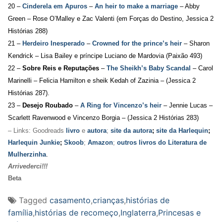
20 –
Cinderela em Apuros
–
An heir to make a marriage
– Abby
Green – Rose O’Malley e Zac Valenti
(em Forças do Destino, Jessica 2
Histórias 288)
21 –
Herdeiro Inesperado
–
Crowned for the prince’s heir
– Sharon
Kendrick –
Lisa Bailey e príncipe Luciano de Mardovia (Paixão 493)
22 –
Sobre Reis e Reputações
–
The Sheikh’s Baby Scandal
– Carol
Marinelli – Felicia Hamilton e sheik Kedah of Zazinia – (Jessica 2
Histórias 287).
23 –
Desejo Roubado
–
A Ring for Vincenzo’s heir
– Jennie Lucas –
Scarlett Ravenwood e Vincenzo Borgia – (Jessica 2 Histórias 283)
– Links: Goodreads
livro
e
autora
;
site da autora
;
site da Harlequin
;
Harlequin Junkie
;
Skoob
;
Amazon
;
outros livros do Literatura de
Mulherzinha
.
Arrivederci!!!
Beta
Tagged
casamento
,
crianças
,
histórias de
família
,
histórias de recomeço
,
Inglaterra
,
Princesas e