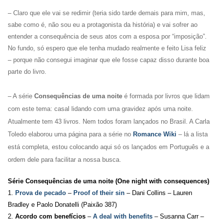
– Claro que ele vai se redimir (teria sido tarde demais para mim, mas,
sabe como é, não sou eu a protagonista da história) e vai sofrer ao
entender a consequência de seus atos com a esposa por “imposição”.
No fundo, só espero que ele tenha mudado realmente e feito Lisa feliz
– porque não consegui imaginar que ele fosse capaz disso durante boa
parte do livro.
– A série
Consequências de uma noite
é formada por livros que lidam
com este tema: casal lidando com uma gravidez após uma noite.
Atualmente tem 43 livros. Nem todos foram lançados no Brasil. A Carla
Toledo elaborou uma página para a série no
Romance Wiki
– lá a lista
está completa, estou colocando aqui só os lançados em Português e a
ordem dele para facilitar a nossa busca.
Série Consequências de uma noite (One night with consequences)
1.
Prova de pecado
–
Proof of their sin
– Dani Collins – Lauren
Bradley e Paolo Donatelli (Paixão 387)
2.
Acordo com benefícios
–
A deal with benefits
– Susanna Carr –