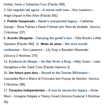
Ashley Jones e Sebastian Cruz (Paixão 389)
3.
Um segredo até agora
–
A secret until now
– Kim Lawrence –
Angel Urquart e Alex Arlov (Paixão 391)
4.
Pedido Inesperado
–
Dante’s unexpected legacy
– Catherine
George – Rose Palmer e Dante Fortinari (em Hora da Verdade, Jessica
2 Histórias 237)
8.
Acordo Ultrajante
–
Carrying the greek’s heir
– Ellie Brooks e Alek
Sarantos (Paixão 466).
11.
Medo de amar
–
Her nine month
confession
– Kim Lawrence – Lily Gray e Benedict Warrender
(Jessica 2 Histórias 270)
13.
Essência do Desejo
–
An Heir fit for a King
– Abby Green –
Leila
Verughese e Alix Saint Croix (Paixão Glamour 3)
16.
Um futuro para dois
–
Bound to the Tuscan Billionaire
–
Cassandra Rich e Marco di Fivizzano (em Forças do Destino, Jessica
2 Histórias 288)
17.
Corações Independentes
–
A vow to secure his legacy
– Annie
West – Imogene Holgate e Thierry Girard (Jessica Especial 3 Histórias
05)