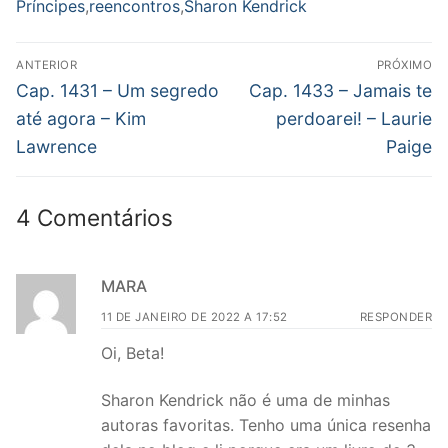
Príncipes
,
reencontros
,
Sharon Kendrick
Navegação
ANTERIOR
PRÓXIMO
de
Post
Próximo
Cap. 1431 – Um segredo
Cap. 1433 – Jamais te
anterior:
post:
Post
até agora – Kim
perdoarei! – Laurie
Lawrence
Paige
4 Comentários
MARA
11 DE JANEIRO DE 2022 A 17:52
RESPONDER
Oi, Beta!
Sharon Kendrick não é uma de minhas
autoras favoritas. Tenho uma única resenha