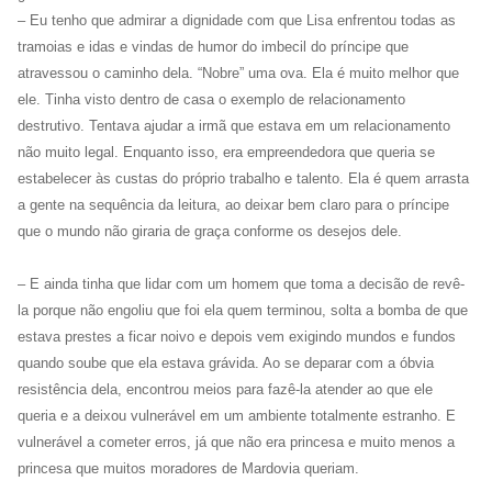
– Eu tenho que admirar a dignidade com que Lisa enfrentou todas as
tramoias e idas e vindas de humor do imbecil do príncipe que
atravessou o caminho dela. “Nobre” uma ova. Ela é muito melhor que
ele. Tinha visto dentro de casa o exemplo de relacionamento
destrutivo. Tentava ajudar a irmã que estava em um relacionamento
não muito legal. Enquanto isso, era empreendedora que queria se
estabelecer às custas do próprio trabalho e talento. Ela é quem arrasta
a gente na sequência da leitura, ao deixar bem claro para o príncipe
que o mundo não giraria de graça conforme os desejos dele.
– E ainda tinha que lidar com um homem que toma a decisão de revê-
la porque não engoliu que foi ela quem terminou, solta a bomba de que
estava prestes a ficar noivo e depois vem exigindo mundos e fundos
quando soube que ela estava grávida. Ao se deparar com a óbvia
resistência dela, encontrou meios para fazê-la atender ao que ele
queria e a deixou vulnerável em um ambiente totalmente estranho. E
vulnerável a cometer erros, já que não era princesa e muito menos a
princesa que muitos moradores de Mardovia queriam.