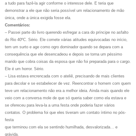
a tudo para fazê-la agir conforme o interesse dele. E teria que
demonstrar a ele que não seria possível um relacionamento de mão
única, onde a única exigida fosse ela.
Comentários:
– Passei parte do livro querendo esfregar a cara do príncipe no asfalto
do Rio 40ºC. Sério. Ele comete várias atitudes equivocadas no início,
tem um surto e age como ogro dominador quando se depara com a
consequência que ele desencadeou e depois se torna um péssimo
marido que cobra coisas da esposa que não foi preparada para o cargo.
Ele é um horror. Sério.
– Lisa estava encrencada com o ateliê, precisando de mais clientes
para decolar e se estabelecer de vez. Reencontrar o homem com quem
teve um relacionamento não era a melhor ideia. Ainda mais quando ele
veio com a conversa mole de que só queria saber como ela estava e
se ofereceu para leva-la a uma festa onde poderia fazer vários
contatos. O problema foi que eles tiveram um contato íntimo no pós-
festa
que terminou com ela se sentindo humilhada, desvalorizada… e
grávida.