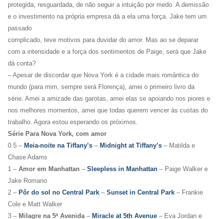
protegida, resguardada, de não seguir a intuição por medo. A demissão
e o investimento na própria empresa dá a ela uma força. Jake tem um
passado
complicado, teve motivos para duvidar do amor. Mas ao se deparar
com a intensidade e a força dos sentimentos de Paige, será que Jake
dá conta?
– Apesar de discordar que Nova York é a cidade mais romântica do
mundo (para mim, sempre será Florença), amei o primeiro livro da
série. Amei a amizade das garotas, amei elas se apoiando nos piores e
nos melhores momentos, amei que todas querem vencer às custas do
trabalho. Agora estou esperando os próximos.
Série Para Nova York, com amor
0.5 –
Meia-noite na Tiffany’s
–
Midnight at Tiffany’s
– Matilda e
Chase Adams
1 –
Amor em Manhattan
–
Sleepless in Manhattan
– Paige Walker e
Jake Romano
2 –
Pôr do sol no Central Park
–
Sunset in Central Park
– Frankie
Cole e Matt Walker
3 –
Milagre na 5ª Avenida
–
Miracle at 5th Avenue
– Eva Jordan e