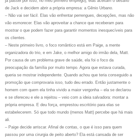
já passei por isso, no meu primeiro emprego), elas aceitam o desafio
de Jack e decidem abrir a própria empresa: a Gênio Urbano.
– Não vai ser fácil. Elas vão enfrentar perrengues, decepções, mas não
vão esmorecer. Elas vão aproveitar a chance que receberam para
mostrar o que podem fazer para garantir momentos inesquecíveis para
os clientes.
– Neste primeiro livro, o foco romântico está em Paige, a mente
organizadora do trio, e em Jake, o melhor amigo do irmão dela, Matt.
Por causa de um problema grave de saúde, ela foi o foco da
preocupação da família por muito tempo. Agora que estava curada,
queria se mostrar independente. Quando achou que teria conseguido a
promoção que comprovaria isso, tudo deu errado. Então justamente o
homem com quem ela tinha vivido a maior vergonha – ela se declarou
e se ofereceu e ele a rejeitou – veio com a ideia salvadora: montar a
própria empresa. E deu força, emprestou escritório para elas se
estabelecerem. Só que todo mundo (menos Matt) percebe que há mais
ali.
– Paige decide arriscar. Afinal de contas, o que é isso para quem
passou por uma cirurgia de peito aberto? Ela está cansada de ser