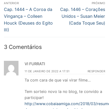
Navegação
ANTERIOR
PRÓXIMO
de
Post
Próximo
Cap. 1444 – A Coroa da
Cap. 1446 – Corações
anterior:
post:
Post
Vingança – Colleen
Unidos – Susan Meier
Houck (Deuses do Egito
(Cada Toque Seu)
III)
3 Comentários
VI FURRATI
11 DE JANEIRO DE 2022 A 17:51
RESPONDER
Ta com cara de que vai virar filme…
Tem sorteio novo la no blog, te convido a
participar!
http://www.cobaiaamiga.com/2018/03/resum