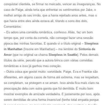
conquistar clientela, se firmar no mercado, vencer as inseguranças. No
caso de Paige, ainda teria que enfrentar os sentimentos por Jake, o
melhor amigo do seu irmão, que a havia rejeitado anos antes, mas o
que havia entre eles ainda estava ali, tirando o sono dos dois.
Comentários:
– Eu adoro uma comédia romântica, confesso. Aliás, faz um bom
tempo que, por conta da correria, não consegui fazer uma sessão
pipoca das minhas favoritas. E quando vi o título original –
Sleepless
in Manhattan
(Insone em Manhattan) – me lembrei do
Sintonia de
Amor
(que no original se chama
Sleepless in Seattle
). Pelos demais
títulos da série, percebi que a autora brinca com várias comédias
românticas e isso já ganhou meu coração.
– Outra coisa que gostei muito: sororidade. Paige, Eva e Frankie são
diferentes, em alguns casos de forma até extrema, mas se respeitam,
se completam, se protegem e se amam. Isso ainda fica mais claro na
preocupação dela com outra garota que foi demitida. É muito bom
mostrar exemplos de amizade verdadeira. E justamente por isso, após
serem demitidas de uma forma insensível (tenho total empatia porque