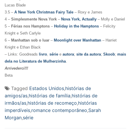
Lucas Blade
3.5 –
A New York Christmas Fairy Tale
– Roxy e James
4 –
Simplesmente Nova York
–
Nova York, Actually
– Molly e Daniel
5 –
Férias nos Hamptons
–
Holiday in the Hamptons
– Felicity
Knight e Seth Carlyle
6 –
Manhattan sob o luar
–
Moonlight over Manhattan
– Harriet
Knight e Ethan Black
– Links: Goodreads
livro
,
série
e
autora
;
site da autora
;
Skoob
;
mais
dela no Literatura de Mulherzinha
.
Arrivederci!!!
Beta
Tagged
Estados Unidos
,
histórias de
amigos/as
,
histórias de família
,
histórias de
irmãos/as
,
histórias de recomeço
,
histórias
imperdíveis
,
romance contemporâneo
,
Sarah
Morgan
,
série