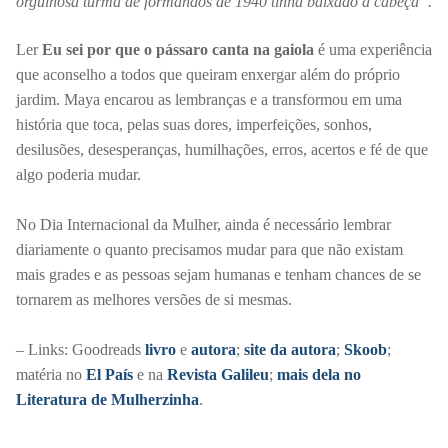
orgulhosa turma de formandos de 1940 tinha baixado a cabeça”.
Ler
Eu sei por que o pássaro canta na gaiola
é
uma experiência
que aconselho a todos que queiram enxergar além do próprio
jardim. Maya encarou as lembranças e a transformou em uma
história que toca, pelas suas dores, imperfeições, sonhos,
desilusões, desesperanças, humilhações, erros, acertos e fé de que
algo poderia mudar.
No Dia
Internacional da Mulher, ainda é necessário lembrar
diariamente o quanto precisamos mudar para que não existam
mais grades e as pessoas sejam humanas e tenham chances de se
tornarem as melhores versões de si mesmas.
– Links: Goodreads
livro
e
autora
;
site da autora
;
Skoob
;
matéria no
El País
e na
Revista Galileu
;
mais dela no
Literatura de Mulherzinha
.