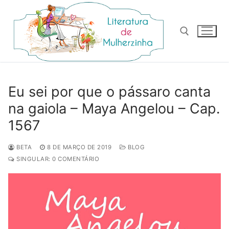
Pular
para
o
conteúdo
Pesquisar por:
Eu sei por que o pássaro canta
na gaiola – Maya Angelou – Cap.
1567
BETA
8 DE MARÇO DE 2019
BLOG
SINGULAR: 0 COMENTÁRIO