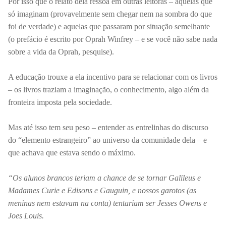
Por isso que o relato dela ressoa em outras leitoras – aquelas que
só imaginam (provavelmente sem chegar nem na sombra do que
foi de verdade) e aquelas que passaram por situação semelhante
(o prefácio é escrito por Oprah Winfrey – e se você não sabe nada
sobre a vida da Oprah, pesquise).
A educação trouxe a ela incentivo para se relacionar com os livros
– os livros traziam a imaginação, o conhecimento, algo além da
fronteira imposta pela sociedade.
Mas até isso tem seu peso – entender as entrelinhas do discurso
do “elemento estrangeiro” ao universo da comunidade dela – e
que achava que estava sendo o máximo.
“Os alunos brancos teriam a chance de
se tornar Galileus e
Madames Curie e Edisons e Gauguin, e nossos garotos (as
meninas nem estavam na conta) tentariam ser Jesses Owens e
Joes Louis.