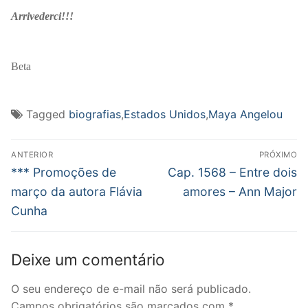
Arrivederci!!!
Beta
Tagged
biografias
,
Estados Unidos
,
Maya Angelou
Navegação
ANTERIOR
PRÓXIMO
de
Post
Próximo
*** Promoções de
Cap. 1568 – Entre dois
anterior:
post:
Post
março da autora Flávia
amores – Ann Major
Cunha
Deixe um comentário
O seu endereço de e-mail não será publicado.
Campos obrigatórios são marcados com
*