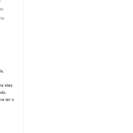
as
nte
is.
ra eles
odo.
ra ler o