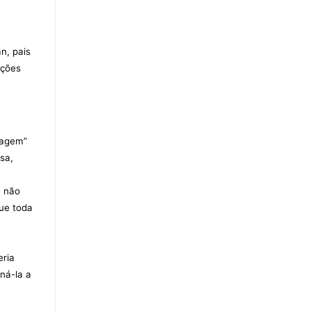
n, pais
ações
lvagem”
sa,
e não
que toda
eria
ná-la a