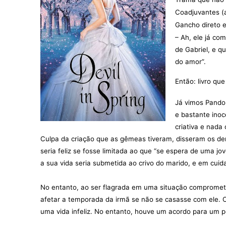
Coadjuvantes (
Gancho direto e
– Ah, ele já co
de Gabriel, e 
do amor”.
Então: livro qu
Já vimos Pandor
e bastante inoc
criativa e nada 
Culpa da criação que as gêmeas tiveram, disseram os de
seria feliz se fosse limitada ao que “se espera de uma j
a sua vida seria submetida ao crivo do marido, e em cuidar
No entanto, ao ser flagrada em uma situação compromete
afetar a temporada da irmã se não se casasse com ele. 
uma vida infeliz. No entanto, houve um acordo para um pe