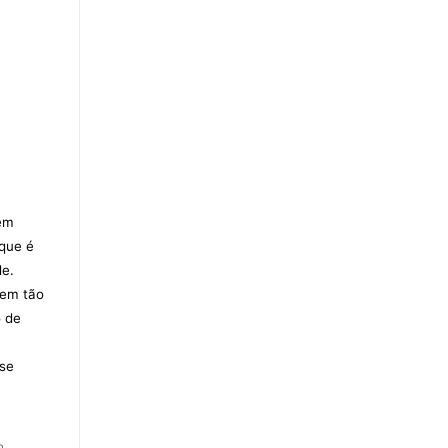
vem
 que é
de.
mem tão
o de
 se
e