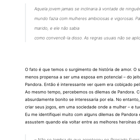
Aquela jovem jamais se inclinaria à vontade de ningué
mundo fazia com mulheres ambiciosas e vigorosas. Pa
marido, e ele não sabia
como convencê-la disso. As regras usuais não se apli
O fato é que temos o surgimento de história de amor. O 
menos propensa a ser uma esposa em potencial – do jeito
Pandora. Então é interessante ver quem era cobiçado pel
Ao mesmo tempo, percebemos os dilemas de Pandora. Co
absurdamente bonito se interessaria por ela. No entanto
criar seus jogos, em uma sociedade onde a mulher – e t
Eu me identifiquei muito com alguns dilemas de Pandora 
assustem quando ela voltar entre as melhores heroínas 
– Não se lembra do que aconteceu no Prioriado Evers