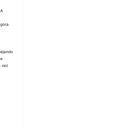
 A
agora.
nejando
se
a vez