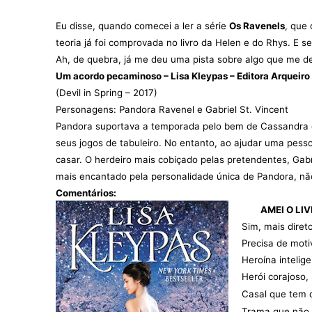
Eu disse, quando comecei a ler a série
Os Ravenels
, que
teoria já foi comprovada no livro da Helen e do Rhys. E s
Ah, de quebra, já me deu uma pista sobre algo que me dei
Um acordo pecaminoso
– Lisa Kleypas – Editora Arqueiro
(Devil in Spring – 2017)
Personagens:
Pandora Ravenel e Gabriel St. Vincent
Pandora suportava a temporada pelo bem de Cassandra qu
seus jogos de tabuleiro. No entanto, ao ajudar uma pe
casar. O herdeiro mais cobiçado pelas pretendentes, Gabri
mais encantado pela personalidade única de Pandora, não
Comentários:
AMEI O LIV
Sim, mais diret
Precisa de moti
Heroína intelige
Herói corajoso,
Casal que tem 
Trama que não 