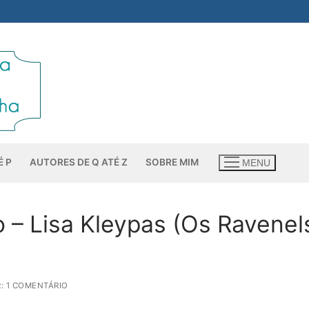
É P
AUTORES DE Q ATÉ Z
SOBRE MIM
MENU
– Lisa Kleypas (Os Ravenel
: 1 COMENTÁRIO