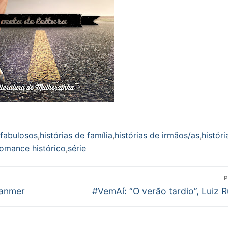
 fabulosos
,
histórias de família
,
histórias de irmãos/as
,
históri
romance histórico
,
série
P
Próximo
ranmer
#VemAí: “O verão tardio”, Luiz R
post: