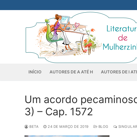
Pular
para
o
conteúdo
INÍCIO
AUTORES DE A ATÉ H
AUTORES DE I AT
Um acordo pecaminoso 
3) – Cap. 1572
BETA
24 DE MARÇO DE 2019
BLOG
SINGULAR