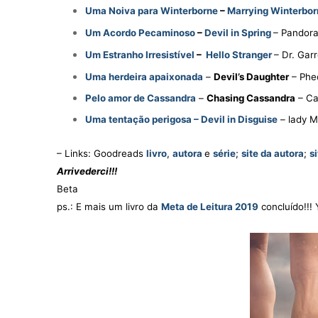
Uma Noiva para Winterborne
–
Marrying Winterbor
Um Acordo Pecaminoso
–
Devil in Spring
– Pandora
Um Estranho Irresistível
–
Hello Stranger
– Dr. Gar
Uma herdeira apaixonada
–
Devil’s Daughter
– Phe
Pelo amor de Cassandra
–
Chasing Cassandra
– Ca
Uma tentação perigosa – Devil in Disguise
– lady M
– Links: Goodreads
livro
,
autora
e
série
;
site da autora
;
s
Arrivederci!!!
Beta
ps.: E mais um livro da
Meta de Leitura 2019
concluído!!! 