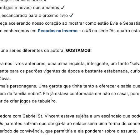
antigos e novos) que amamos
 escancarado para o próximo livro
meça acelerando nosso coração ao mostrar como estão Evie e Sebastia
que conhecemos em
Pecados no Inverno
– o #3 na série “As quatro est
e une series diferentes da autora:
GOSTAMOS!
a nos livros anteriores, uma alma inquieta, inteligente, um tanto “se
ente para os padrões vigentes da época e bastante estabanada, curio
óbvia.
mais personagens. Uma garota que tinha tanto a oferecer e sabia qu
ovem de família nobre”. Ela já estava conformada em não se casar, por
 de criar jogos de tabuleiro.
dora com Gabriel St. Vincent estava sujeita a um escândalo que pod
Os parentes sabiam que obrigá-la ao enlace seria uma forma de conde
ríodo de convivência, que permitiria a ela ponderar sobre o assunto.