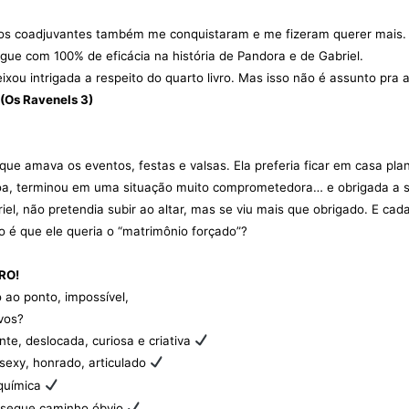
 os coadjuvantes também me conquistaram e me fizeram querer mais.
egue com 100% de eficácia na história de Pandora e de Gabriel.
xou intrigada a respeito do quarto livro. Mas isso não é assunto pra 
 (Os Ravenels 3)
e amava os eventos, festas e valsas. Ela preferia ficar em casa pla
ssoa, terminou em uma situação muito comprometedora… e obrigada a 
el, não pretendia subir ao altar, mas se viu mais que obrigado. E cad
 é que ele queria o “matrimônio forçado”?
RO!
o ao ponto, impossível,
vos?
nte, deslocada, curiosa e criativa
 sexy, honrado, articulado
química
segue caminho óbvio