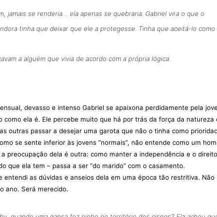
m, jamais se renderia… ela apenas se quebraria. Gabriel vira o que o
ndora tinha que deixar que ele a protegesse. Tinha que aceitá-lo como
cavam a alguém que vivia de acordo com a própria lógica.
sensual, devasso e intenso Gabriel se apaixona perdidamente pela jo
 como ela é. Ele percebe muito que há por trás da força da natureza
as outras passar a desejar uma garota que não o tinha como priorida
mo se sente inferior às jovens “normais”, não entende como um ho
, a preocupação dela é outra: como manter a independência e o direit
udo que ela tem – passa a ser “do marido” com o casamento.
e entendi as dúvidas e anseios dela em uma época tão restritiva. Não
do ano. Será merecido.
by, quando uma gansa fez ninho no território dos cisnes? Ela achou qu