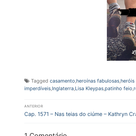
Tagged
casamento
,
heroínas fabulosas
,
heróis
imperdíveis
,
Inglaterra
,
Lisa Kleypas
,
patinho feio
,
Navegação
ANTERIOR
Post
de
Cap. 1571 – Nas teias do ciúme – Kathryn C
anterior:
Post
1 Comentário