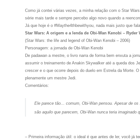
Como já contei várias vezes, a minha relação com o Star Wars
série mais tarde e sempre percebo algo novo quando a reencon
Já que hoje é o #Maythe4thbewithyou, nada mais justo que fal
Star Wars: A origem e a lenda de Obi-Wan Kenobi
– Ryder 
(Star Wars: the life and legend of Obi-Wan Kenobi – 2006)
Personagem: a jornada de Obi-Wan Kenobi
De padawan a mestre, o livro narra de forma bem enxuta a jo
assumir o treinamento de Anakin Skywalker até a queda dos Jed
crescer e o que ocorre depois do duelo em Estrela da Morte. O
plenamente um mestre Jedi.
Comentários:
Ele parece tão… comum
, Obi-Wan pensou. Apesar de os
são aquilo que parecem, Obi-Wan nunca teria imaginado q
– Primeira informação útil: o ideal é que antes de ler, você já