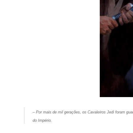
–
Por mais de mil gerações, os Cavaleiros Jedi foram gua
do Império.