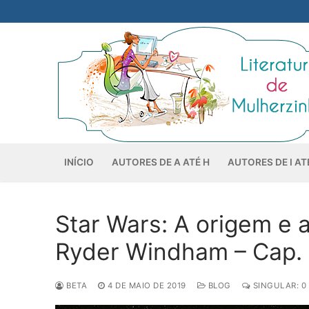
Pular
para
o
conteúdo
INÍCIO
AUTORES DE A ATÉ H
AUTORES DE I AT
Star Wars: A origem e 
Ryder Windham – Cap.
BETA
4 DE MAIO DE 2019
BLOG
SINGULAR: 0