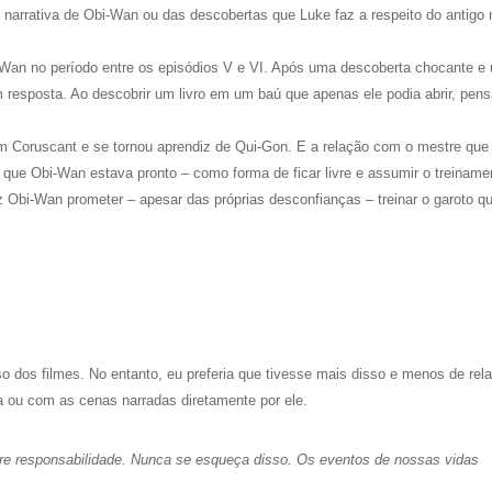
a narrativa de Obi-Wan ou das descobertas que Luke faz a respeito do antigo
bi-Wan no período entre os episódios V e VI. Após uma descoberta chocante e
m resposta. Ao descobrir um livro em um baú que apenas ele podia abrir, pen
 Coruscant e se tornou aprendiz de Qui-Gon. E a relação com o mestre que i
r que Obi-Wan estava pronto – como forma de ficar livre e assumir o treiname
z Obi-Wan prometer – apesar das próprias desconfianças – treinar o garoto q
o dos filmes. No entanto, eu preferia que tivesse mais disso e menos de rel
 ou com as cenas narradas diretamente por ele.
re responsabilidade. Nunca se esqueça disso. Os eventos de nossas vidas