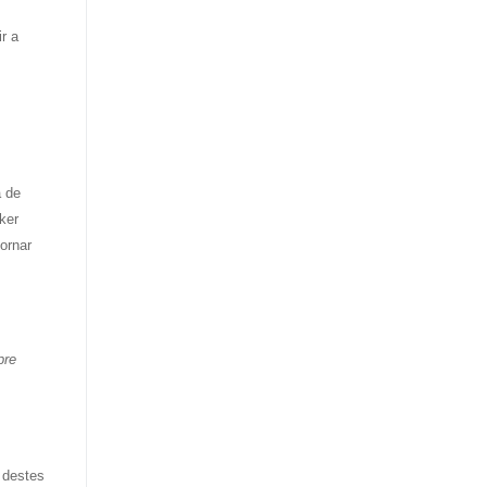
r a
a de
ker
ornar
pre
.
s destes