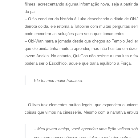
filmes, acrescentando alguma informação nova, seja a partir d
do pai.
– O fio condutor da história é Luke descobrindo o diário de O
derrota doída, ele retorna a Tatooine com muitas perguntas se
pode encontrar as soluções para seus questionamentos.
– Obi-Wan narra a jornada desde que chegou ao Templo Jedi em
que ele ainda tinha muito a aprender, mas não hesitou em dize
jovem Anakin. No entanto, Qui-Gon não resiste a uma luta e fa
poderia ser o Escolhido, aquele que traria equilíbrio à Força.
Ele foi meu maior fracasso.
– O livro traz elementos muitos legais, que expandem o univers
coisas que vimos na cinessérie. Mesmo com a narrativa enxuta
– Meu jovem amigo, você aprendeu uma lição valiosa sob
possuem consequências que afetam a vida dos outros.