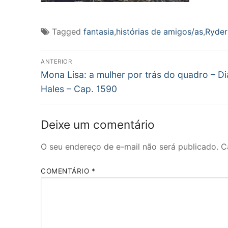
Tagged
fantasia
,
histórias de amigos/as
,
Ryde
Navegação
ANTERIOR
Post
de
Mona Lisa: a mulher por trás do quadro – D
anterior:
Hales – Cap. 1590
Post
Deixe um comentário
O seu endereço de e-mail não será publicado.
C
COMENTÁRIO
*