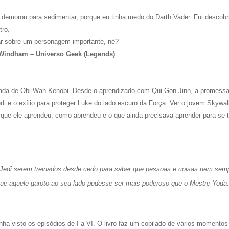
 demorou para sedimentar, porque eu tinha medo do Darth Vader. Fui descobri
tro.
ar sobre um personagem importante, né?
Windham – Universo Geek (Legends)
rnada de Obi-Wan Kenobi. Desde o aprendizado com Qui-Gon Jinn, a promess
i e o exílio para proteger Luke do lado escuro da Força. Ver o jovem Skywal
 que ele aprendeu, como aprendeu e o que ainda precisava aprender para se t
 Jedi serem treinados desde cedo para saber que pessoas e coisas nem sem
ue aquele garoto ao seu lado pudesse ser mais poderoso que o Mestre Yoda
 tenha visto os episódios de I a VI. O livro faz um copilado de vários momento