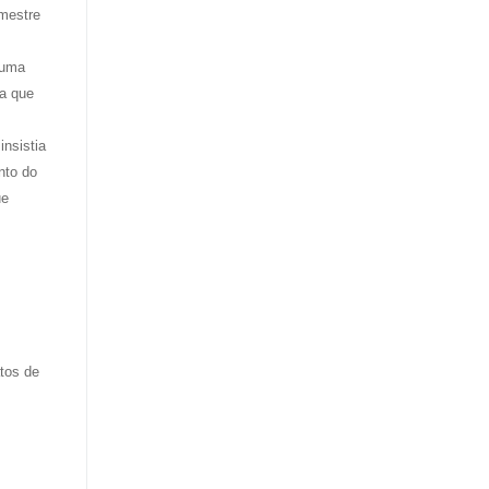
 mestre
 uma
sa que
nsistia
nto do
ue
atos de