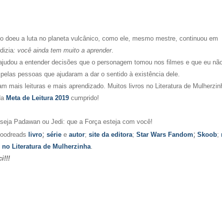
to doeu a luta no planeta vulcânico, como ele, mesmo mestre, continuou em
dizia
: você ainda tem muito a aprender
.
judou a entender decisões que o personagem tomou nos filmes e que eu não
pelas pessoas que ajudaram a dar o sentido à existência dele.
 mais leituras e mais aprendizado. Muitos livros no Literatura de Mulherzin
da
Meta de Leitura 2019
cumprido!
, seja Padawan ou Jedi:
que a Força esteja com você!
;
;
Goodreads
livro
série
e
autor
;
site da editora
;
Star Wars Fandom
Skoob
;
 no Literatura de Mulherzinha
.
i!!!