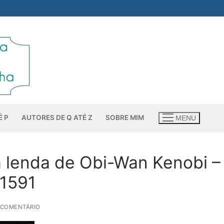
É P
AUTORES DE Q ATÉ Z
SOBRE MIM
MENU
a lenda de Obi-Wan Kenobi –
 1591
 COMENTÁRIO