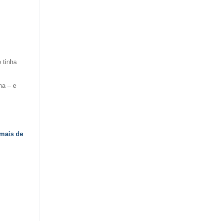
 tinha
ha – e
mais de