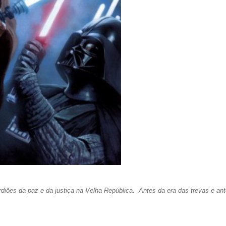
rdiões da paz e da justiça na Velha República. Antes da era das trevas e an