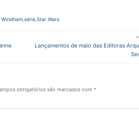
r Windham
,
série
,
Star Wars
P
Próximo
ianne
Lançamentos de maio das Editoras Arqu
post:
Se
ampos obrigatórios são marcados com
*