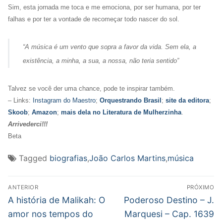
Sim, esta jornada me toca e me emociona, por ser humana, por ter
falhas e por ter a vontade de recomeçar todo nascer do sol.
“
A música é um vento que sopra a favor da vida. Sem ela, a
existência, a minha, a sua, a nossa, não teria sentido
”
Talvez se você der uma chance, pode te inspirar também.
– Links:
Instagram do Maestro
;
Orquestrando Brasil
;
site da editora
;
Skoob
;
Amazon
;
mais dela no Literatura de Mulherzinha
.
Arrivederci!!!
Beta
Tagged
biografias
,
João Carlos Martins
,
música
Navegação
ANTERIOR
PRÓXIMO
de
Post
Próximo
A história de Malikah: O
Poderoso Destino – J.
anterior:
post:
Post
amor nos tempos do
Marquesi – Cap. 1639