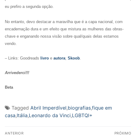
eu prefiro a segunda opção.
No entanto, devo destacar a maravilha que é a capa nacional, com
encadernação dura e um efeito que mistura as mulheres das obras-
chave e enganando nossa visão sobre qual/quais delas estamos
vendo.
– Links: Goodreads
livro
e
autora
;
Skoob
.
Arrivederci!!!
Beta
Tagged
Abril Imperdível
,
biografias
,
fique em
casa
,
Itália
,
Leonardo da Vinci
,
LGBTQI+
Navegação
ANTERIOR
PRÓXIMO