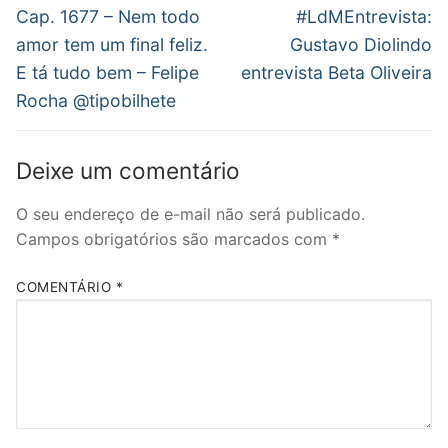
de
Post
Próximo
Cap. 1677 – Nem todo
#LdMEntrevista:
anterior:
post:
Post
amor tem um final feliz.
Gustavo Diolindo
E tá tudo bem – Felipe
entrevista Beta Oliveira
Rocha @tipobilhete
Deixe um comentário
O seu endereço de e-mail não será publicado.
Campos obrigatórios são marcados com
*
COMENTÁRIO
*