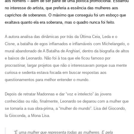
aos homens – além de ser parte de uma política promocional. Esbarrou
no interesse do artista, que preferia a essência das mulheres aos
caprichos de soberanos. O máximo que conseguiu foi um esboço que
exaltava quanto ela era soberana, mas o quadro nunca foi feito.
A autora analisa das dinâmicas por trás da Última Ceia, Leda e o
Cisne, a batalha de egos inflamados e inflamáveis com Michelangelo, o
mural abandonado de A Batalha de Anghiari, dentro da biografia de altos
e baixos de Leonardo. Não foi à toa que ele ficou famoso por
procrastinar, largar projetos que não o interessavam porque sua mente
curiosa e sedenta estava focada em buscar respostas aos
questionamentos para melhor entender o mundo.
Depois de retratar Madonnas e dar “voz e intelecto” às jovens
conhecidas ou não, finalmente, Leonardo se deparou com a mulher que
se tornaria a sua obra-prima, a “mulher do mundo”. Lisa del Giocondo,
la Gioconda, a Mona Lisa.
“É uma mulher que representa todas as mulheres. E pela