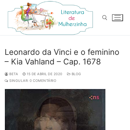
Pular
para
o
conteúdo
Pesquisar por:
Leonardo da Vinci e o feminino
– Kia Vahland – Cap. 1678
BETA
15 DE ABRIL DE 2020
BLOG
SINGULAR: 0 COMENTÁRIO