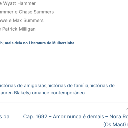
s e Wyatt Hammer
 Hammer e Chase Summers
rlowe e Max Summers
Patrick Milligan
ob
;
mais dela no Literatura de Mulherzinha
.
istórias de amigos/as
,
histórias de família
,
histórias de
Lauren Blakely
,
romance contemporâneo
P
Próximo
s da
Cap. 1692 – Amor nunca é demais – Nora R
post:
(Os MacGr