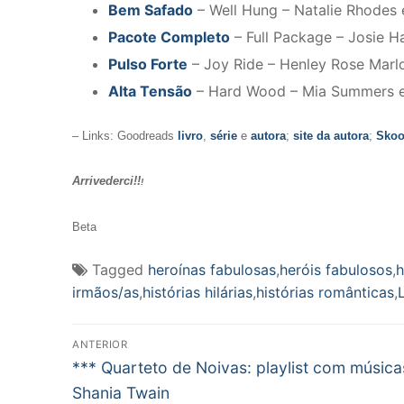
Bem Safado
– Well Hung – Natalie Rhode
Pacote Completo
– Full Package – Josie
Pulso Forte
– Joy Ride – Henley Rose Ma
Alta Tensão
– Hard Wood – Mia Summers e 
– Links: Goodreads
livro
,
série
e
autora
;
site da autora
;
Sko
Arrivederci!!
!
Beta
Tagged
heroínas fabulosas
,
heróis fabulosos
,
h
irmãos/as
,
histórias hilárias
,
histórias românticas
,
Navegação
ANTERIOR
Post
de
*** Quarteto de Noivas: playlist com música
anterior:
Shania Twain