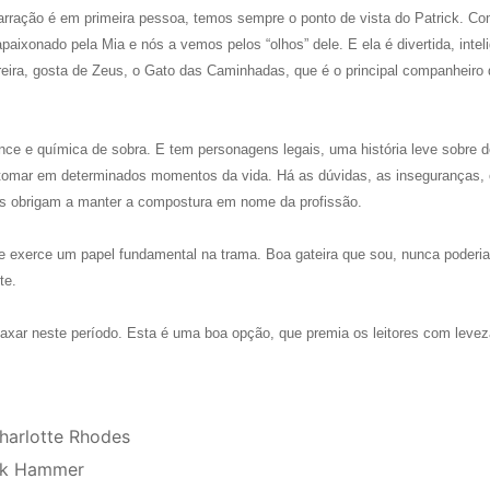
rração é em primeira pessoa, temos sempre o ponto de vista do Patrick. Co
paixonado pela Mia e nós a vemos pelos “olhos” dele. E ela é divertida, intel
reira, gosta de Zeus, o Gato das Caminhadas, que é o principal companheiro 
ce e química de sobra. E tem personagens legais, uma história leve sobre 
tomar em determinados momentos da vida. Há as dúvidas, as inseguranças, 
os obrigam a manter a compostura em nome da profissão.
e exerce um papel fundamental na trama. Boa gateira que sou, nunca poderia
te.
laxar neste período. Esta é uma boa opção, que premia os leitores com levez
harlotte Rhodes
ick Hammer