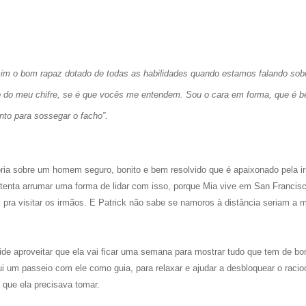
mim o bom rapaz dotado de todas as habilidades quando estamos falando sob
ho do meu chifre, se é que vocês me entendem.
Sou o cara em forma, que é 
nto para sossegar o facho
”.
ia sobre um homem seguro, bonito e bem resolvido que é apaixonado pela i
tenta arrumar uma forma de lidar com isso, porque Mia vive em San Francis
pra visitar os irmãos. E Patrick não sabe se namoros à distância seriam a m
cide aproveitar que ela vai ficar uma semana para mostrar tudo que tem de b
lui um passeio com ele como guia, para relaxar e ajudar a desbloquear o racio
 que ela precisava tomar.