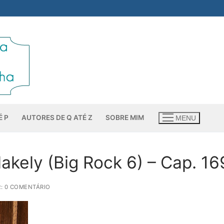
É P
AUTORES DE Q ATÉ Z
SOBRE MIM
MENU
akely (Big Rock 6) – Cap. 16
: 0 COMENTÁRIO