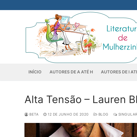
Pular
para
o
conteúdo
INÍCIO
AUTORES DE A ATÉ H
AUTORES DE I AT
Alta Tensão – Lauren Bl
BETA
12 DE JUNHO DE 2020
BLOG
SINGULAR