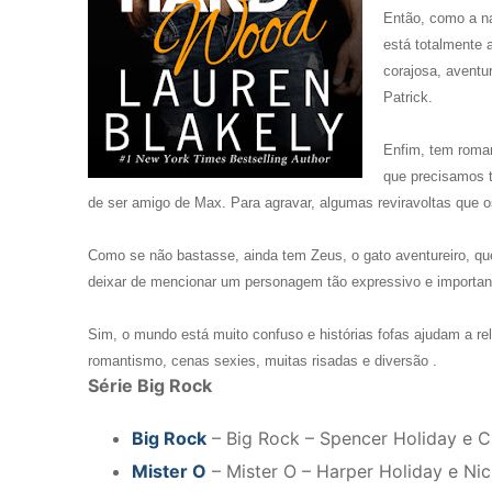
Então, como a na
está totalmente a
corajosa, aventu
Patrick.
Enfim, tem roman
que precisamos 
de ser amigo de Max. Para agravar, algumas reviravoltas que 
Como se não bastasse, ainda tem Zeus, o gato aventureiro, qu
deixar de mencionar um personagem tão expressivo e importan
Sim, o mundo está muito confuso e histórias fofas ajudam a re
romantismo, cenas sexies, muitas risadas e diversão .
Série Big Rock
Big Rock
– Big Rock – Spencer Holiday e C
Mister O
– Mister O – Harper Holiday e N