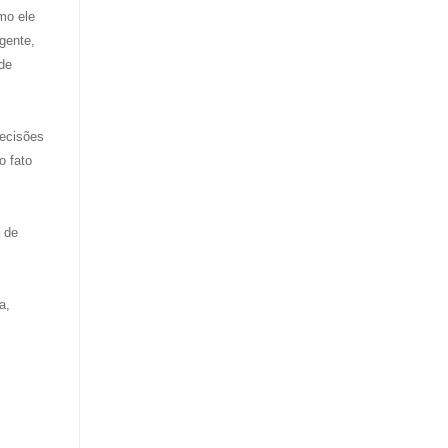
mo ele
igente,
de
decisões
o fato
 de
a,