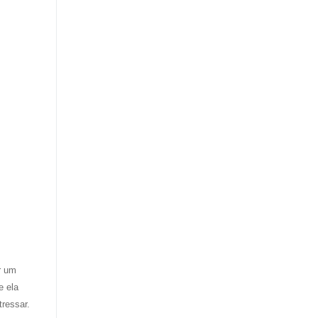
r um
e ela
ressar.