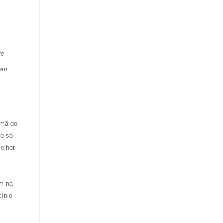
re
bem
rmã do
co só
elhor
om na
cínio