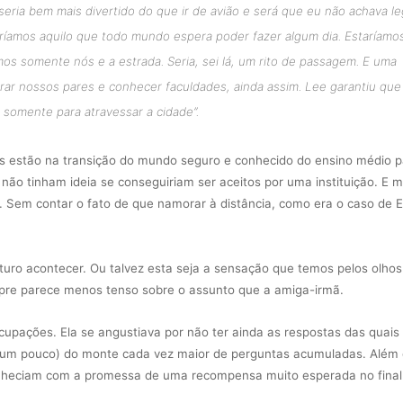
seria bem mais divertido do que ir de avião e será que eu não achava le
faríamos aquilo que todo mundo espera poder fazer algum dia. Estaríamo
mos somente nós e a estrada. Seria, sei lá, um rito de passagem. E uma
trar nossos pares e conhecer faculdades, ainda assim. Lee garantiu que
 somente para atravessar a cidade
”.
es estão na transição do mundo seguro e conhecido do ensino médio p
 não tinham ideia se conseguiriam ser aceitos por uma instituição. E m
 Sem contar o fato de que namorar à distância, como era o caso de El
uturo acontecer. Ou talvez esta seja a sensação que temos pelos olhos
sempre parece menos tenso sobre o assunto que a amiga-irmã.
ocupações. Ela se angustiava por não ter ainda as respostas das quais
oco (um pouco) do monte cada vez maior de perguntas acumuladas. Além
nheciam com a promessa de uma recompensa muito esperada no final