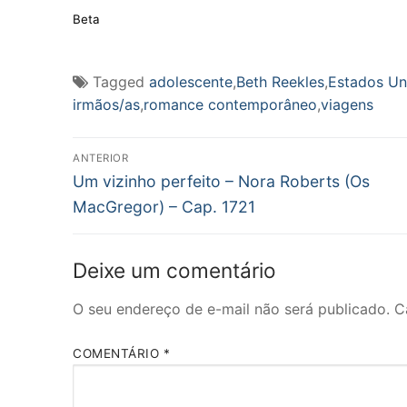
Beta
Tagged
adolescente
,
Beth Reekles
,
Estados Un
irmãos/as
,
romance contemporâneo
,
viagens
Navegação
ANTERIOR
Post
de
Um vizinho perfeito – Nora Roberts (Os
anterior:
MacGregor) – Cap. 1721
Post
Deixe um comentário
O seu endereço de e-mail não será publicado.
C
COMENTÁRIO
*