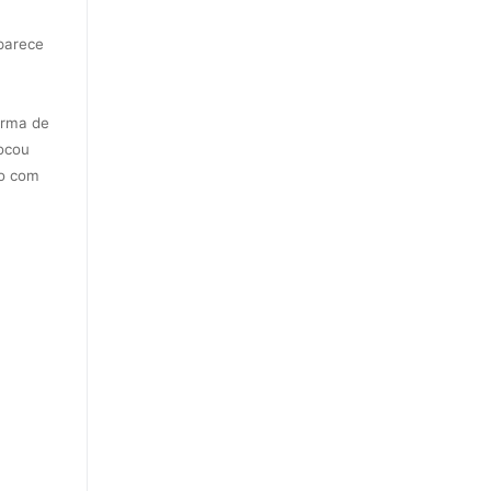
parece
orma de
locou
to com