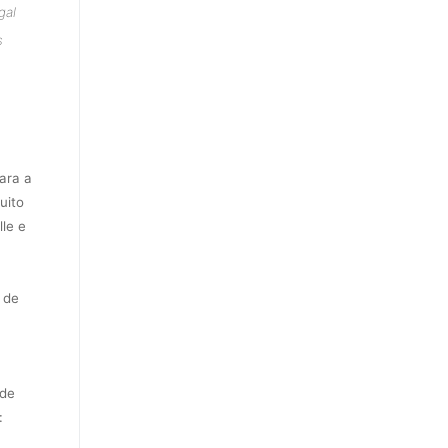
gal
s
ara a
uito
le e
 de
 de
: