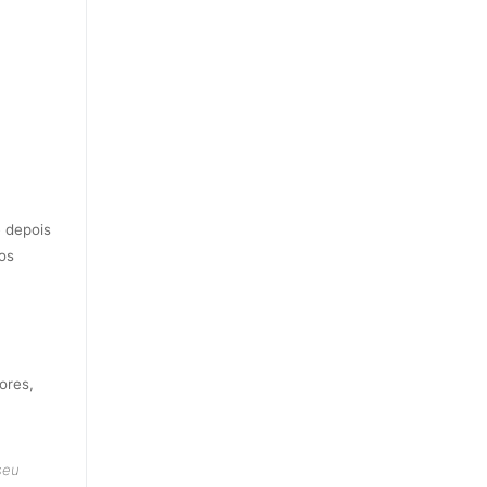
e depois
 os
ores,
seu