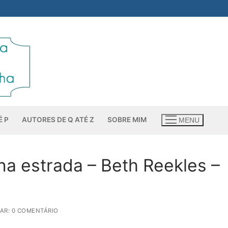
É P
AUTORES DE Q ATÉ Z
SOBRE MIM
MENU
na estrada – Beth Reekles –
AR: 0 COMENTÁRIO