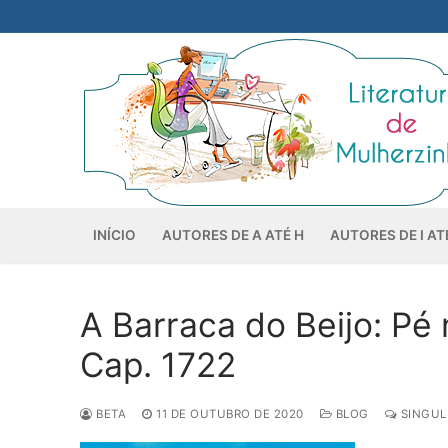
Pular
para
o
conteúdo
INÍCIO
AUTORES DE A ATÉ H
AUTORES DE I AT
A Barraca do Beijo: Pé 
Cap. 1722
BETA
11 DE OUTUBRO DE 2020
BLOG
SINGUL