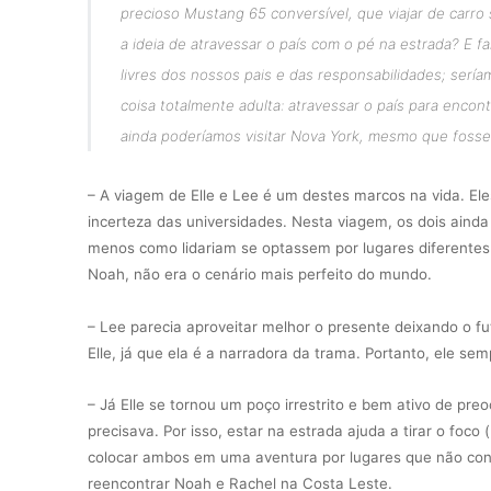
precioso Mustang 65 conversível, que viajar de carro 
a ideia de atravessar o país com o pé na estrada? E 
livres dos nossos pais e das responsabilidades; sería
coisa totalmente adulta: atravessar o país para encon
ainda poderíamos visitar Nova York, mesmo que fosse
– A viagem de Elle e Lee é um destes marcos na vida. El
incerteza das universidades. Nesta viagem, os dois ainda
menos como lidariam se optassem por lugares diferentes.
Noah, não era o cenário mais perfeito do mundo.
– Lee parecia aproveitar melhor o presente deixando o f
Elle, já que ela é a narradora da trama. Portanto, ele 
– Já Elle se tornou um poço irrestrito e bem ativo de pre
precisava. Por isso, estar na estrada ajuda a tirar o f
colocar ambos em uma aventura por lugares que não co
reencontrar Noah e Rachel na Costa Leste.