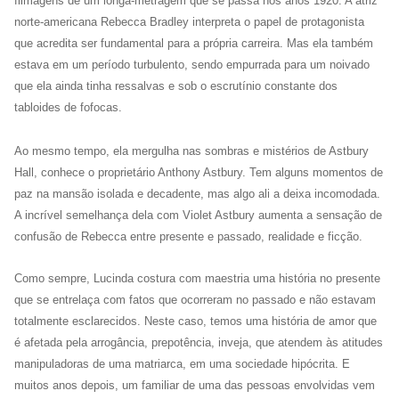
filmagens de um longa-metragem que se passa nos anos 1920. A atriz
norte-americana Rebecca Bradley interpreta o papel de protagonista
que acredita ser fundamental para a própria carreira. Mas ela também
estava em um período turbulento, sendo empurrada para um noivado
que ela ainda tinha ressalvas e sob o escrutínio constante dos
tabloides de fofocas.
Ao mesmo tempo, ela mergulha nas sombras e mistérios de Astbury
Hall, conhece o proprietário Anthony Astbury. Tem alguns momentos de
paz na mansão isolada e decadente, mas algo ali a deixa incomodada.
A incrível semelhança dela com Violet Astbury aumenta a sensação de
confusão de Rebecca entre presente e passado, realidade e ficção.
Como sempre, Lucinda costura com maestria uma história no presente
que se entrelaça com fatos que ocorreram no passado e não estavam
totalmente esclarecidos. Neste caso, temos uma história de amor que
é afetada pela arrogância, prepotência, inveja, que atendem às atitudes
manipuladoras de uma matriarca, em uma sociedade hipócrita. E
muitos anos depois, um familiar de uma das pessoas envolvidas vem