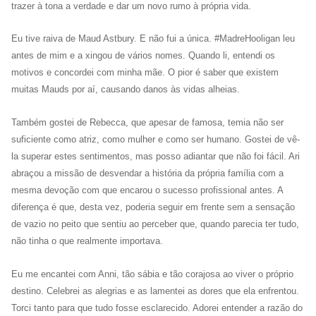
trazer à tona a verdade e dar um novo rumo à própria vida.
Eu tive raiva de Maud Astbury. E não fui a única. #MadreHooligan leu
antes de mim e a xingou de vários nomes. Quando li, entendi os
motivos e concordei com minha mãe. O pior é saber que existem
muitas Mauds por aí, causando danos às vidas alheias.
Também gostei de Rebecca, que apesar de famosa, temia não ser
suficiente como atriz, como mulher e como ser humano. Gostei de vê-
la superar estes sentimentos, mas posso adiantar que não foi fácil. Ari
abraçou a missão de desvendar a história da própria família com a
mesma devoção com que encarou o sucesso profissional antes. A
diferença é que, desta vez, poderia seguir em frente sem a sensação
de vazio no peito que sentiu ao perceber que, quando parecia ter tudo,
não tinha o que realmente importava.
Eu me encantei com Anni, tão sábia e tão corajosa ao viver o próprio
destino. Celebrei as alegrias e as lamentei as dores que ela enfrentou.
Torci tanto para que tudo fosse esclarecido. Adorei entender a razão do