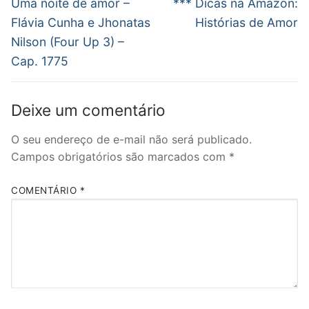
de
Post
Próximo
Uma noite de amor –
*** Dicas na Amazon:
anterior:
post:
Post
Flávia Cunha e Jhonatas
Histórias de Amor
Nilson (Four Up 3) –
Cap. 1775
Deixe um comentário
O seu endereço de e-mail não será publicado.
Campos obrigatórios são marcados com
*
COMENTÁRIO
*