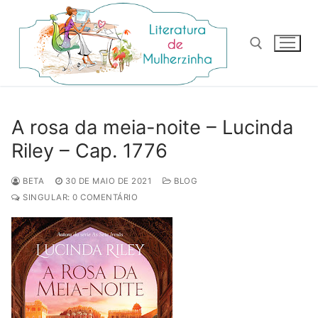
Pular
para
o
conteúdo
Pesquisar por:
A rosa da meia-noite – Lucinda
Riley – Cap. 1776
BETA
30 DE MAIO DE 2021
BLOG
SINGULAR: 0 COMENTÁRIO