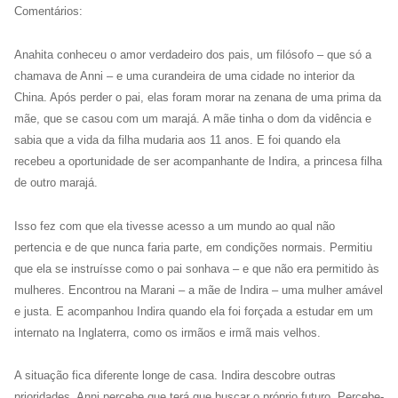
Comentários:
Anahita conheceu o amor verdadeiro dos pais, um filósofo – que só a
chamava de Anni – e uma curandeira de uma cidade no interior da
China. Após perder o pai, elas foram morar na zenana de uma prima da
mãe, que se casou com um marajá. A mãe tinha o dom da vidência e
sabia que a vida da filha mudaria aos 11 anos. E foi quando ela
recebeu a oportunidade de ser acompanhante de Indira, a princesa filha
de outro marajá.
Isso fez com que ela tivesse acesso a um mundo ao qual não
pertencia e de que nunca faria parte, em condições normais. Permitiu
que ela se instruísse como o pai sonhava – e que não era permitido às
mulheres. Encontrou na Marani – a mãe de Indira – uma mulher amável
e justa. E acompanhou Indira quando ela foi forçada a estudar em um
internato na Inglaterra, como os irmãos e irmã mais velhos.
A situação fica diferente longe de casa. Indira descobre outras
prioridades. Anni percebe que terá que buscar o próprio futuro. Percebe-