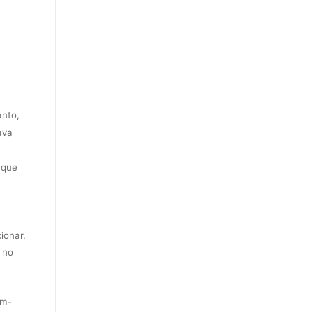
anto,
ava
 que
ionar.
 no
ém-