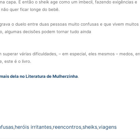
na capa. E então o sheik age como um imbecil, fazendo exigências e
não quer ficar longe do bebê.
 agrava o duelo entre duas pessoas muito confusas e que vivem muitos
so, algumas decisões podem tornar tudo ainda
 superar várias dificuldades, – em especial, eles mesmos – medos, er
, este é o livro.
mais dela no Literatura de Mulherzinha
.
nfusas
,
heróis irritantes
,
reencontros
,
sheiks
,
viagens