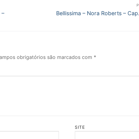
P
Próximo
 –
Bellissima – Nora Roberts – Cap
post:
ampos obrigatórios são marcados com
*
SITE