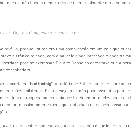
aber que ela não tinha a menor ideia de quem realmente era o homem
xiste. Ou, se existiu, está realmente morto.
va revê-la, porque Lauren era uma complicação em um país que queri
breve e tirânico reinado, com o pai dele ainda internado e onde as m
 liberdade para se expressar. E o Alto Conselho acreditava que a nort
ma conspiradora.
ova concreta do “
bad timinig
”. A história de Zafir e Lauren é marcada p
or decisões unilaterais. Ele a deseja, mas não pode assumi-la porque
dele. Uma estrangeira nunca seria aceita. No entanto, eles poderiam 
u nem tanto assim, porque todos que trabalham no palácio passam a
gá-la.
agravar, ela descobre que estava grávida – isso não é spoiler, está no 