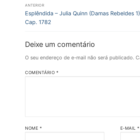
Navegação
ANTERIOR
Post
de
Esplêndida – Julia Quinn (Damas Rebeldes 1)
anterior:
Cap. 1782
Post
Deixe um comentário
O seu endereço de e-mail não será publicado.
C
COMENTÁRIO
*
NOME
*
E-MAIL
*