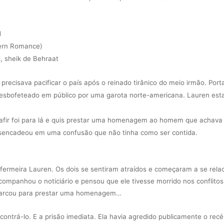
1
dern Romance)
, sheik de Behraat
recisava pacificar o país após o reinado tirânico do meio irmão. Port
 esbofeteado em público por uma garota norte-americana. Lauren est
afir foi para lá e quis prestar uma homenagem ao homem que achava
desencadeou em uma confusão que não tinha como ser contida.
ermeira Lauren. Os dois se sentiram atraídos e começaram a se relac
companhou o noticiário e pensou que ele tivesse morrido nos conflitos
mbarcou para prestar uma homenagem…
ontrá-lo. E a prisão imediata. Ela havia agredido publicamente o rec