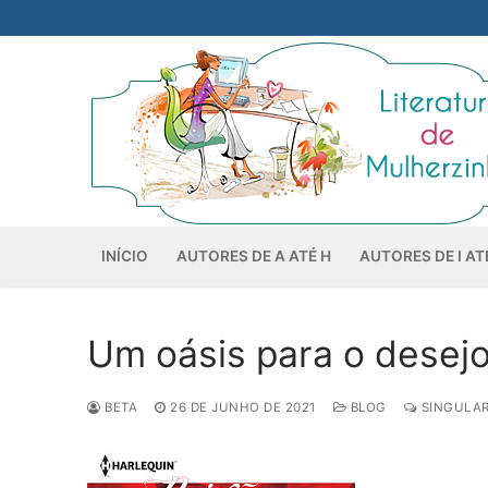
Pular
para
o
conteúdo
INÍCIO
AUTORES DE A ATÉ H
AUTORES DE I AT
Um oásis para o desejo
BETA
26 DE JUNHO DE 2021
BLOG
SINGULAR