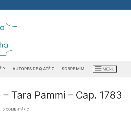
É P
AUTORES DE Q ATÉ Z
SOBRE MIM
MENU
 – Tara Pammi – Cap. 1783
: 0 COMENTÁRIO