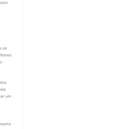
 com
a se
ulheres
e-
elos
 ela
ter um
resumo