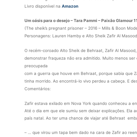
Livro
disponível na
Amazon
Um oásis para o desejo – Tara Pammi – Paixão Glamour 1
(The sheik’s pregnant prisoner – 2016 – Mills & Boon Mo
Personagens: Lauren Hamby e Alto Sheik Zafir Al Masood
O recém-coroado Alto Sheik de Behraat, Zafir Al Masood, p
demonstrar fraqueza não era admitido. Muito menos ser
preocupada
com a guerra que houve em Behraat, porque sabia que Z
tinha morrido. Ao encontrá-lo vivo perdeu a cabeça. E 
Comentários:
Zafir estava exilado em Nova York quando conheceu a enf
Até o dia em que ele sumiu sem deixar explicações. Ela a
país natal. Ao ter uma chance de viajar até Behraat e
– … que virou um tapa bem dado na cara de Zafir ao reenc