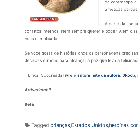
da contracapa e 
ameaças porque 
A partir daí, só
conflitos internos. Nem sempre querer é poder. Além dis
mais complicado.
Se você gosta de histórias onde os personagens precisam
decisões erradas para alcançar a paz que leva à felicidade
– Links: Goodreads
livro
e
autora
;
site da autora
;
Skoob
;
Arrivederci!!!
Beta
Tagged
crianças
,
Estados Unidos
,
heroínas co