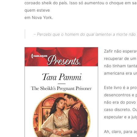
coroado sheik do país. Isso só aumentou o choque em s
quem esteve
em Nova York.
– Percebi que o homem do qual lamentei a morte não e
Zafir não espera
recuperar de um 
não tinham tanta
americana era u
Este livro é a pr
desencontros e p
não era do povo 
caso discreto. O
especular e a jul
Ah, claro, para 