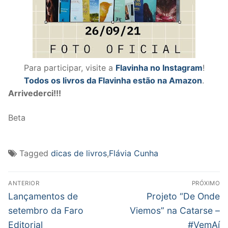
Para participar, visite a
Flavinha no Instagram
!
Todos os livros da Flavinha estão na Amazon
.
Arrivederci!!!
Beta
Tagged
dicas de livros
,
Flávia Cunha
Navegação
ANTERIOR
PRÓXIMO
de
Post
Próximo
Lançamentos de
Projeto “De Onde
anterior:
post:
Post
setembro da Faro
Viemos” na Catarse –
Editorial
#VemAí