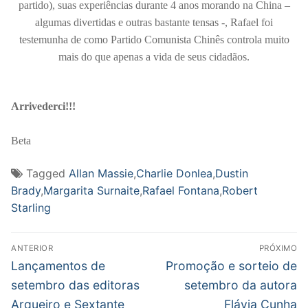
partido), suas experiências durante 4 anos morando na China –
algumas divertidas e outras bastante tensas -, Rafael foi
testemunha de como Partido Comunista Chinês controla muito
mais do que apenas a vida de seus cidadãos.
Arrivederci!!!
Beta
Tagged
Allan Massie
,
Charlie Donlea
,
Dustin
Brady
,
Margarita Surnaite
,
Rafael Fontana
,
Robert
Starling
Navegação
ANTERIOR
PRÓXIMO
de
Post
Próximo
Lançamentos de
Promoção e sorteio de
anterior:
post:
Post
setembro das editoras
setembro da autora
Arqueiro e Sextante
Flávia Cunha