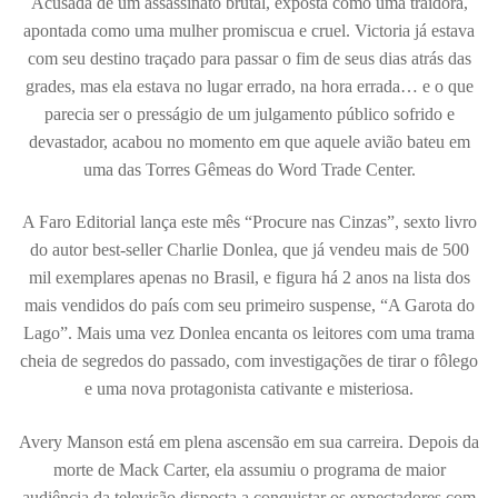
Acusada de um assassinato brutal, exposta como uma traidora,
apontada como uma mulher promiscua e cruel. Victoria já estava
com seu destino traçado para passar o fim de seus dias atrás das
grades, mas ela estava no lugar errado, na hora errada… e o que
parecia ser o presságio de um julgamento público sofrido e
devastador, acabou no momento em que aquele avião bateu em
uma das Torres Gêmeas do Word Trade Center.
A Faro Editorial lança este mês “Procure nas Cinzas”, sexto livro
do autor best-seller Charlie Donlea, que já vendeu mais de 500
mil exemplares apenas no Brasil, e figura há 2 anos na lista dos
mais vendidos do país com seu primeiro suspense, “A Garota do
Lago”. Mais uma vez Donlea encanta os leitores com uma trama
cheia de segredos do passado, com investigações de tirar o fôlego
e uma nova protagonista cativante e misteriosa.
Avery Manson está em plena ascensão em sua carreira. Depois da
morte de Mack Carter, ela assumiu o programa de maior
audiência da televisão disposta a conquistar os expectadores com