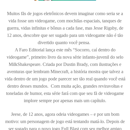
Muitos fãs de jogos eletrônicos devem imaginar como seria se a
vida fosse um videogame, com mochilas espaciais, tanques de
guerra, vidas infinitas e bônus a cada fase, mas Jesse Rigsby, de
12 anos, descobre que ser sugado para um videogame não é tão
divertido quanto você pensa.
A Faro Editorial lança este mês “Socorro, caí dentro do
videogame”, primeiro livro da nova série infanto-juvenil do selo
MilkShakespeare. Criada por Dustin Brady, com ilustrações e
aventuras que lembram Minecraft, a história mostra que talvez a
vida dentro de um jogo pode parecer ser tão real quando você está
dentro desses mundos. Com muita ação, grandes reviravoltas e
toneladas de humor, esta série fará com que seu fã de videogame
implore sempre por apenas mais um capítulo.
Jeese, de 12 anos, agora odeia videogames – e por um bom
motivo: um personagem de jogo está tentando matá-lo. Depois de
ser sugado para o novo jogo Full Blast com seu melhor amigo