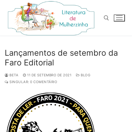
Pular
para
o
conteúdo
Pesquisar por:
Lançamentos de setembro da
Faro Editorial
BETA
11 DE SETEMBRO DE 2021
BLOG
SINGULAR: 0 COMENTÁRIO