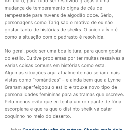
Ah, claro, para tudo ser resolvido graças a uma
mudança de temperamento digna de céu de
tempestade para nuvens de algodão doce. Sério,
personagens como Tariq são o motivo de eu não
gostar tanto de histórias de sheiks. O único alívio é
como a situação com o padrasto é resolvida.
No geral, pode ser uma boa leitura, para quem gosta
do estilo. Eu tive problemas por ter muitas ressalvas a
várias coisas comuns em histórias como esta.
Algumas situações aqui atualmente não seriam mais
vistas como “românticas” – e ainda bem que a Lynne
Graham aperfeiçoou o estilo e trouxe novo tipo de
personalidades femininas para as tramas que escreve.
Pelo menos evita que eu tenha um rompante de fúria
escorpiana e queira que o distinto sheik vá catar
coquinho no meio do deserto.
– Links:
Goodreads
;
site da autora
;
Skoob
;
mais dela