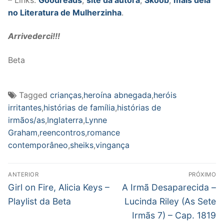
no Literatura de Mulherzinha
.
Arrivederci!!!
Beta
Tagged
crianças
,
heroína abnegada
,
heróis
irritantes
,
histórias de família
,
histórias de
irmãos/as
,
Inglaterra
,
Lynne
Graham
,
reencontros
,
romance
contemporâneo
,
sheiks
,
vingança
Navegação
ANTERIOR
PRÓXIMO
de
Post
Próximo
Girl on Fire, Alicia Keys –
A Irmã Desaparecida –
anterior:
post:
Post
Playlist da Beta
Lucinda Riley (As Sete
Irmãs 7) – Cap. 1819