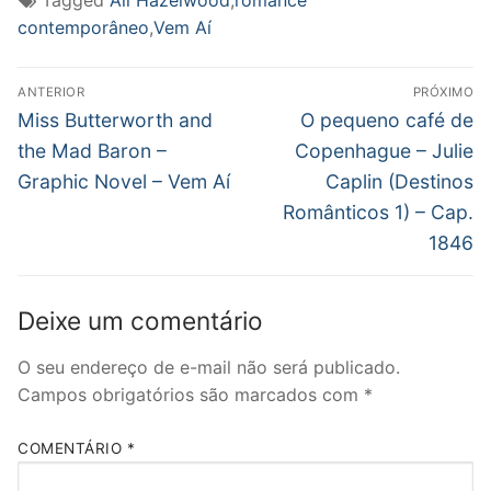
Tagged
Ali Hazelwood
,
romance
contemporâneo
,
Vem Aí
Navegação
ANTERIOR
PRÓXIMO
de
Post
Próximo
Miss Butterworth and
O pequeno café de
anterior:
post:
Post
the Mad Baron –
Copenhague – Julie
Graphic Novel – Vem Aí
Caplin (Destinos
Românticos 1) – Cap.
1846
Deixe um comentário
O seu endereço de e-mail não será publicado.
Campos obrigatórios são marcados com
*
COMENTÁRIO
*