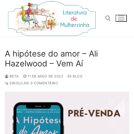
Pular
para
o
conteúdo
Pesquisar por:
A hipótese do amor – Ali
Hazelwood – Vem Aí
BETA
11 DE MAIO DE 2022
BLOG
SINGULAR: 0 COMENTÁRIO