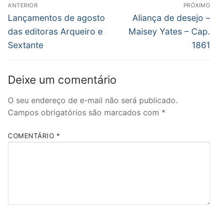
Navegação
ANTERIOR
PRÓXIMO
de
Post
Próximo
Lançamentos de agosto
Aliança de desejo –
anterior:
post:
Post
das editoras Arqueiro e
Maisey Yates – Cap.
Sextante
1861
Deixe um comentário
O seu endereço de e-mail não será publicado.
Campos obrigatórios são marcados com
*
COMENTÁRIO
*