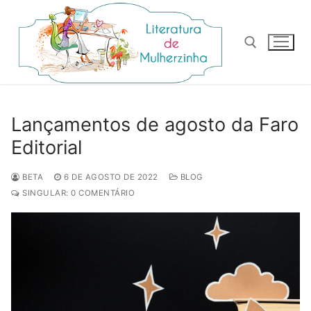
Pular
para
o
conteúdo
Pesquisar por:
Lançamentos de agosto da Faro
Editorial
BETA
6 DE AGOSTO DE 2022
BLOG
SINGULAR: 0 COMENTÁRIO