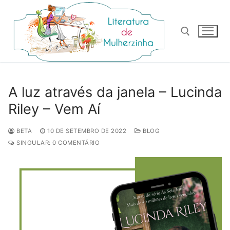
Pular
para
o
conteúdo
Pesquisar por:
A luz através da janela – Lucinda
Riley – Vem Aí
BETA
10 DE SETEMBRO DE 2022
BLOG
SINGULAR: 0 COMENTÁRIO