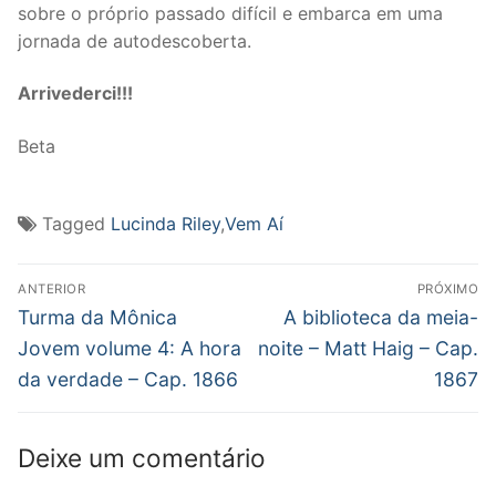
sobre o próprio passado difícil e embarca em uma
jornada de autodescoberta.
Arrivederci!!!
Beta
Tagged
Lucinda Riley
,
Vem Aí
Navegação
ANTERIOR
PRÓXIMO
de
Post
Próximo
Turma da Mônica
A biblioteca da meia-
anterior:
post:
Post
Jovem volume 4: A hora
noite – Matt Haig – Cap.
da verdade – Cap. 1866
1867
Deixe um comentário