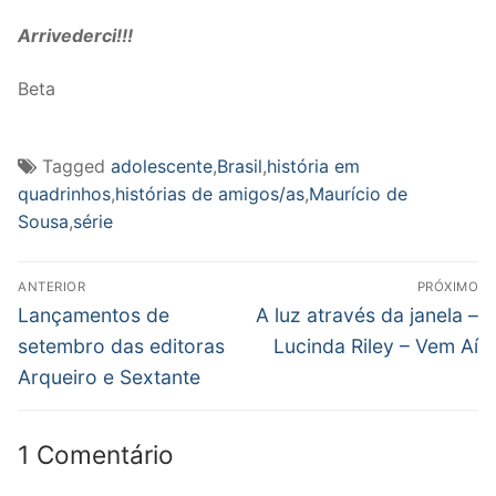
Arrivederci!!!
Beta
Tagged
adolescente
,
Brasil
,
história em
quadrinhos
,
histórias de amigos/as
,
Maurício de
Sousa
,
série
Navegação
ANTERIOR
PRÓXIMO
de
Post
Próximo
Lançamentos de
A luz através da janela –
anterior:
post:
Post
setembro das editoras
Lucinda Riley – Vem Aí
Arqueiro e Sextante
1 Comentário