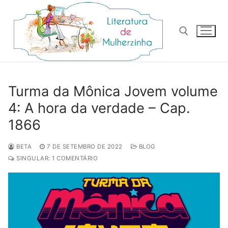
Pular
para
o
conteúdo
Pesquisar por:
Turma da Mônica Jovem volume
4: A hora da verdade – Cap.
1866
BETA
7 DE SETEMBRO DE 2022
BLOG
SINGULAR: 1 COMENTÁRIO