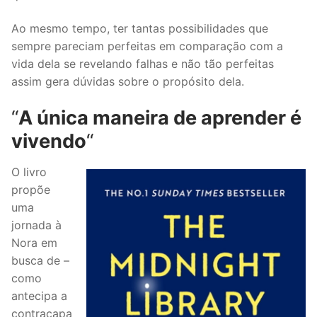
Ao mesmo tempo, ter tantas possibilidades que
sempre pareciam perfeitas em comparação com a
vida dela se revelando falhas e não tão perfeitas
assim gera dúvidas sobre o propósito dela.
“
A única maneira de aprender é
vivendo
“
O livro
propõe
uma
jornada à
Nora em
busca de –
como
antecipa a
contracapa