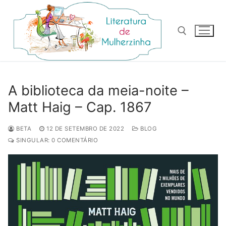
Pular
para
o
conteúdo
Pesquisar por:
A biblioteca da meia-noite –
Matt Haig – Cap. 1867
BETA
12 DE SETEMBRO DE 2022
BLOG
SINGULAR: 0 COMENTÁRIO