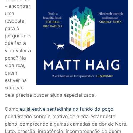
– encontrar
uma
resposta
para a
pergunta: o
que faz a
vida valer a
pena? Na
vida real,
quem
estiver na
situação
dela precisa buscar ajuda especializada.
Como
eu já estive sentadinha no fundo do poço
ponderando sobre o motivo de ainda estar neste
plano, compreendo algumas camadas da dor de Nora.
Luto, pressão, impotência, incompreensão de quem