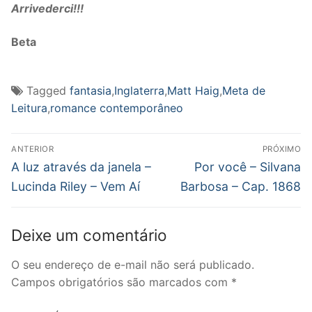
Arrivederci!!!
Beta
Tagged
fantasia
,
Inglaterra
,
Matt Haig
,
Meta de
Leitura
,
romance contemporâneo
Navegação
ANTERIOR
PRÓXIMO
de
Post
Próximo
A luz através da janela –
Por você – Silvana
anterior:
post:
Post
Lucinda Riley – Vem Aí
Barbosa – Cap. 1868
Deixe um comentário
O seu endereço de e-mail não será publicado.
Campos obrigatórios são marcados com
*