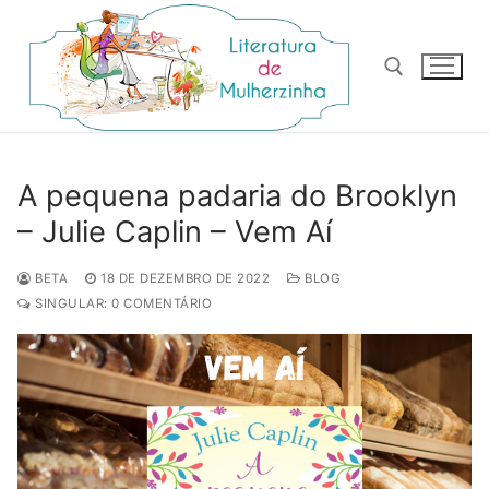
Pular
para
o
conteúdo
Pesquisar por:
A pequena padaria do Brooklyn
– Julie Caplin – Vem Aí
BETA
18 DE DEZEMBRO DE 2022
BLOG
SINGULAR: 0 COMENTÁRIO