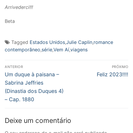
Arrivederci!!!
Beta
Tagged
Estados Unidos
,
Julie Caplin
,
romance
contemporâneo
,
série
,
Vem Aí
,
viagens
Navegação
ANTERIOR
PRÓXIMO
de
Post
Próximo
Um duque à paisana –
Feliz 2023!!!!
anterior:
post:
Post
Sabrina Jeffries
(Dinastia dos Duques 4)
– Cap. 1880
Deixe um comentário