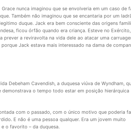
 Grace nunca imaginou que se envolveria em um caso de f
Duque. Também não imaginou que se encantaria por um ladr
legitimo duque. Jack era bem consciente das origens famili
andesa, ficou órfão quando era criança. Esteve no Exército,
 prever a reviravolta na vida dele ao atacar uma carruag
Até porque Jack estava mais interessado na dama de compan
ndida Debeham Cavendish, a duquesa viúva de Wyndham, qu
ue demonstrava o tempo todo estar em posição hierárquica
rontada com o passado, com o único motivo que poderia fa
rdido. E não é uma pessoa qualquer. Era um jovem muito
 e o favorito – da duquesa.