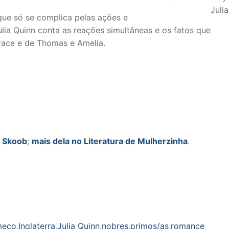
Juli
ue só se complica pelas ações e
lia Quinn conta as reações simultâneas e os fatos que
race e de Thomas e Amelia.
,
Skoob
;
mais dela no Literatura de Mulherzinha
.
meço
,
Inglaterra
,
Julia Quinn
,
nobres
,
primos/as
,
romance