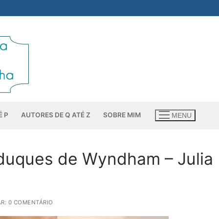
É P
AUTORES DE Q ATÉ Z
SOBRE MIM
MENU
s duques de Wyndham – Julia
R: 0 COMENTÁRIO