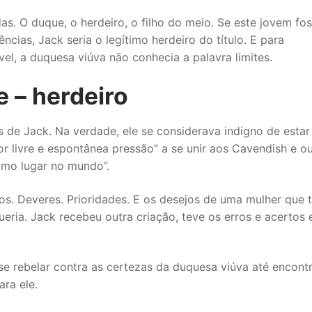
as. O duque, o herdeiro, o filho do meio. Se este jovem fo
ncias, Jack seria o legítimo herdeiro do título. E para
el, a duquesa viúva não conhecia a palavra limites.
e – herdeiro
s de Jack. Na verdade, ele se considerava indigno de estar 
or livre e espontânea pressão” a se unir aos Cavendish e ou
timo lugar no mundo”.
tos. Deveres. Prioridades. E os desejos de uma mulher que 
ria. Jack recebeu outra criação, teve os erros e acertos 
 se rebelar contra as certezas da duquesa viúva até encont
ra ele.