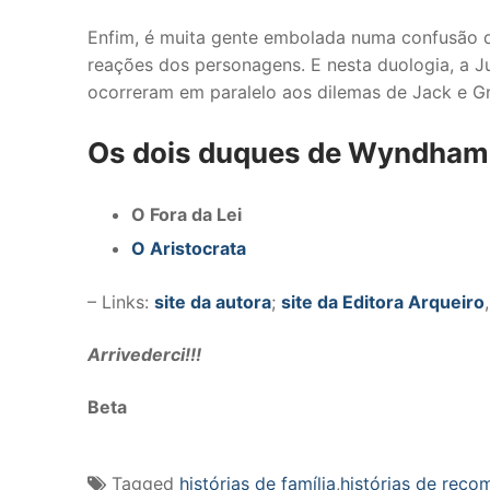
Enfim, é muita gente embolada numa confusão q
reações dos personagens. E nesta duologia, a Ju
ocorreram em paralelo aos dilemas de Jack e G
Os dois duques de Wyndham
O Fora da Lei
O Aristocrata
– Links:
site da autora
;
site da Editora Arqueiro
Arrivederci!!!
Beta
Tagged
histórias de família
,
histórias de reco