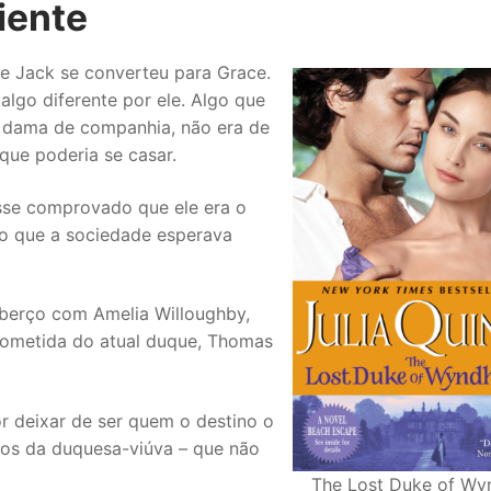
iente
 de Jack se converteu para Grace.
algo diferente por ele. Algo que
a dama de companhia, não era de
que poderia se casar.
osse comprovado que ele era o
r ao que a sociedade esperava
berço com Amelia Willoughby,
prometida do atual duque, Thomas
Por deixar de ser quem o destino o
oros da duquesa-viúva – que não
The Lost Duke of W