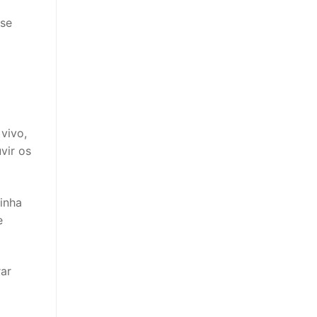
sse
vivo,
vir os
tinha
e
rar