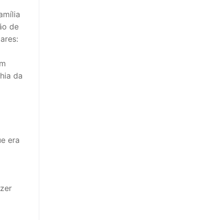
amília
ão de
ares:
em
hia da
e era
zer