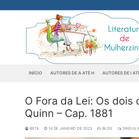
Pular
para
o
conteúdo
INÍCIO
AUTORES DE A ATÉ H
AUTORES DE I AT
O Fora da Lei: Os doi
Quinn – Cap. 1881
BETA
14 DE JANEIRO DE 2023
BLOG
SINGULA