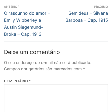
Navegação
ANTERIOR
PRÓXIMO
de
Post
Próximo
O rascunho do amor –
Semideus – Silvana
anterior:
post:
Post
Emily Wibberley e
Barbosa – Cap. 1915
Austin Siegemund-
Broka – Cap. 1913
Deixe um comentário
O seu endereço de e-mail não será publicado.
Campos obrigatórios são marcados com
*
COMENTÁRIO
*