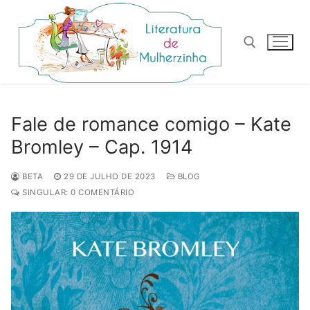
Pular
para
o
conteúdo
Pesquisar por:
Fale de romance comigo – Kate
Bromley – Cap. 1914
BETA
29 DE JULHO DE 2023
BLOG
SINGULAR: 0 COMENTÁRIO