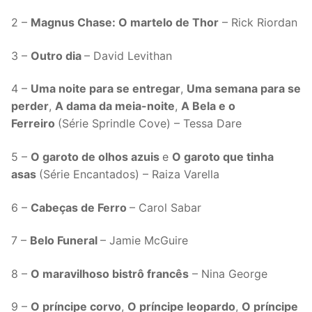
2 –
Magnus Chase: O martelo de Thor
– Rick Riordan
3 –
Outro dia
– David Levithan
4 –
Uma noite para se entregar
,
Uma semana para se
perder
,
A dama da meia-noite
,
A Bela e o
Ferreiro
(Série Sprindle Cove) – Tessa Dare
5 –
O garoto de olhos azuis
e
O garoto que tinha
asas
(Série Encantados) – Raiza Varella
6 –
Cabeças de Ferro
– Carol Sabar
7 –
Belo Funeral
– Jamie McGuire
8 –
O maravilhoso bistrô francês
– Nina George
9 –
O príncipe corvo
,
O príncipe leopardo
,
O príncipe