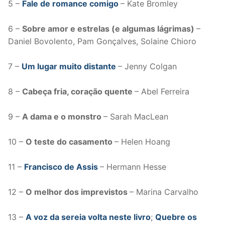
5 –
Fale de romance comigo
– Kate Bromley
6 –
Sobre amor e estrelas (e algumas lágrimas)
–
Daniel Bovolento, Pam Gonçalves, Solaine Chioro
7 –
Um lugar muito distante
– Jenny Colgan
8 –
Cabeça fria, coração quente
– Abel Ferreira
9 –
A dama e o monstro
– Sarah MacLean
10 –
O teste do casamento
– Helen Hoang
11 –
Francisco de Assis
– Hermann Hesse
12 –
O melhor dos imprevistos
– Marina Carvalho
13 –
A voz da sereia volta neste livro
;
Quebre os