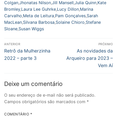
Colgan
,
Jhonatas Nilson
,
Jill Mansell
,
Julia Quinn
,
Kate
Bromley
,
Laura Lee Guhrke
,
Lucy Dillon
,
Marina
Carvalho
,
Meta de Leitura
,
Pam Gonçalves
,
Sarah
MacLean
,
Silvana Barbosa
,
Solaine Chioro
,
Stefane
Sloane
,
Susan Wiggs
Navegação
ANTERIOR
PRÓXIMO
de
Post
Próximo
Retrô da Mulherzinha
As novidades da
anterior:
post:
Post
2022 – parte 3
Arqueiro para 2023 –
Vem Aí
Deixe um comentário
O seu endereço de e-mail não será publicado.
Campos obrigatórios são marcados com
*
COMENTÁRIO
*