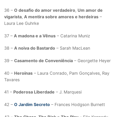
36 –
O desafio do amor verdadeiro
,
Um amor de
vigarista
,
A mentira sobre amores e herdeiras
–
Laura Lee Guhrke
37 –
A madona e a Vênus
– Catarina Muniz
38 –
A noiva do Bastardo
– Sarah MacLean
39 –
Casamento de Conveniência
– Georgette Heyer
40 –
Heroínas
– Laura Conrado, Pam Gonçalves, Ray
Tavares
41 –
Poderosa Liberdade
– J. Marquesi
42 –
O Jardim Secreto
– Frances Hodgson Burnett
43 –
The Chase, The Risk
e
The Play
– Elle Kennedy