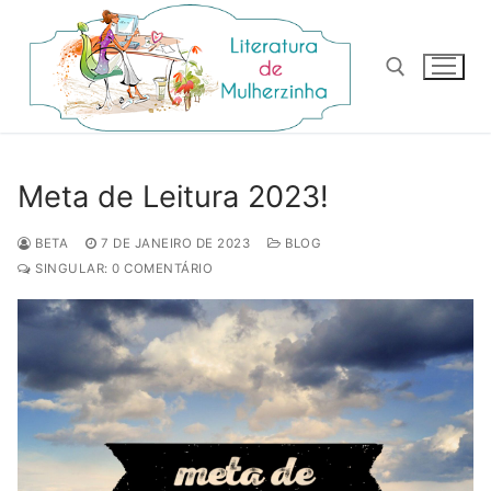
Pular
para
o
conteúdo
Pesquisar por:
Meta de Leitura 2023!
BETA
7 DE JANEIRO DE 2023
BLOG
SINGULAR: 0 COMENTÁRIO