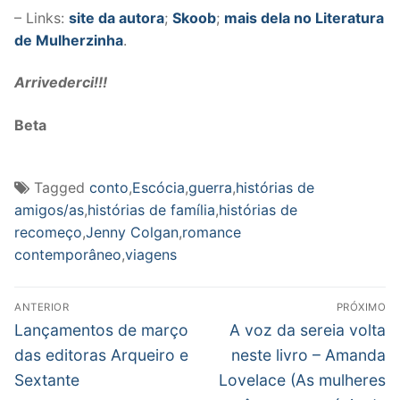
– Links:
site da autora
;
Skoob
;
mais dela no Literatura
de Mulherzinha
.
Arrivederci!!!
Beta
Tagged
conto
,
Escócia
,
guerra
,
histórias de
amigos/as
,
histórias de família
,
histórias de
recomeço
,
Jenny Colgan
,
romance
contemporâneo
,
viagens
Navegação
ANTERIOR
PRÓXIMO
de
Post
Próximo
Lançamentos de março
A voz da sereia volta
anterior:
post:
Post
das editoras Arqueiro e
neste livro – Amanda
Sextante
Lovelace (As mulheres