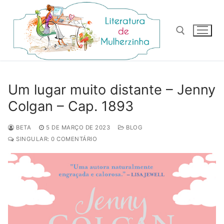
Pular
para
o
conteúdo
Pesquisar por:
Um lugar muito distante – Jenny
Colgan – Cap. 1893
BETA
5 DE MARÇO DE 2023
BLOG
SINGULAR: 0 COMENTÁRIO